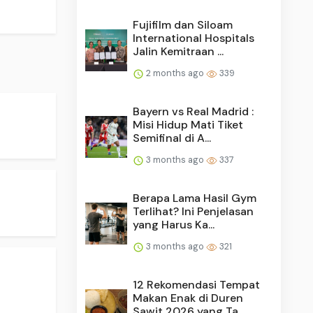
Fujifilm dan Siloam
International Hospitals
Jalin Kemitraan ...
2 months ago
339
Bayern vs Real Madrid :
Misi Hidup Mati Tiket
Semifinal di A...
3 months ago
337
Berapa Lama Hasil Gym
Terlihat? Ini Penjelasan
yang Harus Ka...
3 months ago
321
12 Rekomendasi Tempat
Makan Enak di Duren
Sawit 2026 yang Ta...