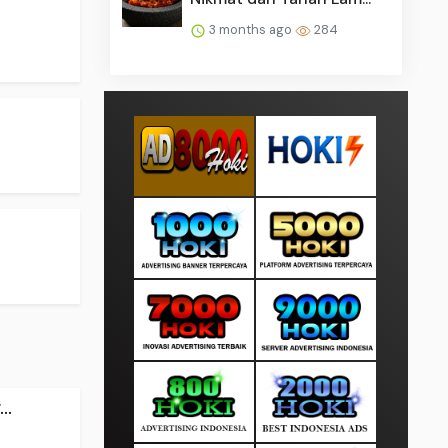
3 months ago
284
..