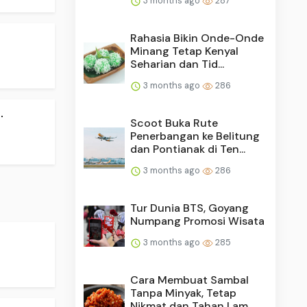
3 months ago
287
Rahasia Bikin Onde-Onde
Minang Tetap Kenyal
Seharian dan Tid...
3 months ago
286
.
Scoot Buka Rute
Penerbangan ke Belitung
dan Pontianak di Ten...
3 months ago
286
Tur Dunia BTS, Goyang
Numpang Promosi Wisata
3 months ago
285
Cara Membuat Sambal
Tanpa Minyak, Tetap
Nikmat dan Tahan Lam...