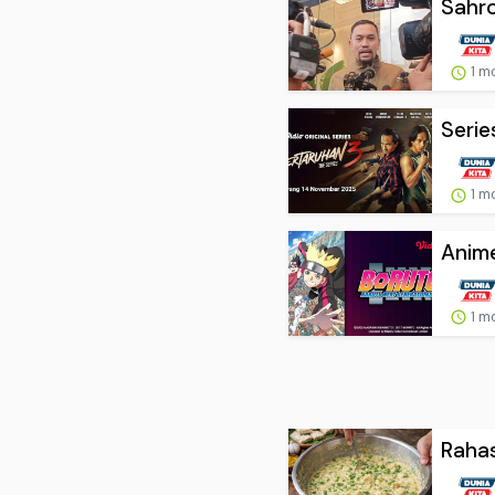
Sahro
1 m
Serie
1 m
Anime
1 m
Rahas