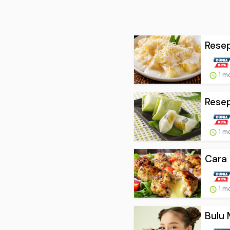
Resep
1 m
Resep
1 m
Cara 
1 m
Bulu 