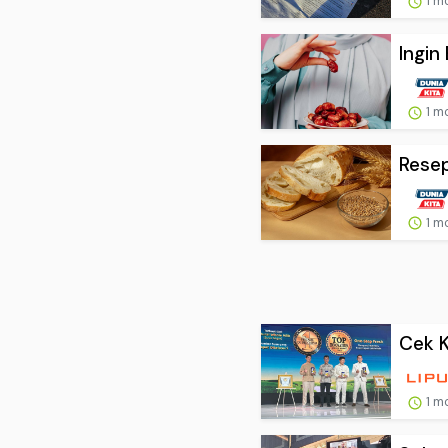
1 m
Ingin
1 m
Resep
1 m
Cek K
1 m