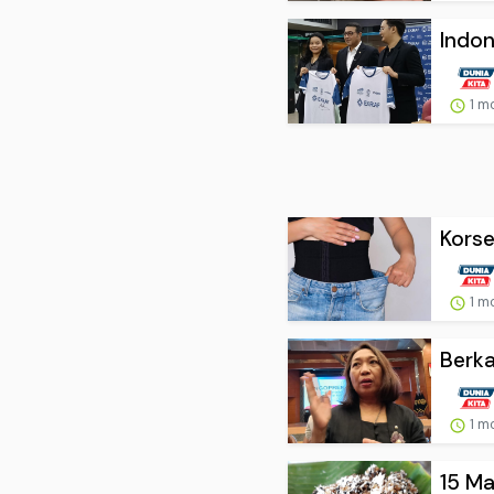
Indon
1 m
Korse
1 m
Berka
1 m
15 Ma