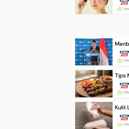
1 m
Menbu
1 m
Tips 
1 m
Kulit
1 m