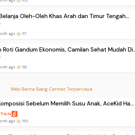
onth ago
102
 Belanja Oleh-Oleh Khas Arah dan Timur Tengah...
onth ago
117
 Roti Gandum Ekonomis, Camilan Sehat Mudah Di..
onth ago
118
Web Berita Siang Cermat Terpercaya
omposisi Sebelum Memilih Susu Anak, AceKid Ha...
onth ago
190