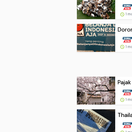
1 m
Doron
1 m
Pajak
1 m
Thail