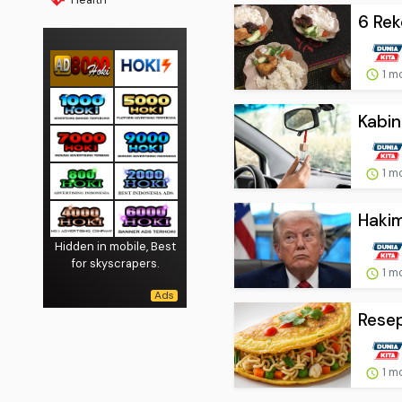
6 Rek
1 m
Kabin
1 m
Hakim
Hidden in mobile, Best
for skyscrapers.
1 m
Resep
1 m