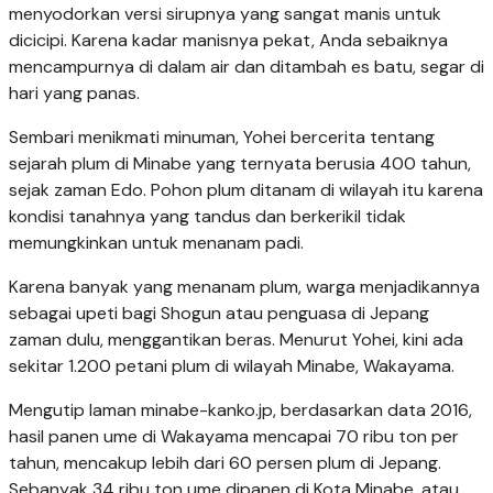
menyodorkan versi sirupnya yang sangat manis untuk
dicicipi. Karena kadar manisnya pekat, Anda sebaiknya
mencampurnya di dalam air dan ditambah es batu, segar di
hari yang panas.
Sembari menikmati minuman, Yohei bercerita tentang
sejarah plum di Minabe yang ternyata berusia 400 tahun,
sejak zaman Edo. Pohon plum ditanam di wilayah itu karena
kondisi tanahnya yang tandus dan berkerikil tidak
memungkinkan untuk menanam padi.
Karena banyak yang menanam plum, warga menjadikannya
sebagai upeti bagi Shogun atau penguasa di Jepang
zaman dulu, menggantikan beras. Menurut Yohei, kini ada
sekitar 1.200 petani plum di wilayah Minabe, Wakayama.
Mengutip laman minabe-kanko.jp, berdasarkan data 2016,
hasil panen ume di Wakayama mencapai 70 ribu ton per
tahun, mencakup lebih dari 60 persen plum di Jepang.
Sebanyak 34 ribu ton ume dipanen di Kota Minabe, atau