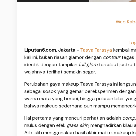
Web Kaba
Log
Liputan6.com, Jakarta -
Tasya Farasya
kembali me
kali ini, bukan riasan glamor dengan
contour
tegas 
identik dengan tampilan
full glam
tersebut justru 
wajahnya terlihat semakin segar.
Perubahan gaya makeup Tasya Farasya ini langsung
sebagai sosok yang gemar bereksperimen dengan r
warna mata yang berani, hingga pulasan bibir ya
bahwa makeup sederhana pun mampu memancarkan
Hal pertama yang mencuri perhatian adalah
compl
mulus dengan efek
glass skin
, menghadirkan kilau
Alih-alih menggunakan hasil akhir matte, makeup 