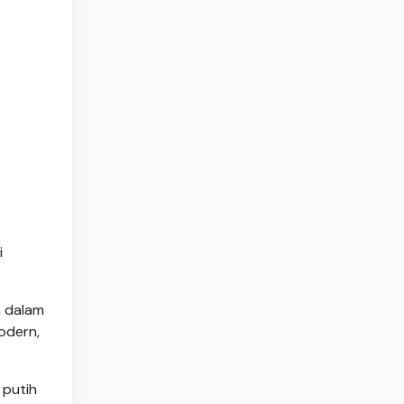
i
a dalam
odern,
 putih