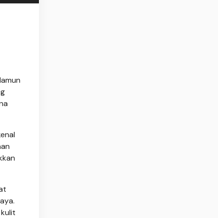
 Namun
g
na
kenal
nan
kkan
at
aya.
kulit