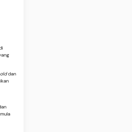
di
 yang
old
dan
ikan
dan
rmula