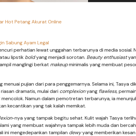
r Hot Petang Akurat Online
in Sabung Ayam Legal
ncuri perhatian lewat unggahan terbarunya di media sosial.
atau lipstik
bold
yang menjadi sorotan.
Beauty enthusiast
yan
tampil manglingi berkat
makeup
minimalis yang membuat peso
 menuai pujian dari para penggemarnya. Selama ini, Tasya di
iasan dramatis, mulai dari
complexion
yang
flawless
, permai
ng mencolok. Namun dalam pemotretan terbarunya, ia menunju
 kecantikan yang tak kalah memikat.
exion
-nya yang tampak begitu sehat. Kulit wajah Tasya terlih
 alami yang membuat wajahnya tampak lebih muda dan bercah
kali ini mengedepankan tampilan
dewy
yang memberikan kesan 