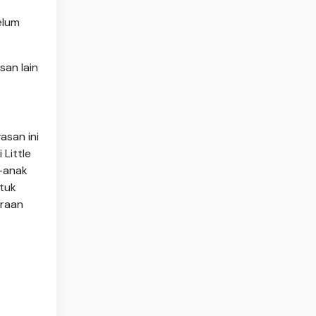
elum
san lain
asan ini
Little
k-anak
ntuk
araan