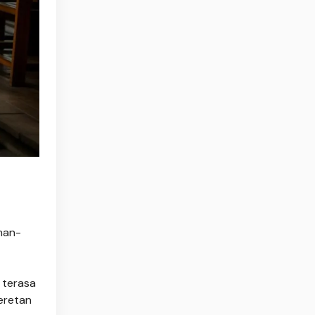
man-
 terasa
eretan