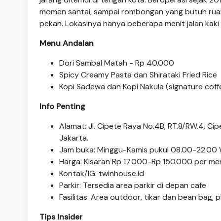
momen santai, sampai rombongan yang butuh ruang l
pekan. Lokasinya hanya beberapa menit jalan kaki
Menu Andalan
Dori Sambal Matah - Rp 40.000
Spicy Creamy Pasta dan Shirataki Fried Rice
Kopi Sadewa dan Kopi Nakula (signature coff
Info Penting
Alamat: Jl. Cipete Raya No.4B, RT.8/RW.4, Cip
Jakarta.
Jam buka: Minggu-Kamis pukul 08.00-22.00 W
Harga: Kisaran Rp 17.000-Rp 150.000 per me
Kontak/IG: twinhouse.id
Parkir: Tersedia area parkir di depan cafe
Fasilitas: Area outdoor, tikar dan bean bag, 
Tips Insider