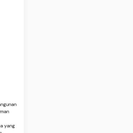
bangunan
aman
na yang
n