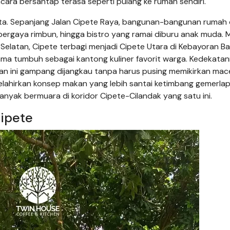
ra bersantap terasa seperti pulang ke rumah sendiri.
ota. Sepanjang Jalan Cipete Raya, bangunan-bangunan rumah 
bergaya rimbun, hingga bistro yang ramai diburu anak muda. 
Selatan, Cipete terbagi menjadi Cipete Utara di Kebayoran B
ama tumbuh sebagai kantong kuliner favorit warga. Kedekata
 ini gampang dijangkau tanpa harus pusing memikirkan mac
ahirkan konsep makan yang lebih santai ketimbang gemerlap
nyak bermuara di koridor Cipete-Cilandak yang satu ini.
Cipete