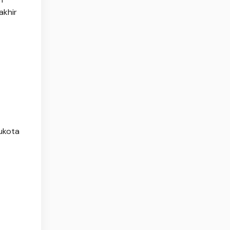
akhir
bukota