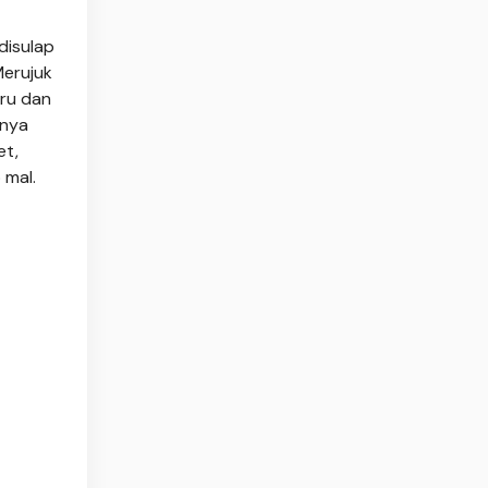
disulap
Merujuk
aru dan
nnya
et,
 mal.