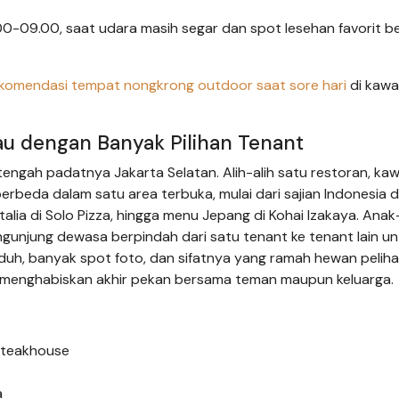
.00-09.00, saat udara masih segar dan spot lesehan favorit b
komendasi tempat nongkrong outdoor saat sore hari
di kawa
jau dengan Banyak Pilihan Tenant
engah padatnya Jakarta Selatan. Alih-alih satu restoran, kaw
da dalam satu area terbuka, mulai dari sajian Indonesia di 
 Italia di Solo Pizza, hingga menu Jepang di Kohai Izakaya. Ana
engunjung dewasa berpindah dari satu tenant ke tenant lain u
uh, banyak spot foto, dan sifatnya yang ramah hewan pelih
 menghabiskan akhir pekan bersama teman maupun keluarga.
Steakhouse
a