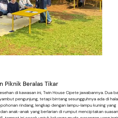
n Piknik Beralas Tikar
lesehan di kawasan ini, Twin House Cipete jawabannya. Dua 
nyambut pengunjung, tetapi bintang sesungguhnya ada di hal
pepohonan rindang, lengkap dengan lampu-lampu kuning yang
, dan anak-anak yang berlarian di rumput menciptakan suasa
016, tempat ini cocok untuk keluarga muda, pasangan yang ingi