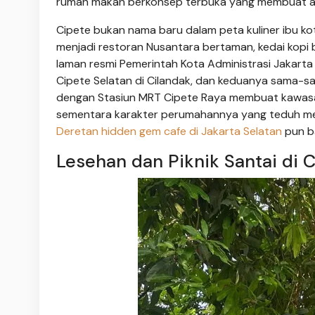
rumah makan berkonsep terbuka yang membuat aca
Cipete bukan nama baru dalam peta kuliner ibu k
menjadi restoran Nusantara bertaman, kedai kopi 
laman resmi Pemerintah Kota Administrasi Jakarta 
Cipete Selatan di Cilandak, dan keduanya sama-s
dengan Stasiun MRT Cipete Raya membuat kawasan
sementara karakter perumahannya yang teduh mel
Deretan hidden gem cafe di Jakarta Selatan
pun ba
Lesehan dan Piknik Santai di 