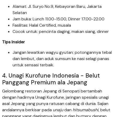
Alamat: Jl. Suryo No.9, Kebayoran Baru, Jakarta
Selatan
Jam buka: Lunch 11.00-15.00, Dinner 17.00-22.00
Fasilitas: Halal Certified, musala
Cocok untuk: pencinta daging, makan siang, dinner
Tips Insider
Jangan lewatkan wagyu gyutan; potongannya tebal
dan lembut, dan aduk sumsum ke nasi selagi panas
untuk sensasi terbaik.
4. Unagi Kurofune Indonesia - Belut
Panggang Premium ala Jepang
Gelombang restoran Jepang di Senopati bertambah
dengan hadirnya Unagi Kurofune, jaringan spesialis unagi
asal Jepang yang punya ratusan cabang di dunia. Sajian
andalannya berkisar pada
unaju
dan
hitsumabushi
, belut
panggang yang dagingnya lembut dan buttery dengan