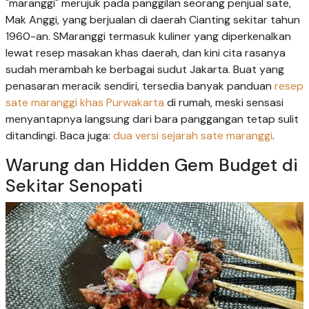
"maranggi" merujuk pada panggilan seorang penjual sate,
Mak Anggi, yang berjualan di daerah Cianting sekitar tahun
1960-an. SMaranggi termasuk kuliner yang diperkenalkan
lewat resep masakan khas daerah, dan kini cita rasanya
sudah merambah ke berbagai sudut Jakarta. Buat yang
penasaran meracik sendiri, tersedia banyak panduan
resep
sate maranggi khas Purwakarta
di rumah, meski sensasi
menyantapnya langsung dari bara panggangan tetap sulit
ditandingi. Baca juga:
dua versi sejarah sate maranggi
.
Warung dan Hidden Gem Budget di
Sekitar Senopati