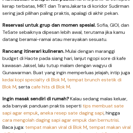
kerap terbatas, MRT dan TransJakarta di koridor Sudirman
sering jadi pilihan paling praktis, apalagi di akhir pekan.
Reservasi untuk grup dan momen spesial.
Sofia, GIOI, dan
TeSate sebaiknya dipesan lebih awal, terutama jika kamu
datang beramai-ramai atau merayakan sesuatu.
Rancang itinerari kulineran.
Mulai dengan maranggi
budget di Haote pada siang hari, lanjut ngopi sore di kafe
kawasan Jaksel, lalu tutup malam dengan wagyu di
Gunawarman. Buat yang ingin memperluas jelajah, intip juga
kedai kopi specialty di Blok M
,
tempat brunch estetik di
Blok M
, serta
cafe hits di Blok M
.
Ingin masak sendiri di rumah?
Kalau sedang malas keluar,
ada banyak panduan praktis seperti
tips membuat sate
sapi agar empuk
,
aneka resep sate daging sapi
, hingga
cara mengolah daging sapi agar empuk dan bernutrisi
.
Baca juga:
tempat makan viral di Blok M
,
tempat makan viral