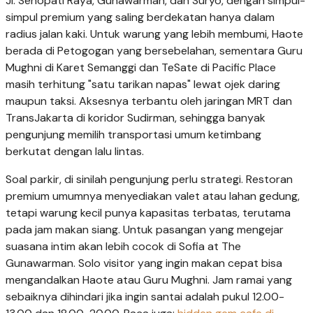
Jl. Senopati Raya, Gunawarman, dan Suryo, dengan simpul-
simpul premium yang saling berdekatan hanya dalam
radius jalan kaki. Untuk warung yang lebih membumi, Haote
berada di Petogogan yang bersebelahan, sementara Guru
Mughni di Karet Semanggi dan TeSate di Pacific Place
masih terhitung "satu tarikan napas" lewat ojek daring
maupun taksi. Aksesnya terbantu oleh jaringan MRT dan
TransJakarta di koridor Sudirman, sehingga banyak
pengunjung memilih transportasi umum ketimbang
berkutat dengan lalu lintas.
Soal parkir, di sinilah pengunjung perlu strategi. Restoran
premium umumnya menyediakan valet atau lahan gedung,
tetapi warung kecil punya kapasitas terbatas, terutama
pada jam makan siang. Untuk pasangan yang mengejar
suasana intim akan lebih cocok di Sofia at The
Gunawarman. Solo visitor yang ingin makan cepat bisa
mengandalkan Haote atau Guru Mughni. Jam ramai yang
sebaiknya dihindari jika ingin santai adalah pukul 12.00-