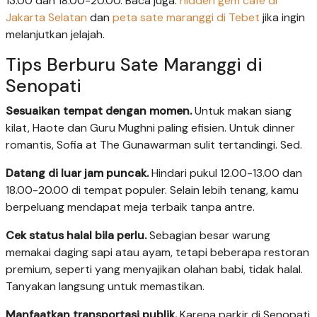
13.00 dan 18.00-20.00. Baca juga:
hidden gem cafe di
Jakarta Selatan
dan
peta sate maranggi di Tebet
jika ingin
melanjutkan jelajah.
Tips Berburu Sate Maranggi di
Senopati
Sesuaikan tempat dengan momen.
Untuk makan siang
kilat, Haote dan Guru Mughni paling efisien. Untuk dinner
romantis, Sofia at The Gunawarman sulit tertandingi. Sed.
Datang di luar jam puncak.
Hindari pukul 12.00-13.00 dan
18.00-20.00 di tempat populer. Selain lebih tenang, kamu
berpeluang mendapat meja terbaik tanpa antre.
Cek status halal bila perlu.
Sebagian besar warung
memakai daging sapi atau ayam, tetapi beberapa restoran
premium, seperti yang menyajikan olahan babi, tidak halal.
Tanyakan langsung untuk memastikan.
Manfaatkan transportasi publik.
Karena parkir di Senopati