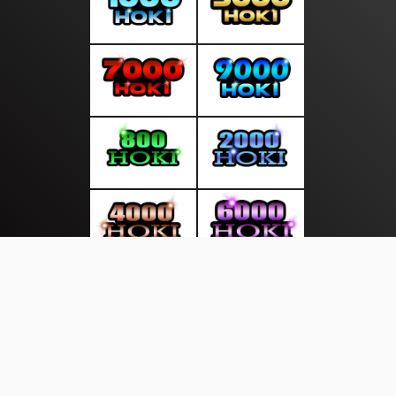
About Us
·
Contact Us
·
Terms & Conditions
·
© http://duniakita.info 2026. All rights are reserved
Online Global |
Kota Surabaya |
Lifestyle |