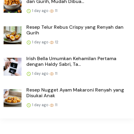
dan Gurih, Mudah Dibua...
1 day ago
11
Resep Telur Rebus Crispy yang Renyah dan
Gurih
1 day ago
12
Irish Bella Umumkan Kehamilan Pertama
dengan Haldy Sabri, Ta...
1 day ago
11
Resep Nugget Ayam Makaroni Renyah yang
Disukai Anak
1 day ago
11