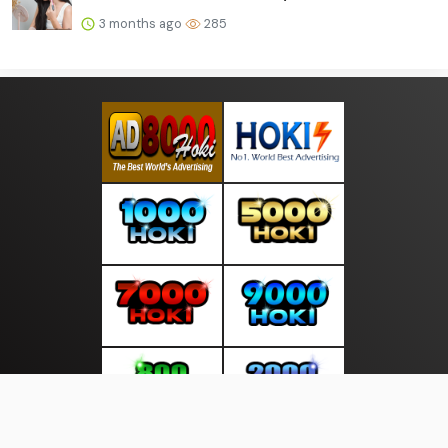
3 months ago
285