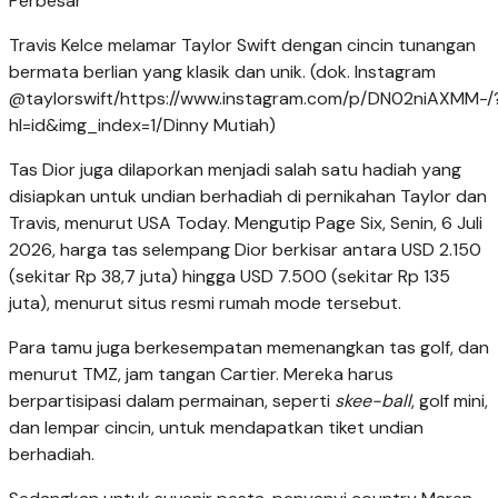
Perbesar
Travis Kelce melamar Taylor Swift dengan cincin tunangan
bermata berlian yang klasik dan unik. (dok. Instagram
@taylorswift/https://www.instagram.com/p/DN02niAXMM-/
hl=id&img_index=1/Dinny Mutiah)
Tas Dior juga dilaporkan menjadi salah satu hadiah yang
disiapkan untuk undian berhadiah di pernikahan Taylor dan
Travis, menurut USA Today. Mengutip Page Six, Senin, 6 Juli
2026, harga tas selempang Dior berkisar antara USD 2.150
(sekitar Rp 38,7 juta) hingga USD 7.500 (sekitar Rp 135
juta), menurut situs resmi rumah mode tersebut.
Para tamu juga berkesempatan memenangkan tas golf, dan
menurut TMZ, jam tangan Cartier. Mereka harus
berpartisipasi dalam permainan, seperti
skee-ball
, golf mini,
dan lempar cincin, untuk mendapatkan tiket undian
berhadiah.