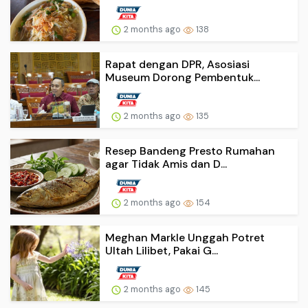
2 months ago
138
Rapat dengan DPR, Asosiasi
Museum Dorong Pembentuk...
2 months ago
135
Resep Bandeng Presto Rumahan
agar Tidak Amis dan D...
2 months ago
154
Meghan Markle Unggah Potret
Ultah Lilibet, Pakai G...
2 months ago
145