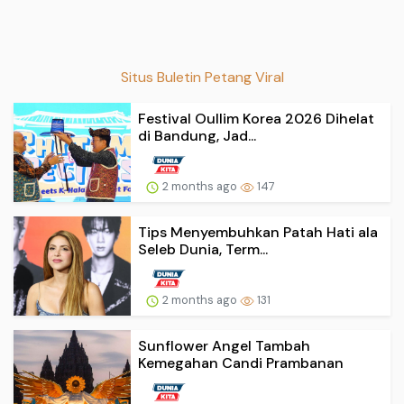
Situs Buletin Petang Viral
Festival Oullim Korea 2026 Dihelat
di Bandung, Jad...
2 months ago
147
Tips Menyembuhkan Patah Hati ala
Seleb Dunia, Term...
2 months ago
131
Sunflower Angel Tambah
Kemegahan Candi Prambanan