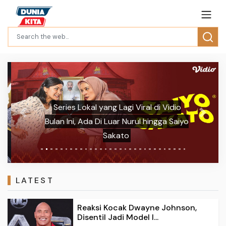
Series Lokal yang Lagi Viral di Vidio
Previous
Next
Bulan Ini, Ada Di Luar Nurul hingga Saiyo
Sakato
LATEST
Reaksi Kocak Dwayne Johnson,
Disentil Jadi Model I...