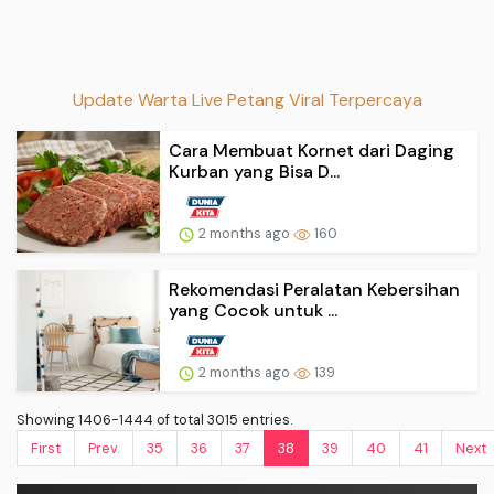
Update Warta Live Petang Viral Terpercaya
Cara Membuat Kornet dari Daging
Kurban yang Bisa D...
2 months ago
160
Rekomendasi Peralatan Kebersihan
yang Cocok untuk ...
2 months ago
139
Showing 1406-1444 of total 3015 entries.
First
Prev.
35
36
37
38
39
40
41
Next