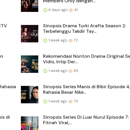
Members Only dengan...
6 days ago
41
SCTV
Sinopsis Drama Turki Arafta Season 2:
Terbelenggu Takdir Tay...
1 week ago
72
en
Rekomendasi Nonton Drama Original Ser
Vidio, Intip Der...
1 week ago
69
 Rahasia
Sinopsis Series Manis di Bibir Episode 4
Rahasia Besar Nike...
1 week ago
79
is di
Sinopsis Series Di Luar Nurul Episode 7:
Fitnah Viral,...