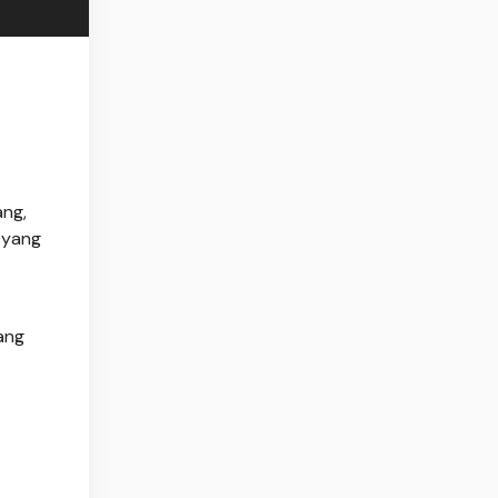
ang,
 yang
ang