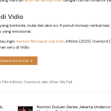
u yang mencari
after we fell sub Indo
dengan cerita romance y
di Vidio
ng berbeda, mulai dari aksi sci-fi penuh konsep reinkarnasi,
 yang emosional.
au ingin
nonton film barat sub Indo
, Infinite (2021), Overlord 
nan seru di Vidio.
Read Entire Article
Film Infinite, Overlord, dan After We Fell
k,
Nonton Duluan Series Jakarta Undercov