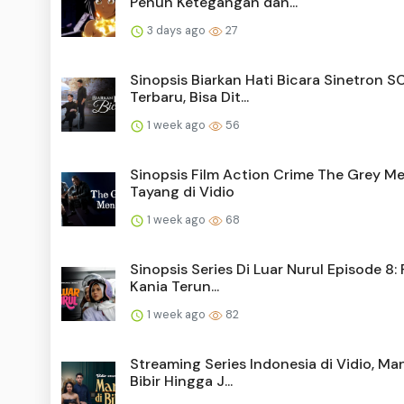
Penuh Ketegangan dan...
3 days ago
27
Sinopsis Biarkan Hati Bicara Sinetron 
Terbaru, Bisa Dit...
1 week ago
56
Sinopsis Film Action Crime The Grey M
Tayang di Vidio
1 week ago
68
Sinopsis Series Di Luar Nurul Episode 8:
Kania Terun...
1 week ago
82
Streaming Series Indonesia di Vidio, Man
Bibir Hingga J...