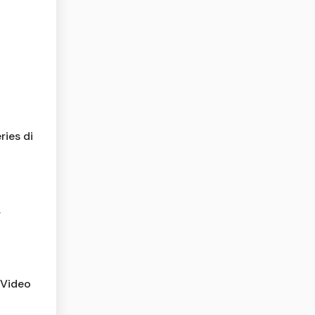
ies di
,
 Video