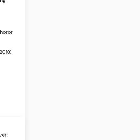
ang
 horor
(2018),
er: