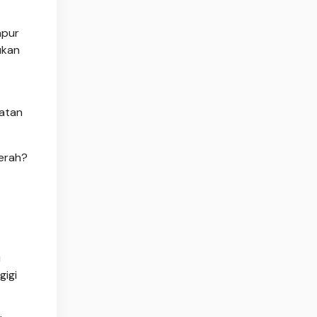
apur
ukan
gatan
erah?
u
gigi