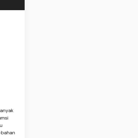
banyak
umsi
lu
n-bahan