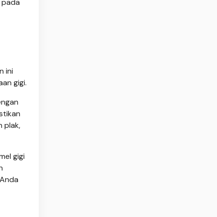
m pada
 ini
an gigi.
dengan
stikan
 plak,
el gigi
n
 Anda