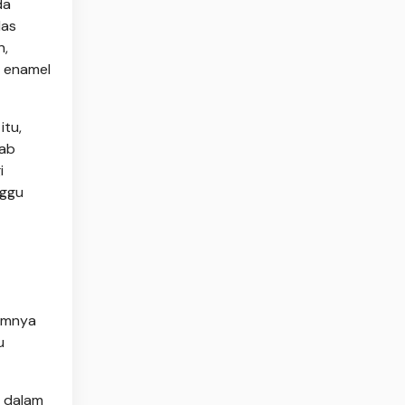
da
las
n,
s enamel
itu,
bab
i
nggu
mumnya
u
 dalam