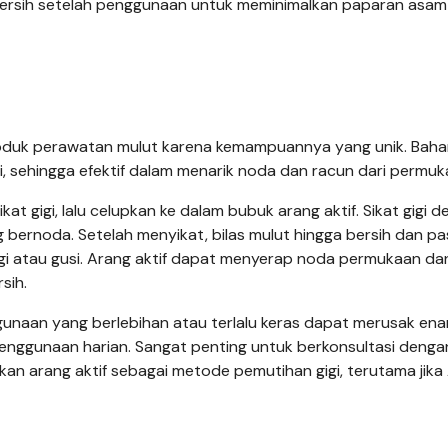
 bersih setelah penggunaan untuk meminimalkan paparan asa
roduk perawatan mulut karena kemampuannya yang unik. Bahan
i, sehingga efektif dalam menarik noda dan racun dari permuka
gigi, lalu celupkan ke dalam bubuk arang aktif. Sikat gigi 
g bernoda. Setelah menyikat, bilas mulut hingga bersih dan pa
gigi atau gusi. Arang aktif dapat menyerap noda permukaan dan
sih.
nggunaan yang berlebihan atau terlalu keras dapat merusak enam
 penggunaan harian. Sangat penting untuk berkonsultasi denga
n arang aktif sebagai metode pemutihan gigi, terutama jika