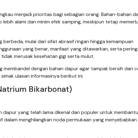
angkau menjadi prioritas bagi sebagian orang. Bahan-bahan d
gap lebih alami dan minim efek samping, meskipun tetap memerl
berbeda, mulai dari sifat abrasif ringan hingga kemampuan
ggunaan yang benar, manfaat yang ditawarkan, serta perin
 tidak merusak kesehatan gigi serta mulut.
ing membandel dengan bahan dapur agar tampak bersih dan c
simak ulasan informasinya berikut ini.
Natrium Bikarbonat)
n dapur yang telah lama dikenal dan populer untuk membant
ektif dalam menghilangkan noda permukaan yang menyebabkan 