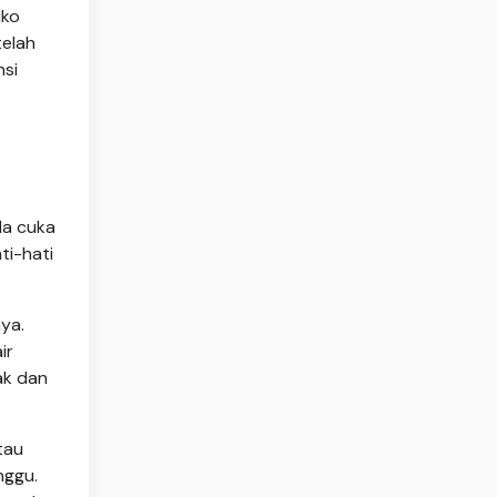
iko
telah
nsi
da cuka
ti-hati
ya.
ir
ak dan
tau
nggu.