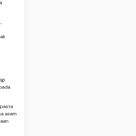
a
,
yak
gi.
 pada
 pasta
isa asam
kaan