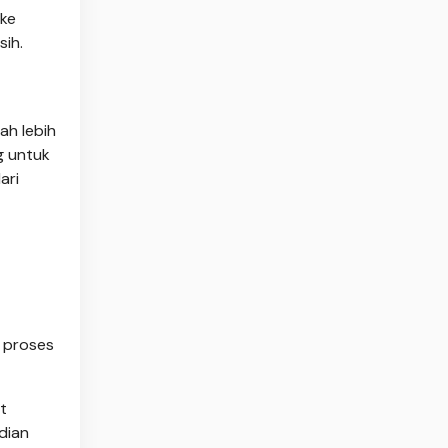
 ke
sih.
ah lebih
g untuk
ari
 proses
t
dian