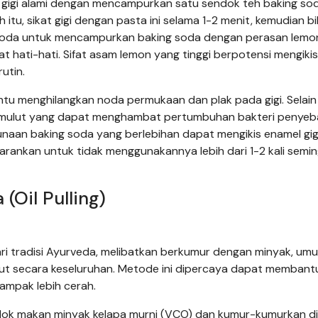
gigi alami dengan mencampurkan satu sendok teh baking so
 itu, sikat gigi dengan pasta ini selama 1-2 menit, kemudian bi
rgoda untuk mencampurkan baking soda dengan perasan lemo
t hati-hati. Sifat asam lemon yang tinggi berpotensi mengiki
utin.
tu menghilangkan noda permukaan dan plak pada gigi. Selain 
di mulut yang dapat menghambat pertumbuhan bakteri penye
unaan baking soda yang berlebihan dapat mengikis enamel gig
isarankan untuk tidak menggunakannya lebih dari 1-2 kali semi
(Oil Pulling)
dari tradisi Ayurveda, melibatkan berkumur dengan minyak, u
ut secara keseluruhan. Metode ini dipercaya dapat membant
ampak lebih cerah.
ok makan minyak kelapa murni (VCO) dan kumur-kumurkan di