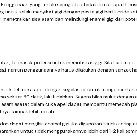
 Penggunaan yang terlalu sering atau terlalu lama dapat beris
ng untuk selalu menyikat gigi dengan pasta gigi berfluoride se
 menetralkan sisa asam dan melindungi enamel gigi dari pote
tan, termasuk potensi untuk memutihkan gigi. Sifat asam pa
gi, namun penggunaannya harus dilakukan dengan sangat ha
ndok teh cuka apel dengan segelas air untuk mengencerkann
 sekitar 30 detik, lalu ludahkan. Segera bilas mulut dengan a
Sifat asam asetat dalam cuka apel dapat membantu memecah pl
nya tampak lebih cerah.
an dapat mengikis enamel gigi jika digunakan terlalu sering a
isarankan untuk tidak menggunakannya lebih dari 1-2 kali semi