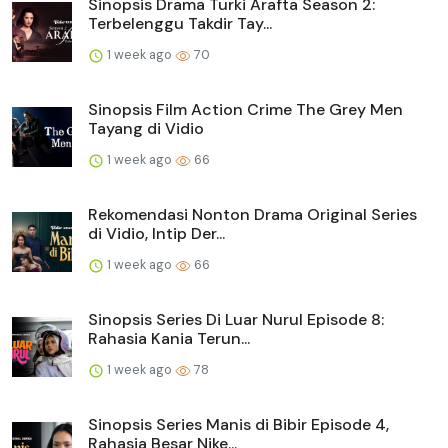
Sinopsis Drama Turki Arafta Season 2:
Terbelenggu Takdir Tay...
1 week ago
70
Sinopsis Film Action Crime The Grey Men
Tayang di Vidio
1 week ago
66
Rekomendasi Nonton Drama Original Series
di Vidio, Intip Der...
1 week ago
66
Sinopsis Series Di Luar Nurul Episode 8:
Rahasia Kania Terun...
1 week ago
78
Sinopsis Series Manis di Bibir Episode 4,
Rahasia Besar Nike...