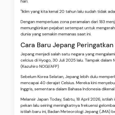
hari.
"Iklim yang kita kenal 20 tahun lalu sudah tidak a
Dengan memperluas zona peramalan dari 183 menjad
memungkinkan pejabat setempat untuk mengerah
dunia yang semakin memanas saat ini.
Cara Baru Jepang Peringatkan
Jepang menjadi salah satu negara yang mengalam
celcius di Hyogo, 30 Juli 2025 lalu. Tampak dala
(Kazuhiro NOGI/AFP)
Sebelum Korea Selatan, Jepang lebih dulu memperk
mencapai 40 derajat Celsius. Mereka kini menyebu
Inggris, sementara dalam Bahasa Indonesia diken
Melansir Japan Today, Sabtu, 18 April 2026, istil
pekan lalu seiring meningkatnya frekuensi gelom
istilah baru ini, Badan Meteorologi Jepang (JM