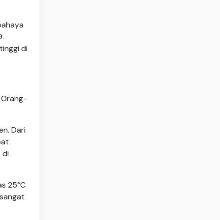
 bahaya
9.
inggi di
, Orang-
n. Dari
pat
 di
tas 25°C
 sangat