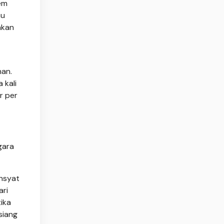
tem
hu
akan
an.
 kali
r per
gara
ahsyat
ari
ika
siang