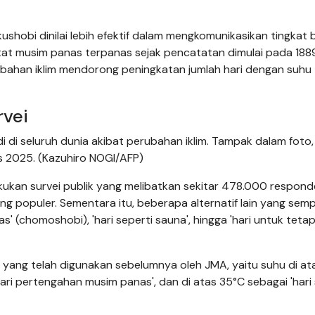
shobi dinilai lebih efektif dalam mengkomunikasikan tingkat
at musim panas terpanas sejak pencatatan dimulai pada 188
rubahan iklim mendorong peningkatan jumlah hari dengan suhu t
rvei
 di seluruh dunia akibat perubahan iklim. Tampak dalam foto
s 2025. (Kazuhiro NOGI/AFP)
kukan survei publik yang melibatkan sekitar 478.000 responde
aling populer. Sementara itu, beberapa alternatif lain yang sem
' (chomoshobi), 'hari seperti sauna', hingga 'hari untuk tetap
hu yang telah digunakan sebelumnya oleh JMA, yaitu suhu di a
hari pertengahan musim panas', dan di atas 35°C sebagai 'hari