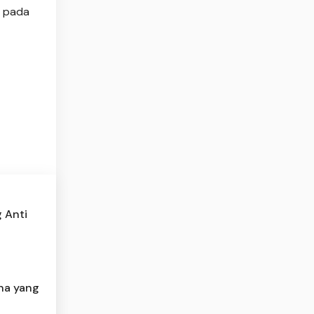
g pada
 Anti
na yang