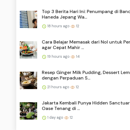
Top 3 Berita Hari Ini: Penumpang di Ban
Haneda Jepang Wa...
18 hours ago
12
Cara Belajar Memasak dari Nol untuk Pe
agar Cepat Mahir ...
19 hours ago
14
Resep Ginger Milk Pudding, Dessert Le
dengan Perpaduan S...
21 hours ago
12
Jakarta Kembali Punya Hidden Sanctuary
Oase Tenang di ...
1 day ago
12