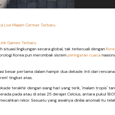
ita Live Malam Cermat Terbaru
Link Games Terbaru
situasi lingkungan secara global, tak terkecuali dengan
Kore
eorologi Korea pun merombak sistem
peringatan cuaca
nasion
si besar pertama dalam hampir dua dekade. Inti dari rencana 
em' tingkat atas.
kade terakhir dengan siang hari yang terik, 'malam tropis' ta
ada pada atau di atas 25 derajat Celcius, antara pukul 18.0
ecahkan rekor. Sesuatu yang awalnya dinilai anomali itu tela