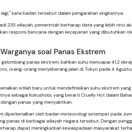
da lagi," kata badan tersebut dalam pengarahan singkatnya.
i 235 wilayah, pemerintah berharap data yang lebih rinci a
kan respons bencana dengan kecepatan yang dibutuhkan ol
 Warganya soal Panas Ekstrem
i gelombang panas ekstrem, bahkan suhu mencapai 41,2 deraj
m foto, orang-orang menyeberang jalan di Tokyo pada 4 Agustu
enalkan istilah baru untuk mendefinisikan suhu ekstrem yang
tnya sebagai Kokushobi, yang berarti Cruelly Hot dalam Baha
al dengan panas yang menyakitkan.
ah ini diperkenalkan oleh badan meteorologi setempat pada Ju
bang panas di berbagai wilayah negara tersebut. Dengan peng
A) berharap dapat meningkatkan kewaspadaan masyarakat terh