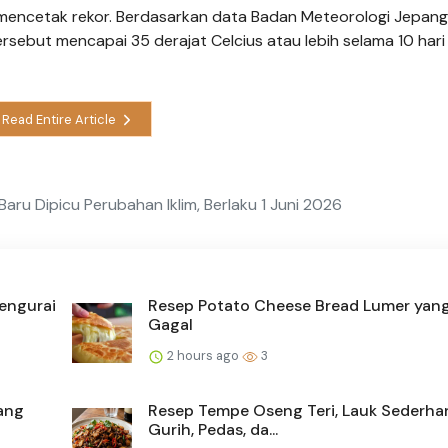
 mencetak rekor. Berdasarkan data Badan Meteorologi Jepan
rsebut mencapai 35 derajat Celcius atau lebih selama 10 hari
Read Entire Article
aru Dipicu Perubahan Iklim, Berlaku 1 Juni 2026
Mengurai
Resep Potato Cheese Bread Lumer yang
Gagal
2 hours ago
3
ang
Resep Tempe Oseng Teri, Lauk Sederha
Gurih, Pedas, da...