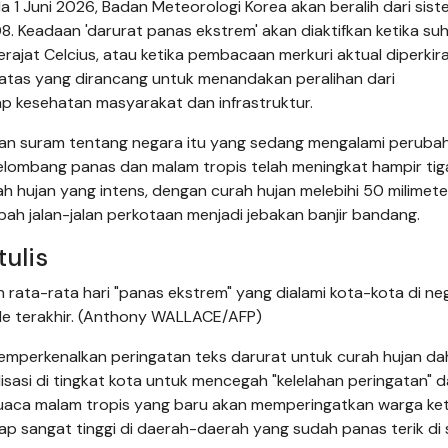
 1 Juni 2026, Badan Meteorologi Korea akan beralih dari sis
. Keadaan 'darurat panas ekstrem' akan diaktifkan ketika su
rajat Celcius, atau ketika pembacaan merkuri aktual diperkir
batas yang dirancang untuk menandakan peralihan dari
 kesehatan masyarakat dan infrastruktur.
 suram tentang negara itu yang sedang mengalami perubah
 gelombang panas dan malam tropis telah meningkat hampir tiga
h hujan yang intens, dengan curah hujan melebihi 50 milimete
gubah jalan-jalan perkotaan menjadi jebakan banjir bandang.
ulis
rata-rata hari "panas ekstrem" yang dialami kota-kota di ne
ade terakhir. (Anthony WALLACE/AFP)
memperkenalkan peringatan teks darurat untuk curah hujan d
isasi di tingkat kota untuk mencegah "kelelahan peringatan" d
n cuaca malam tropis yang baru akan memperingatkan warga ket
ap sangat tinggi di daerah-daerah yang sudah panas terik di 