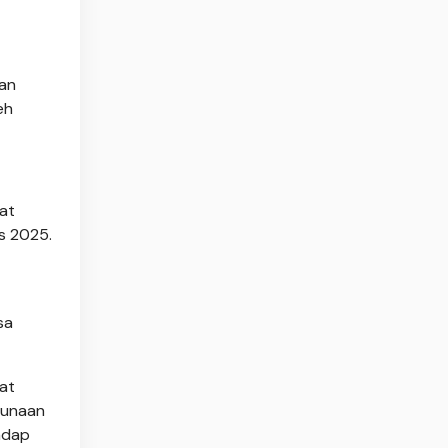
kan
eh
at
s 2025.
sa
mat
gunaan
adap