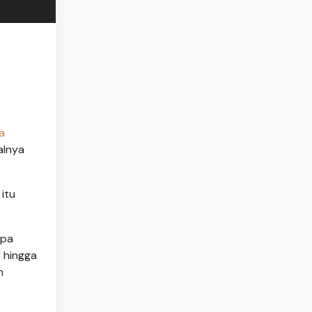
a
alnya
itu
npa
1 hingga
h