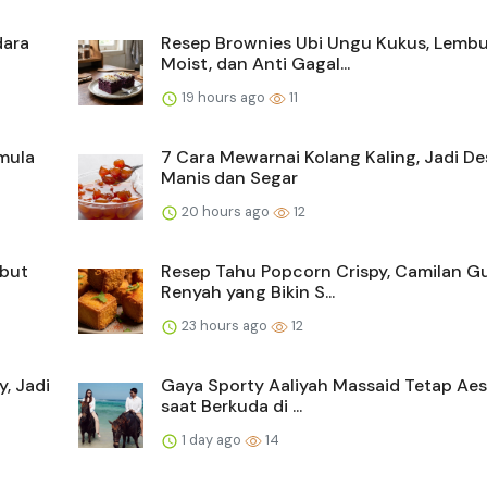
dara
Resep Brownies Ubi Ungu Kukus, Lembu
Moist, dan Anti Gagal...
19 hours ago
11
mula
7 Cara Mewarnai Kolang Kaling, Jadi De
Manis dan Segar
20 hours ago
12
mbut
Resep Tahu Popcorn Crispy, Camilan Gu
Renyah yang Bikin S...
23 hours ago
12
, Jadi
Gaya Sporty Aaliyah Massaid Tetap Aes
saat Berkuda di ...
1 day ago
14