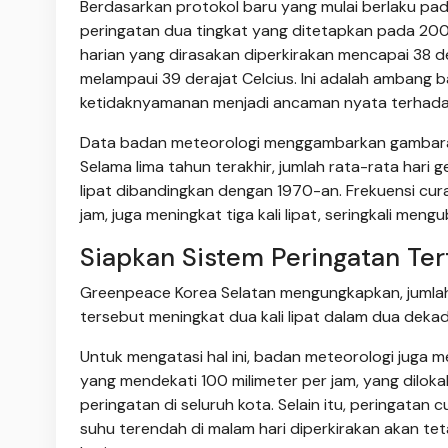
Berdasarkan protokol baru yang mulai berlaku pada
peringatan dua tingkat yang ditetapkan pada 2008
harian yang dirasakan diperkirakan mencapai 38 de
melampaui 39 derajat Celcius. Ini adalah ambang 
ketidaknyamanan menjadi ancaman nyata terhadap
Data badan meteorologi menggambarkan gambaran
Selama lima tahun terakhir, jumlah rata-rata hari
lipat dibandingkan dengan 1970-an. Frekuensi cura
jam, juga meningkat tiga kali lipat, seringkali men
Siapkan Sistem Peringatan Tert
Greenpeace Korea Selatan mengungkapkan, jumlah 
tersebut meningkat dua kali lipat dalam dua dek
Untuk mengatasi hal ini, badan meteorologi juga 
yang mendekati 100 milimeter per jam, yang dilokal
peringatan di seluruh kota. Selain itu, peringata
suhu terendah di malam hari diperkirakan akan tet