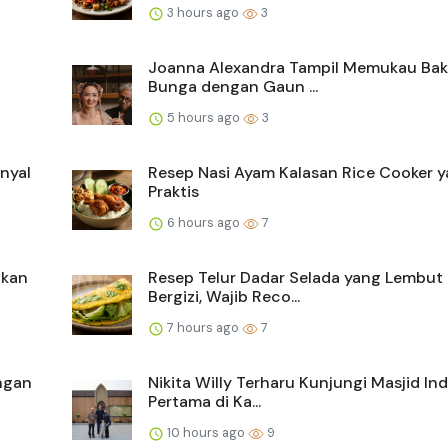
3 hours ago
3
Joanna Alexandra Tampil Memukau Ba
Bunga dengan Gaun ...
5 hours ago
3
nyal
Resep Nasi Ayam Kalasan Rice Cooker 
Praktis
6 hours ago
7
Ikan
Resep Telur Dadar Selada yang Lembut
Bergizi, Wajib Reco...
7 hours ago
7
ngan
Nikita Willy Terharu Kunjungi Masjid In
Pertama di Ka...
10 hours ago
9