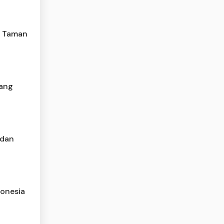
k Taman
yang
 dan
donesia