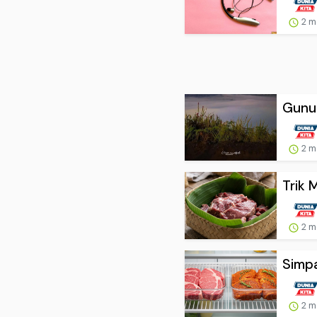
2 m
Gunun
2 m
Trik 
2 m
Simp
2 m