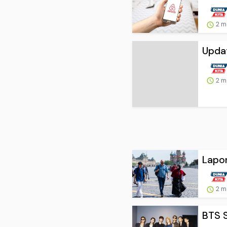
2 m
Updat
2 m
Lapor
2 m
BTS S