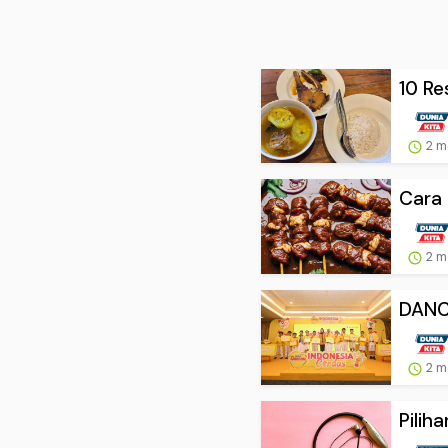
10 Re
2 m
Cara
2 m
DANCO
2 m
Pilih