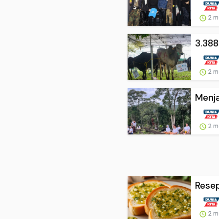
2 m
3.388
2 m
Menja
2 m
Resep
2 m