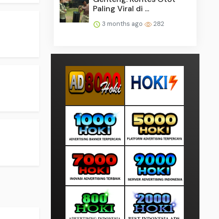
Paling Viral di ...
3 months ago
282