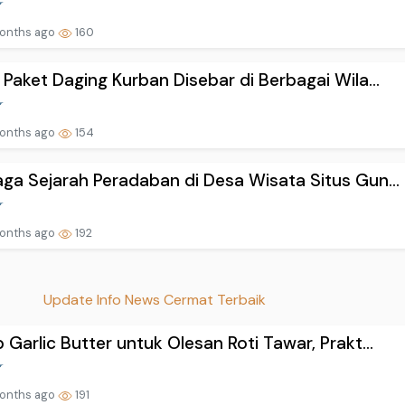
onths ago
160
 Paket Daging Kurban Disebar di Berbagai Wila...
onths ago
154
ga Sejarah Peradaban di Desa Wisata Situs Gun...
onths ago
192
Update Info News Cermat Terbaik
 Garlic Butter untuk Olesan Roti Tawar, Prakt...
onths ago
191