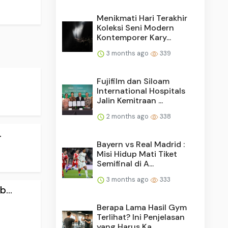
Menikmati Hari Terakhir
Koleksi Seni Modern
Kontemporer Kary...
3 months ago
339
Fujifilm dan Siloam
International Hospitals
Jalin Kemitraan ...
2 months ago
338
.
Bayern vs Real Madrid :
Misi Hidup Mati Tiket
Semifinal di A...
3 months ago
333
...
Berapa Lama Hasil Gym
Terlihat? Ini Penjelasan
yang Harus Ka...