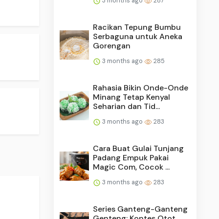
3 months ago
287
Racikan Tepung Bumbu
Serbaguna untuk Aneka
Gorengan
3 months ago
285
Rahasia Bikin Onde-Onde
Minang Tetap Kenyal
Seharian dan Tid...
3 months ago
283
Cara Buat Gulai Tunjang
Padang Empuk Pakai
Magic Com, Cocok ...
3 months ago
283
Series Ganteng-Ganteng
Genteng: Kontes Otot