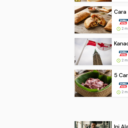
Cara 
2 m
Kanad
2 m
5 Car
2 m
Ini A