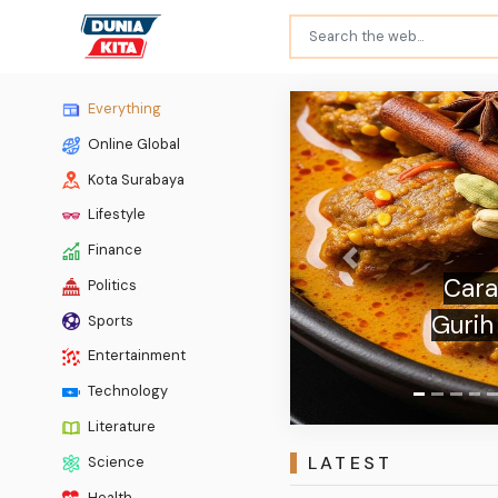
Everything
Online Global
Kota Surabaya
Lifestyle
Finance
Previous
Politics
Rekom
Sports
dan Am
Entertainment
Technology
Literature
LATEST
Science
Health