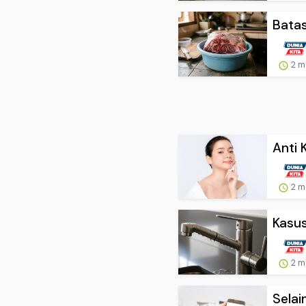
Batas
2 m
Anti K
2 m
Kasus
2 m
Selai