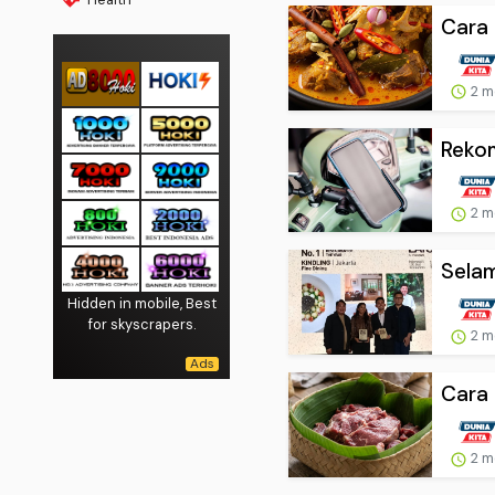
Cara 
2 m
Rekom
2 m
Selam
Hidden in mobile, Best
for skyscrapers.
2 m
Cara 
2 m