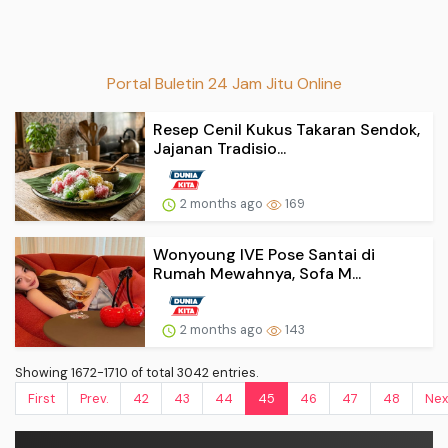
Portal Buletin 24 Jam Jitu Online
Resep Cenil Kukus Takaran Sendok,
Jajanan Tradisio...
2 months ago
169
Wonyoung IVE Pose Santai di
Rumah Mewahnya, Sofa M...
2 months ago
143
Showing 1672-1710 of total 3042 entries.
First
Prev.
42
43
44
45
46
47
48
Nex