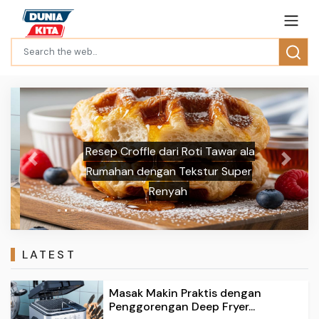
Resep Croffle dari Roti Tawar ala
Previous
Next
Rumahan dengan Tekstur Super
Renyah
LATEST
Masak Makin Praktis dengan
Penggorengan Deep Fryer...