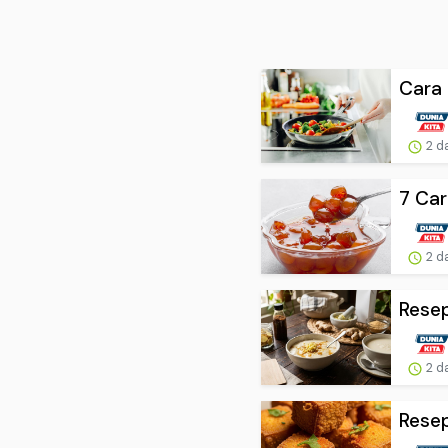
Cara 
2 d
7 Car
2 d
Resep
2 d
Resep