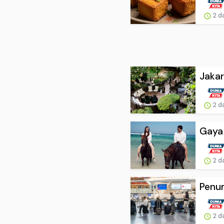
2 d
Jakar
2 d
Gaya 
2 d
Penum
2 d