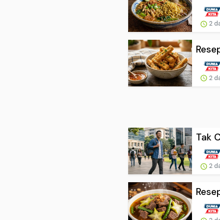
2 d
Resep
2 d
Tak C
2 d
Resep