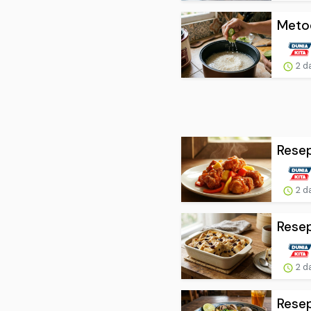
Metod
2 d
Resep
2 d
Resep
2 d
Resep