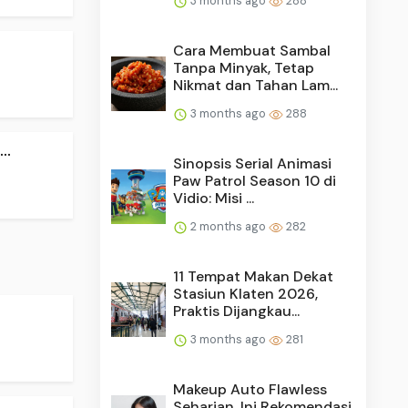
3 months ago
288
Cara Membuat Sambal
Tanpa Minyak, Tetap
Nikmat dan Tahan Lam...
3 months ago
288
..
Sinopsis Serial Animasi
Paw Patrol Season 10 di
Vidio: Misi ...
2 months ago
282
11 Tempat Makan Dekat
Stasiun Klaten 2026,
Praktis Dijangkau...
3 months ago
281
Makeup Auto Flawless
Seharian, Ini Rekomendasi