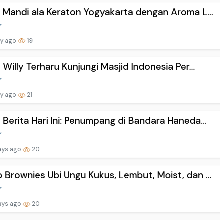
l Mandi ala Keraton Yogyakarta dengan Aroma L...
ay ago
19
a Willy Terharu Kunjungi Masjid Indonesia Per...
ay ago
21
 Berita Hari Ini: Penumpang di Bandara Haneda...
ays ago
20
 Brownies Ubi Ungu Kukus, Lembut, Moist, dan ...
ays ago
20