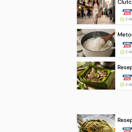
Clutc
2 d
Metod
2 d
Resep
2 d
Resep