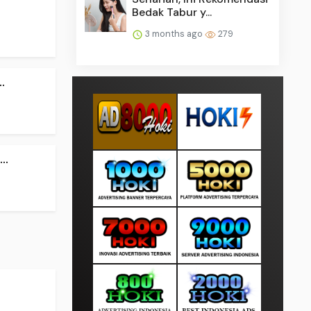
Bedak Tabur y...
3 months ago
279
.
..