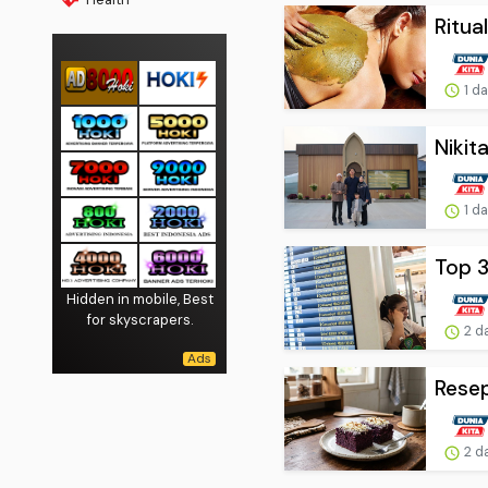
Ritua
1 d
Nikit
1 d
Top 3
Hidden in mobile, Best
for skyscrapers.
2 d
Resep
2 d