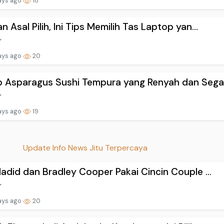
ays ago
18
n Asal Pilih, Ini Tips Memilih Tas Laptop yan...
ays ago
20
 Asparagus Sushi Tempura yang Renyah dan Sega.
ays ago
19
Update Info News Jitu Terpercaya
Hadid dan Bradley Cooper Pakai Cincin Couple ...
ays ago
20