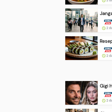
2 d
Janga
2 d
Resep
2 d
Gigi 
2 d