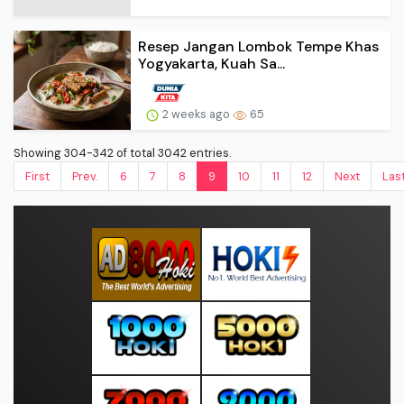
Resep Jangan Lombok Tempe Khas
Yogyakarta, Kuah Sa...
2 weeks ago
65
Showing 304-342 of total 3042 entries.
First
Prev.
6
7
8
9
10
11
12
Next
Las