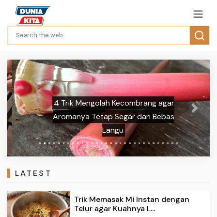
4 Trik Mengolah Kecombrang agar
Previous
Next
Aromanya Tetap Segar dan Bebas
Langu
LATEST
Trik Memasak Mi Instan dengan
Telur agar Kuahnya L...