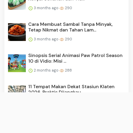
3 months ago
290
Cara Membuat Sambal Tanpa Minyak,
Tetap Nikmat dan Tahan Lam...
3 months ago
290
Sinopsis Serial Animasi Paw Patrol Season
10 di Vidio: Misi ...
2 months ago
288
11 Tempat Makan Dekat Stasiun Klaten
2026, Praktis Dijangkau...
3 months ago
285
Makeup Auto Flawless Seharian, Ini
Rekomendasi Bedak Tabur y...
3 months ago
285