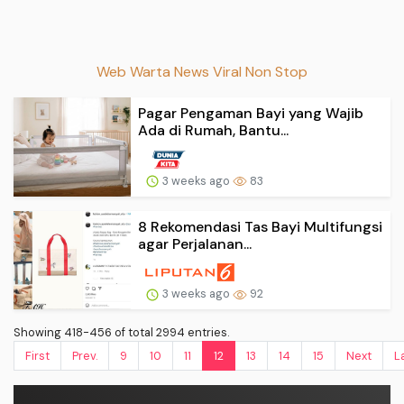
Web Warta News Viral Non Stop
Pagar Pengaman Bayi yang Wajib
Ada di Rumah, Bantu...
3 weeks ago
83
8 Rekomendasi Tas Bayi Multifungsi
agar Perjalanan...
3 weeks ago
92
Showing 418-456 of total 2994 entries.
First
Prev.
9
10
11
12
13
14
15
Next
L