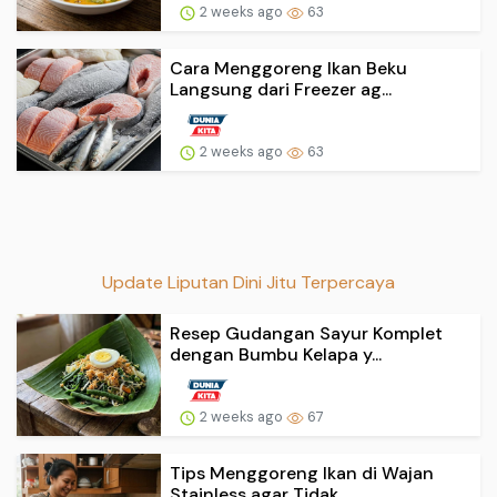
2 weeks ago
63
Cara Menggoreng Ikan Beku
Langsung dari Freezer ag...
2 weeks ago
63
Update Liputan Dini Jitu Terpercaya
Resep Gudangan Sayur Komplet
dengan Bumbu Kelapa y...
2 weeks ago
67
Tips Menggoreng Ikan di Wajan
Stainless agar Tidak...