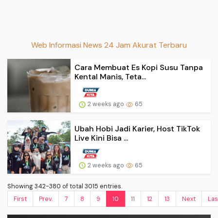
Web Informasi News 24 Jam Akurat Terbaru
Cara Membuat Es Kopi Susu Tanpa
Kental Manis, Teta...
2 weeks ago
65
Ubah Hobi Jadi Karier, Host TikTok
Live Kini Bisa ...
2 weeks ago
65
Showing 342-380 of total 3015 entries.
First
Prev.
7
8
9
10
11
12
13
Next
Las