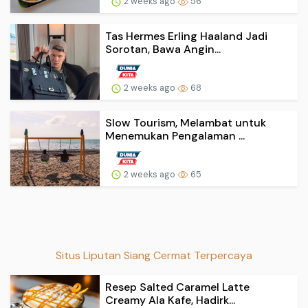
2 weeks ago
56
Tas Hermes Erling Haaland Jadi
Sorotan, Bawa Angin...
2 weeks ago
68
Slow Tourism, Melambat untuk
Menemukan Pengalaman ...
2 weeks ago
65
Situs Liputan Siang Cermat Terpercaya
Resep Salted Caramel Latte
Creamy Ala Kafe, Hadirk...