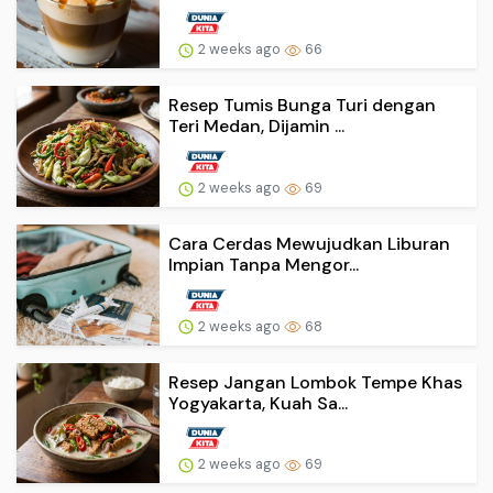
2 weeks ago
66
Resep Tumis Bunga Turi dengan
Teri Medan, Dijamin ...
2 weeks ago
69
Cara Cerdas Mewujudkan Liburan
Impian Tanpa Mengor...
2 weeks ago
68
Resep Jangan Lombok Tempe Khas
Yogyakarta, Kuah Sa...
2 weeks ago
69