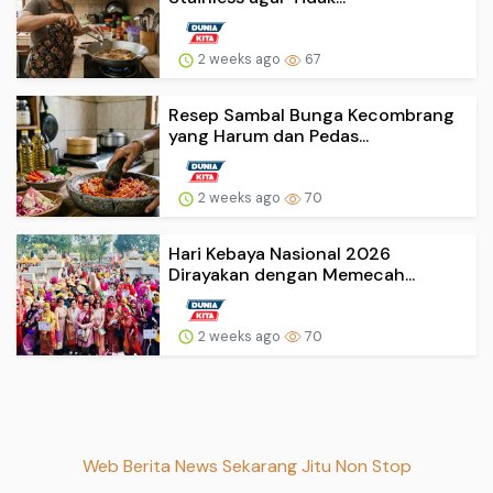
2 weeks ago
67
Resep Sambal Bunga Kecombrang
yang Harum dan Pedas...
2 weeks ago
70
Hari Kebaya Nasional 2026
Dirayakan dengan Memecah...
2 weeks ago
70
Web Berita News Sekarang Jitu Non Stop