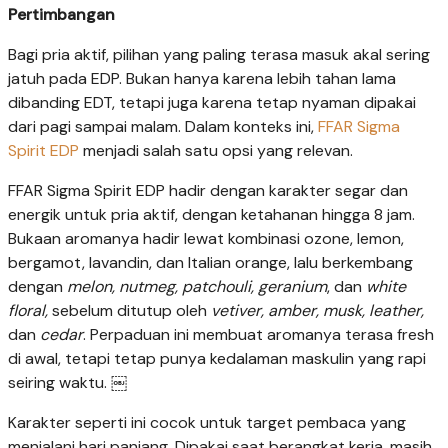
Pertimbangan
Bagi pria aktif, pilihan yang paling terasa masuk akal sering
jatuh pada EDP. Bukan hanya karena lebih tahan lama
dibanding EDT, tetapi juga karena tetap nyaman dipakai
dari pagi sampai malam. Dalam konteks ini,
FFAR Sigma
Spirit EDP
menjadi salah satu opsi yang relevan.
FFAR Sigma Spirit EDP hadir dengan karakter segar dan
energik untuk pria aktif, dengan ketahanan hingga 8 jam.
Bukaan aromanya hadir lewat kombinasi ozone, lemon,
bergamot, lavandin, dan Italian orange, lalu berkembang
dengan
melon, nutmeg, patchouli, geranium
, dan
white
floral,
sebelum ditutup oleh
vetiver, amber, musk, leather,
dan
cedar
. Perpaduan ini membuat aromanya terasa fresh
di awal, tetapi tetap punya kedalaman maskulin yang rapi
seiring waktu. ￼
Karakter seperti ini cocok untuk target pembaca yang
menjalani hari panjang. Dipakai saat berangkat kerja, masih