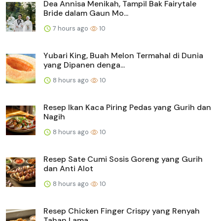
Dea Annisa Menikah, Tampil Bak Fairytale
Bride dalam Gaun Mo...
7 hours ago
10
Yubari King, Buah Melon Termahal di Dunia
yang Dipanen denga...
8 hours ago
10
Resep Ikan Kaca Piring Pedas yang Gurih dan
Nagih
8 hours ago
10
Resep Sate Cumi Sosis Goreng yang Gurih
dan Anti Alot
8 hours ago
10
Resep Chicken Finger Crispy yang Renyah
Tahan Lama