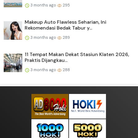
3 months ago
295
Makeup Auto Flawless Seharian, Ini
Rekomendasi Bedak Tabur y...
3 months ago
289
11 Tempat Makan Dekat Stasiun Klaten 2026,
Praktis Dijangkau...
3 months ago
288