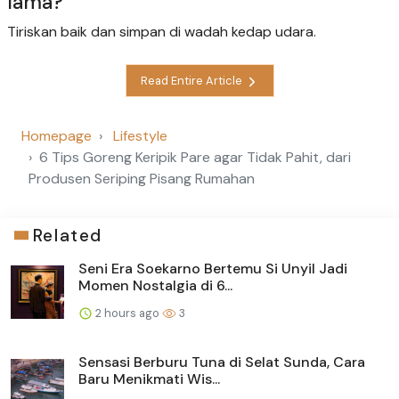
lama?
Tiriskan baik dan simpan di wadah kedap udara.
Read Entire Article
Homepage
Lifestyle
6 Tips Goreng Keripik Pare agar Tidak Pahit, dari
Produsen Seriping Pisang Rumahan
Related
Seni Era Soekarno Bertemu Si Unyil Jadi
Momen Nostalgia di 6...
2 hours ago
3
Sensasi Berburu Tuna di Selat Sunda, Cara
Baru Menikmati Wis...