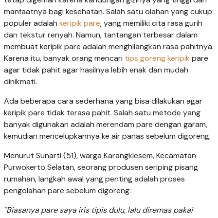
manfaatnya bagi kesehatan. Salah satu olahan yang cukup
populer adalah
keripik pare
, yang memiliki cita rasa gurih
dan tekstur renyah. Namun, tantangan terbesar dalam
membuat keripik pare adalah menghilangkan rasa pahitnya.
Karena itu, banyak orang mencari
tips goreng keripik
pare
agar tidak pahit agar hasilnya lebih enak dan mudah
dinikmati.
Ada beberapa cara sederhana yang bisa dilakukan agar
keripik pare tidak terasa pahit. Salah satu metode yang
banyak digunakan adalah merendam pare dengan garam,
kemudian mencelupkannya ke air panas sebelum digoreng.
Menurut Sunarti (51), warga Karangklesem, Kecamatan
Purwokerto Selatan, seorang produsen seriping pisang
rumahan, langkah awal yang penting adalah proses
pengolahan pare sebelum digoreng.
"Biasanya pare saya iris tipis dulu, lalu diremas pakai