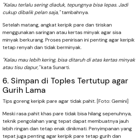
"Kalau terlalu sering diaduk, tepungnya bisa lepas. Jadi
cukup dibalik pelan saja,"
tambahnya.
Setelah matang, angkat keripik pare dan tiriskan
menggunakan saringan atau kertas minyak agar sisa
minyak berkurang. Proses penirisan ini penting agar keripik
tetap renyah dan tidak berminyak.
"Kalau mau lebih kering, bisa ditaruh di atas kertas minyak
atau tisu dapur,"
kata Sunarti.
6. Simpan di Toples Tertutup agar
Gurih Lama
Tips goreng keripik pare agar tidak pahit. [Foto: Gemini]
Meski rasa pahit khas pare tidak bisa hilang sepenuhnya,
teknik pengolahan yang tepat dapat membuatnya jauh
lebih ringan dan tetap enak dinikmati. Penyimpanan yang
tepat juga penting agar keripik pare tetap gurih dan