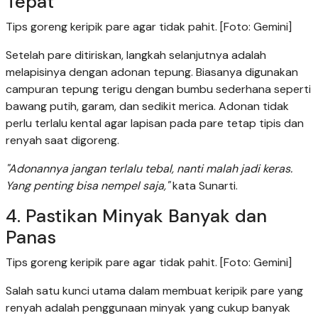
Tepat
Tips goreng keripik pare agar tidak pahit. [Foto: Gemini]
Setelah pare ditiriskan, langkah selanjutnya adalah
melapisinya dengan adonan tepung. Biasanya digunakan
campuran tepung terigu dengan bumbu sederhana seperti
bawang putih, garam, dan sedikit merica. Adonan tidak
perlu terlalu kental agar lapisan pada pare tetap tipis dan
renyah saat digoreng.
"Adonannya jangan terlalu tebal, nanti malah jadi keras.
Yang penting bisa nempel saja,"
kata Sunarti.
4. Pastikan Minyak Banyak dan
Panas
Tips goreng keripik pare agar tidak pahit. [Foto: Gemini]
Salah satu kunci utama dalam membuat keripik pare yang
renyah adalah penggunaan minyak yang cukup banyak