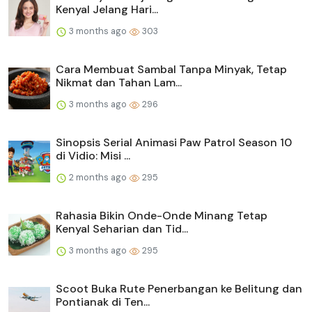
Kenyal Jelang Hari...
3 months ago
303
Cara Membuat Sambal Tanpa Minyak, Tetap
Nikmat dan Tahan Lam...
3 months ago
296
Sinopsis Serial Animasi Paw Patrol Season 10
di Vidio: Misi ...
2 months ago
295
Rahasia Bikin Onde-Onde Minang Tetap
Kenyal Seharian dan Tid...
3 months ago
295
Scoot Buka Rute Penerbangan ke Belitung dan
Pontianak di Ten...