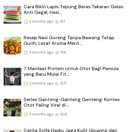
Cara Bikin Lapis Tepung Beras Takaran Gelas
Anti Gagal, Hasi...
3 months ago
317
Resep Nasi Goreng Tanpa Bawang Tetap
Gurih, Lezat Aroma Ment...
3 months ago
314
7 Manfaat Protein untuk Otot Bagi Pemula
yang Baru Mulai Fit...
3 months ago
307
Series Ganteng-Ganteng Genteng: Kontes
Otot Paling Viral di ...
3 months ago
303
Cerita Syifa Hadju Jaga Kulit Glowing dan