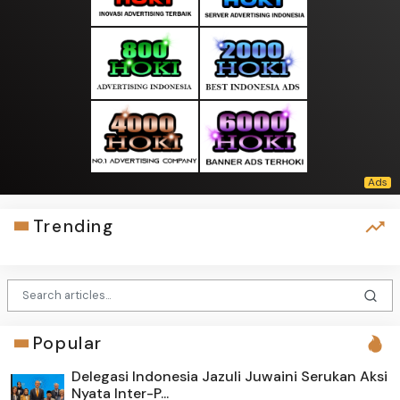
Trending
Popular
Delegasi Indonesia Jazuli Juwaini Serukan Aksi
Nyata Inter-P...