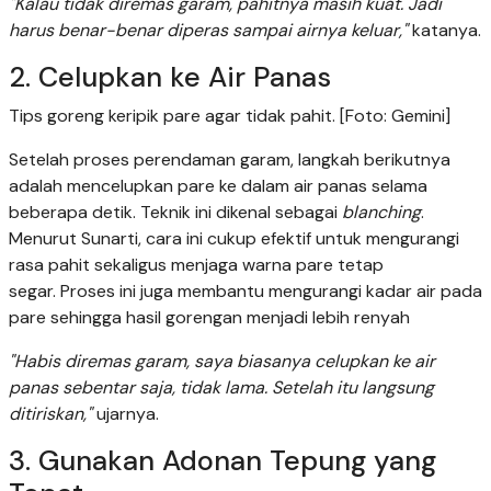
"Kalau tidak diremas garam, pahitnya masih kuat. Jadi
harus benar-benar diperas sampai airnya keluar,"
katanya.
2. Celupkan ke Air Panas
Tips goreng keripik pare agar tidak pahit. [Foto: Gemini]
Setelah proses perendaman garam, langkah berikutnya
adalah mencelupkan pare ke dalam air panas selama
beberapa detik. Teknik ini dikenal sebagai
blanching
.
Menurut Sunarti, cara ini cukup efektif untuk mengurangi
rasa pahit sekaligus menjaga warna pare tetap
segar. Proses ini juga membantu mengurangi kadar air pada
pare sehingga hasil gorengan menjadi lebih renyah
"Habis diremas garam, saya biasanya celupkan ke air
panas sebentar saja, tidak lama. Setelah itu langsung
ditiriskan,"
ujarnya.
3. Gunakan Adonan Tepung yang