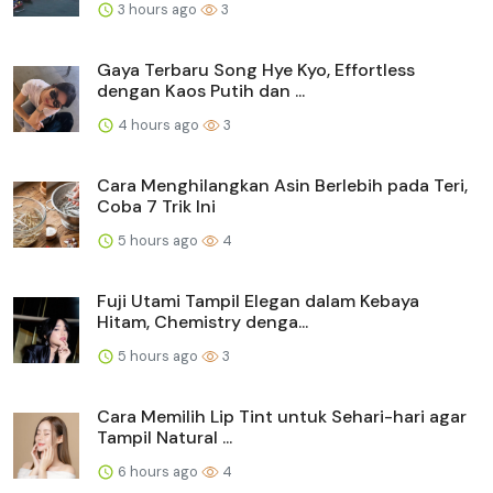
3 hours ago
3
Gaya Terbaru Song Hye Kyo, Effortless
dengan Kaos Putih dan ...
4 hours ago
3
Cara Menghilangkan Asin Berlebih pada Teri,
Coba 7 Trik Ini
5 hours ago
4
Fuji Utami Tampil Elegan dalam Kebaya
Hitam, Chemistry denga...
5 hours ago
3
Cara Memilih Lip Tint untuk Sehari-hari agar
Tampil Natural ...
6 hours ago
4