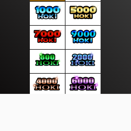
About Us
·
Contact Us
·
Terms & Conditions
·
© http://duniakita.info 2026. All rights are reserved