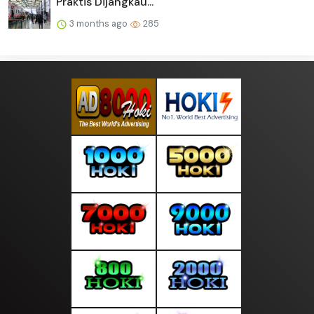
Praktis Dijangkau...
3 months ago
285