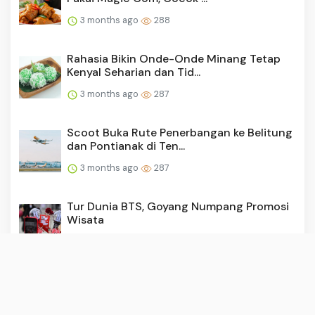
3 months ago
288
Rahasia Bikin Onde-Onde Minang Tetap
Kenyal Seharian dan Tid...
3 months ago
287
Scoot Buka Rute Penerbangan ke Belitung
dan Pontianak di Ten...
3 months ago
287
Tur Dunia BTS, Goyang Numpang Promosi
Wisata
3 months ago
286
Cara Membuat Sambal Tanpa Minyak,
Tetap Nikmat dan Tahan Lam...