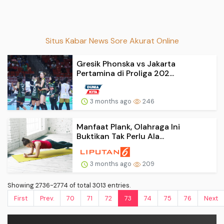
Situs Kabar News Sore Akurat Online
Gresik Phonska vs Jakarta
Pertamina di Proliga 202...
3 months ago
246
Manfaat Plank, Olahraga Ini
Buktikan Tak Perlu Ala...
3 months ago
209
Showing 2736-2774 of total 3013 entries.
First
Prev.
70
71
72
73
74
75
76
Next