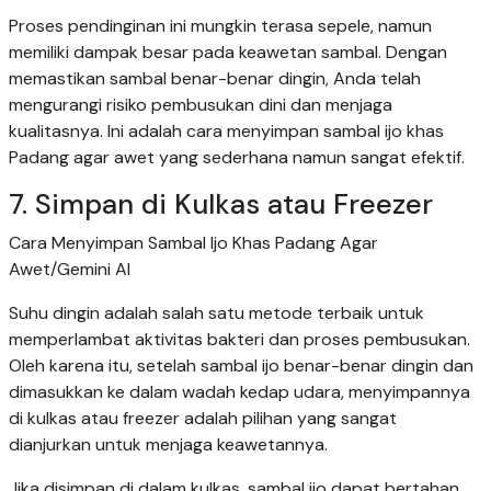
Proses pendinginan ini mungkin terasa sepele, namun
memiliki dampak besar pada keawetan sambal. Dengan
memastikan sambal benar-benar dingin, Anda telah
mengurangi risiko pembusukan dini dan menjaga
kualitasnya. Ini adalah cara menyimpan sambal ijo khas
Padang agar awet yang sederhana namun sangat efektif.
7. Simpan di Kulkas atau Freezer
Cara Menyimpan Sambal Ijo Khas Padang Agar
Awet/Gemini AI
Suhu dingin adalah salah satu metode terbaik untuk
memperlambat aktivitas bakteri dan proses pembusukan.
Oleh karena itu, setelah sambal ijo benar-benar dingin dan
dimasukkan ke dalam wadah kedap udara, menyimpannya
di kulkas atau freezer adalah pilihan yang sangat
dianjurkan untuk menjaga keawetannya.
Jika disimpan di dalam kulkas, sambal ijo dapat bertahan