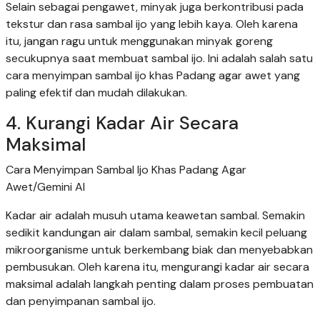
Selain sebagai pengawet, minyak juga berkontribusi pada
tekstur dan rasa sambal ijo yang lebih kaya. Oleh karena
itu, jangan ragu untuk menggunakan minyak goreng
secukupnya saat membuat sambal ijo. Ini adalah salah satu
cara menyimpan sambal ijo khas Padang agar awet yang
paling efektif dan mudah dilakukan.
4. Kurangi Kadar Air Secara
Maksimal
Cara Menyimpan Sambal Ijo Khas Padang Agar
Awet/Gemini AI
Kadar air adalah musuh utama keawetan sambal. Semakin
sedikit kandungan air dalam sambal, semakin kecil peluang
mikroorganisme untuk berkembang biak dan menyebabkan
pembusukan. Oleh karena itu, mengurangi kadar air secara
maksimal adalah langkah penting dalam proses pembuatan
dan penyimpanan sambal ijo.