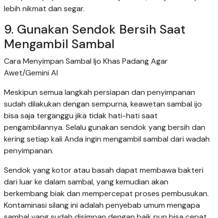
lebih nikmat dan segar.
9. Gunakan Sendok Bersih Saat
Mengambil Sambal
Cara Menyimpan Sambal Ijo Khas Padang Agar
Awet/Gemini AI
Meskipun semua langkah persiapan dan penyimpanan
sudah dilakukan dengan sempurna, keawetan sambal ijo
bisa saja terganggu jika tidak hati-hati saat
pengambilannya. Selalu gunakan sendok yang bersih dan
kering setiap kali Anda ingin mengambil sambal dari wadah
penyimpanan.
Sendok yang kotor atau basah dapat membawa bakteri
dari luar ke dalam sambal, yang kemudian akan
berkembang biak dan mempercepat proses pembusukan.
Kontaminasi silang ini adalah penyebab umum mengapa
sambal yang sudah disimpan dengan baik pun bisa cepat