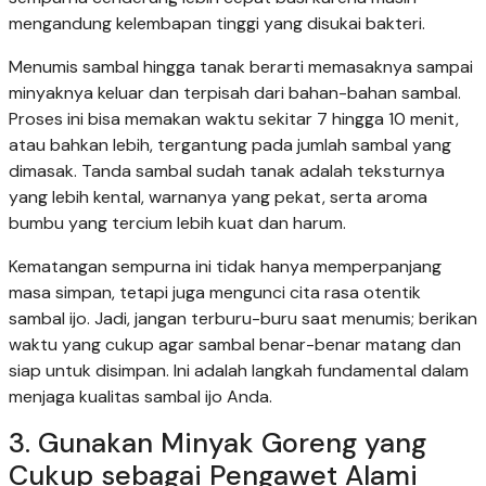
mengandung kelembapan tinggi yang disukai bakteri.
Menumis sambal hingga tanak berarti memasaknya sampai
minyaknya keluar dan terpisah dari bahan-bahan sambal.
Proses ini bisa memakan waktu sekitar 7 hingga 10 menit,
atau bahkan lebih, tergantung pada jumlah sambal yang
dimasak. Tanda sambal sudah tanak adalah teksturnya
yang lebih kental, warnanya yang pekat, serta aroma
bumbu yang tercium lebih kuat dan harum.
Kematangan sempurna ini tidak hanya memperpanjang
masa simpan, tetapi juga mengunci cita rasa otentik
sambal ijo. Jadi, jangan terburu-buru saat menumis; berikan
waktu yang cukup agar sambal benar-benar matang dan
siap untuk disimpan. Ini adalah langkah fundamental dalam
menjaga kualitas sambal ijo Anda.
3. Gunakan Minyak Goreng yang
Cukup sebagai Pengawet Alami