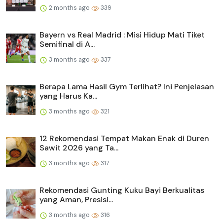
2 months ago
339
Bayern vs Real Madrid : Misi Hidup Mati Tiket
Semifinal di A...
3 months ago
337
Berapa Lama Hasil Gym Terlihat? Ini Penjelasan
yang Harus Ka...
3 months ago
321
12 Rekomendasi Tempat Makan Enak di Duren
Sawit 2026 yang Ta...
3 months ago
317
Rekomendasi Gunting Kuku Bayi Berkualitas
yang Aman, Presisi...
3 months ago
316