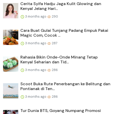
Cerita Syifa Hadju Jaga Kulit Glowing dan
Kenyal Jelang Hari...
3 months ago
290
Cara Buat Gulai Tunjang Padang Empuk Pakai
Magic Com, Cocok ...
3 months ago
287
Rahasia Bikin Onde-Onde Minang Tetap
Kenyal Seharian dan Tid...
3 months ago
286
Scoot Buka Rute Penerbangan ke Belitung dan
Pontianak di Ten...
3 months ago
286
Tur Dunia BTS, Goyang Numpang Promosi