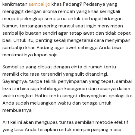
kenikmatan
sambal ijo
khas Padang? Pedasnya yang
menggigit dengan aroma rempah yang khas seringkali
menjadi pelengkap sempurna untuk berbagai hidangan.
Namun, tantangan sering muncul saat ingin menyimpan
sambal ijo buatan sendiri agar tetap awet dan tidak cepat
basi. Untuk itu, penting sekali mengetahui cara menyimpan
sambal ijo khas Padang agar awet sehingga Anda bisa
menikmatinya kapan saja.
Sambal ijo yang dibuat dengan cinta di rumah tentu
memiliki cita rasa tersendiri yang sulit ditandingi.
Sayangnya, tanpa teknik penyimpanan yang tepat, sambal
lezat ini bisa saja kehilangan kesegaran dan rasanya dalam
waktu singkat. Hal ini tentu sangat disayangkan, apalagi jika
Anda sudah meluangkan waktu dan tenaga untuk
membuatnya.
Artikel ini akan mengupas tuntas sembilan metode efektif
yang bisa Anda terapkan untuk memperpanjang masa