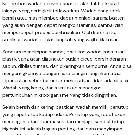
Kebersihan wadah penyimpanan adalah faktor krusial
lainnya yang seringkali terlewatkan. Wadah yang tidak
bersih atau masih lembap dapat menjadi sarang bakteri
yang akan dengan cepat mengkontaminasi sambal dan
mempercepat proses pembusukan. Oleh karena itu,
sterilisasi wadah adalah langkah yang wajib dilakukan.
Sebelum menyimpan sambal, pastikan wadah kaca atau
plastik yang akan digunakan sudah dicuci bersih dengan
sabun, dibilas tuntas, dan dikeringkan sempurna. Anda bisa
mengeringkannya dengan cara diangin-anginkan atau
dipanaskan sebentar untuk memastikan tidak ada sisa air.
Wadah yang kering dan steril akan mencegah
pertumbuhan mikroorganisme yang tidak diinginkan.
Selain bersih dan kering, pastikan wadah memiliki penutup
yang rapat atau kedap udara. Penutup yang rapat akan
mencegah udara luar masuk dan menjaga sambal tetap
higienis. Ini adalah bagian penting dari cara menyimpan