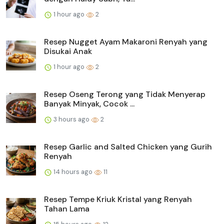
1 hour ago
2
Resep Nugget Ayam Makaroni Renyah yang
Disukai Anak
1 hour ago
2
Resep Oseng Terong yang Tidak Menyerap
Banyak Minyak, Cocok ...
3 hours ago
2
Resep Garlic and Salted Chicken yang Gurih
Renyah
14 hours ago
11
Resep Tempe Kriuk Kristal yang Renyah
Tahan Lama