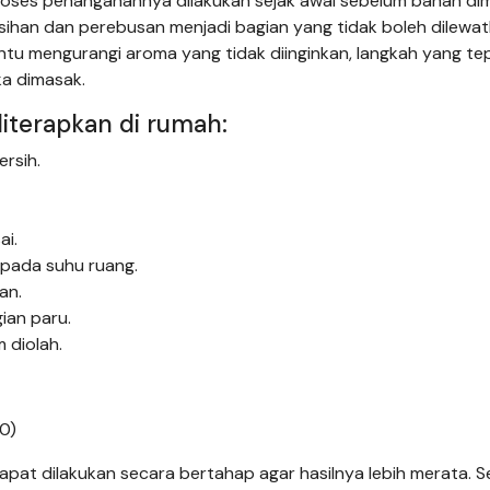
roses penanganannya dilakukan sejak awal sebelum bahan di
ihan dan perebusan menjadi bagian yang tidak boleh dilewa
tu mengurangi aroma yang tidak diinginkan, langkah yang te
a dimasak.
diterapkan di rumah:
ersih.
ai.
 pada suhu ruang.
an.
ian paru.
 diolah.
0)
at dilakukan secara bertahap agar hasilnya lebih merata. S