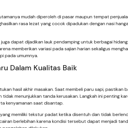
an utamanya mudah diperoleh di pasar maupun tempat penjual
hasilkan rasa lezat yang cocok dipadukan dengan nasi hang
 juga dapat dijadikan lauk pendamping untuk berbagai hidan
 karena memberikan variasi pada sajian harian sekaligus mengh
api pada umumnya.
u Dalam Kualitas Baik
ukan hasil akhir masakan. Saat membeli paru sapi, pastikan b
an tidak menunjukkan tanda kerusakan. Langkah ini penting ka
ta kenyamanan saat disantap.
u yang memiliki tekstur padat ketika disentuh dan tidak berlen
airan berlebihan karena kondisi tersebut dapat menjadi tan