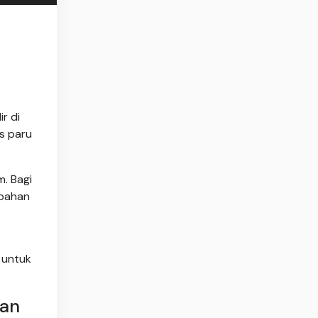
r di
s paru
. Bagi
 bahan
 untuk
kan