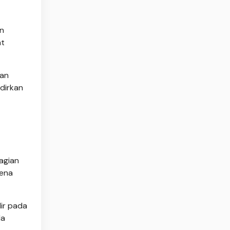
an
at
gan
adirkan
agian
rena
dir pada
da