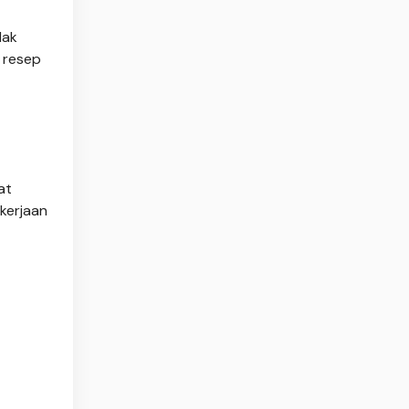
dak
 resep
at
kerjaan