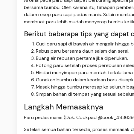
Aroma pada paru sapi dapat berkurang apabila p
bersama bumbu. Oleh karena itu, tahapan pembers
dalam resep paru sapi pedas manis. Selain memban
membuat paru lebih mudah menyerap bumbu ketik
Berikut beberapa tips yang dapat 
Cuci paru sapi di bawah air mengalir hingga b
Rebus paru bersama daun salam dan serai.
Buang air rebusan pertama jika diperlukan.
Potong paru setelah proses perebusan seles
Hindari menyimpan paru mentah terlalu lama
Gunakan bumbu dalam keadaan baru disiapk
Masak hingga bumbu meresap ke seluruh bag
Simpan bahan di tempat yang sesuai sebelum
Langkah Memasaknya
Paru pedas manis (Dok: Cookpad @cook_493639
Setelah semua bahan tersedia, proses memasak dap