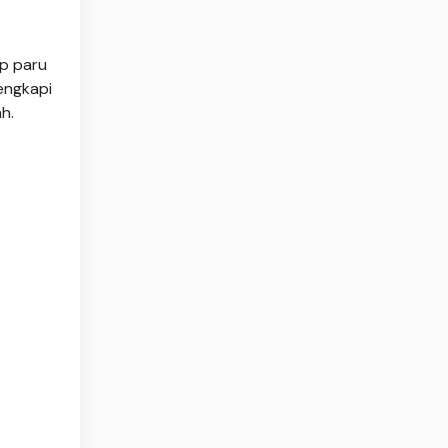
p paru
engkapi
h.