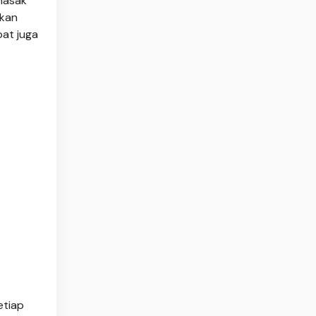
masak
tkan
pat juga
etiap