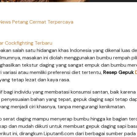
n News Petang Cermat Terpercaya
ar Cockfighting Terbaru
kan salah satu hidangan khas Indonesia yang dikenal luas d
. Umumnya, masakan ini diolah menggunakan bumbu rempah pil
ghasilkan tekstur daging yang sangat empuk dan bumbu me
variasi atau memiliki preferensi diet tertentu,
Resep Gepuk
yang tetap lezat dan kaya rasa.
atif bagi individu yang membatasi konsumsi santan, baik karena
n penyesuaian bahan yang tepat, gepuk daging sapi tetap da
ng menjadi ciri khasnya, tanpa mengurangi kenikmatan.
p serat daging mampu menyerap bumbu hingga ke bagian ter
gkap dan mudah diikuti untuk membuat gepuk daging sapi bas
rikut ini, dirangkum Liputan6.com dari berbagai sumber pada