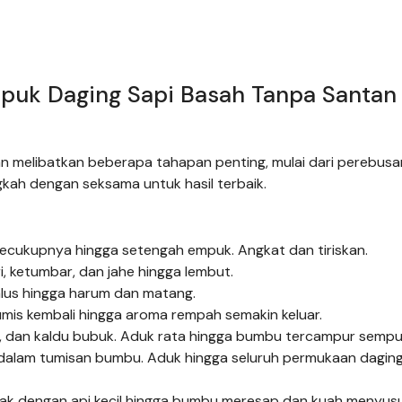
uk Daging Sapi Basah Tanpa Santan
 melibatkan beberapa tahapan penting, mulai dari perebusa
kah dengan seksama untuk hasil terbaik.
r secukupnya hingga setengah empuk. Angkat dan tiriskan.
, ketumbar, dan jahe hingga lembut.
alus hingga harum dan matang.
umis kembali hingga aroma rempah semakin keluar.
, dan kaldu bubuk. Aduk rata hingga bumbu tercampur sempu
 dalam tumisan bumbu. Aduk hingga seluruh permukaan dagin
asak dengan api kecil hingga bumbu meresap dan kuah menyusu