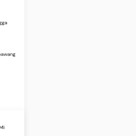
gga
 bawang
Mi