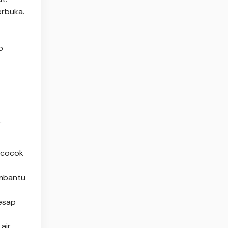
erbuka.
p
.
a cocok
embantu
esap
air