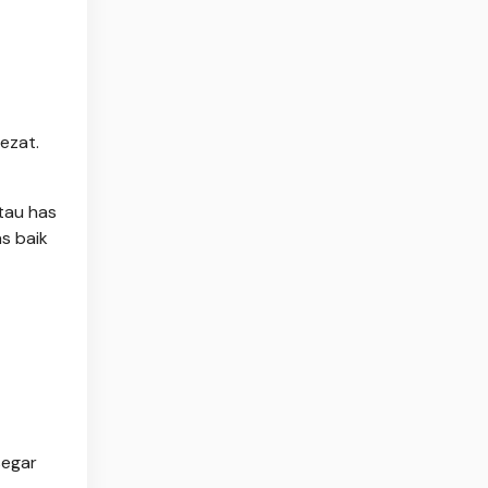
ezat.
tau has
s baik
segar