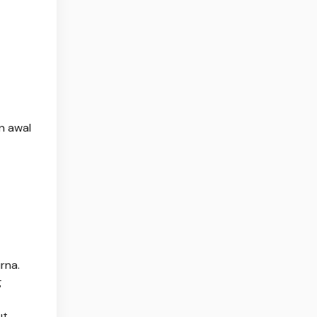
n awal
rna.
g
t.