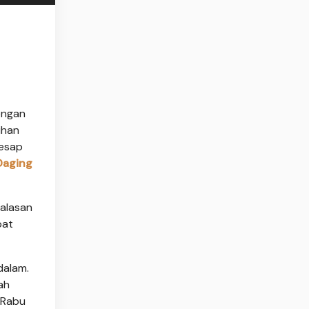
engan
ihan
resap
Daging
 alasan
pat
dalam.
ah
 Rabu