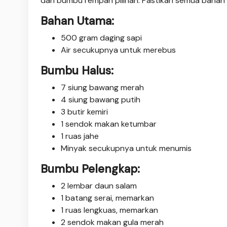
dan bumbu rempah pilihan. Pastikan semua bahan t
Bahan Utama:
500 gram daging sapi
Air secukupnya untuk merebus
Bumbu Halus:
7 siung bawang merah
4 siung bawang putih
3 butir kemiri
1 sendok makan ketumbar
1 ruas jahe
Minyak secukupnya untuk menumis
Bumbu Pelengkap:
2 lembar daun salam
1 batang serai, memarkan
1 ruas lengkuas, memarkan
2 sendok makan gula merah