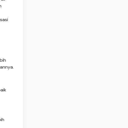
n
sasi
bih
iannya.
aik
ih