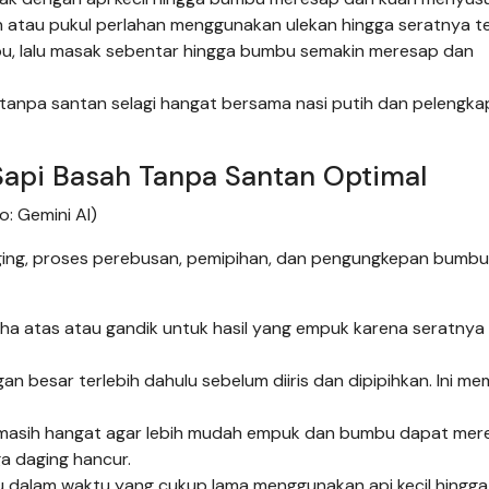
 atau pukul perlahan menggunakan ulekan hingga seratnya t
bu, lalu masak sebentar hingga bumbu semakin meresap dan
 tanpa santan selagi hangat bersama nasi putih dan pelengka
Sapi Basah Tanpa Santan Optimal
: Gemini AI)
aging, proses perebusan, pemipihan, dan pengungkepan bumbu
paha atas atau gandik untuk hasil yang empuk karena seratny
 besar terlebih dahulu sebelum diiris dan dipipihkan. Ini m
 masih hangat agar lebih mudah empuk dan bumbu dapat mer
ga daging hancur.
dalam waktu yang cukup lama menggunakan api kecil hingga 