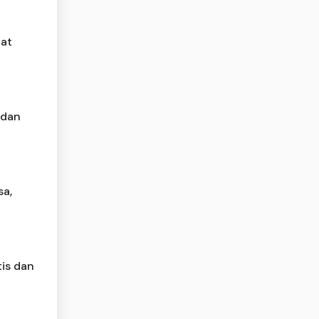
wat
 dan
sa,
tis dan