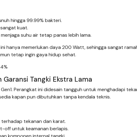
nuh hingga 99.99% bakteri.
 sangat kuat.
 menjaga suhu air tetap panas lebih lama.
at ini hanya memerlukan daya 200 Watt, sehingga sangat rama
amun tetap ingin gaya hidup sehat.
 44%
n Garansi Tangki Ekstra Lama
 Gen1. Perangkat ini didesain tangguh untuk menghadapi teka
ersedia kapan pun dibutuhkan tanpa kendala teknis.
n terhadap tekanan dan karat.
-off untuk keamanan berlapis.
n komponen internal tangki.