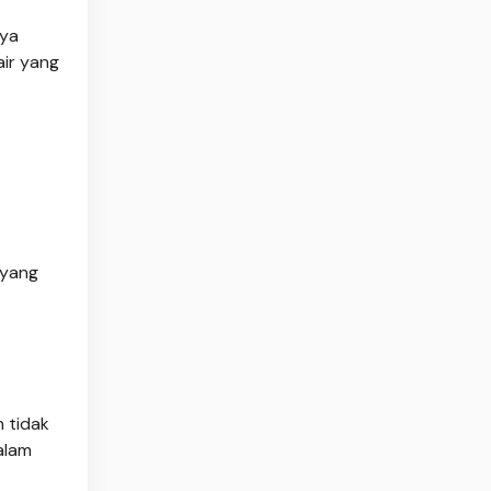
aya
ir yang
 yang
n tidak
alam