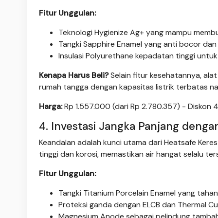
Fitur Unggulan:
Teknologi Hygienize Ag+ yang mampu membu
Tangki Sapphire Enamel yang anti bocor dan
Insulasi Polyurethane kepadatan tinggi untuk
Kenapa Harus Beli?
Selain fitur kesehatannya, al
rumah tangga dengan kapasitas listrik terbatas n
Harga:
Rp 1.557.000 (dari Rp 2.780.357) - Diskon
4. Investasi Jangka Panjang denga
Keandalan adalah kunci utama dari Heatsafe Keres
tinggi dan korosi, memastikan air hangat selalu t
Fitur Unggulan:
Tangki Titanium Porcelain Enamel yang taha
Proteksi ganda dengan ELCB dan Thermal Cut
Magnesium Anode sebagai pelindung tambaha