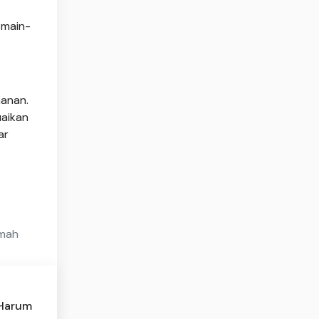
 main-
manan.
uaikan
ar
umah
 Harum