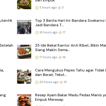
dan Empuk
5 hours ago
3
utentik
Top 3 Berita Hari Ini: Bandara Soekarno
Jadi Bandara T...
16 hours ago
17
Setelah
25 Ide Bekal Kantor Anti Ribet, Bikin M
Siang Makin Sema...
17 hours ago
16
a,
Cara Mengukus Pepes Tahu agar Tidak
dan Berair, Tekst...
20 hours ago
19
yang
Resep Ayam Bakar Madu Pedas Manis y
Empuk Meresap