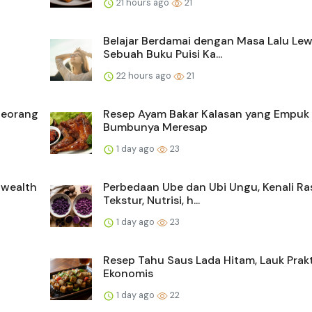
21 hours ago
21
i
Belajar Berdamai dengan Masa Lalu Le
Sebuah Buku Puisi Ka...
22 hours ago
21
Seorang
Resep Ayam Bakar Kalasan yang Empuk
Bumbunya Meresap
1 day ago
23
nwealth
Perbedaan Ube dan Ubi Ungu, Kenali Ra
Tekstur, Nutrisi, h...
1 day ago
23
g
Resep Tahu Saus Lada Hitam, Lauk Prak
Ekonomis
1 day ago
22