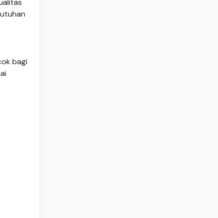
ualitas
butuhan
cok bagi
ai