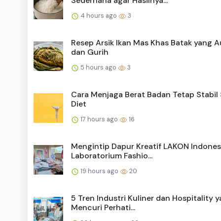
Sederhana agar Hasilnya...
4 hours ago
3
Resep Arsik Ikan Mas Khas Batak yang A
dan Gurih
5 hours ago
3
Cara Menjaga Berat Badan Tetap Stabil 
Diet
17 hours ago
16
Mengintip Dapur Kreatif LAKON Indonesi
Laboratorium Fashio...
19 hours ago
20
5 Tren Industri Kuliner dan Hospitality 
Mencuri Perhati...