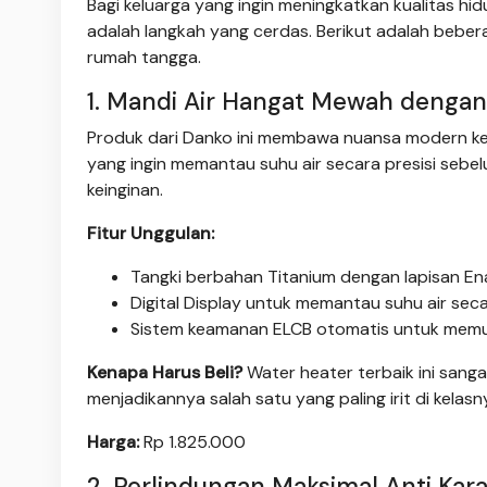
Bagi keluarga yang ingin meningkatkan kualitas hi
adalah langkah yang cerdas. Berikut adalah bebe
rumah tangga.
1. Mandi Air Hangat Mewah dengan 
Produk dari Danko ini membawa nuansa modern ke k
yang ingin memantau suhu air secara presisi seb
keinginan.
Fitur Unggulan:
Tangki berbahan Titanium dengan lapisan Enam
Digital Display untuk memantau suhu air seca
Sistem keamanan ELCB otomatis untuk memutu
Kenapa Harus Beli?
Water heater terbaik ini san
menjadikannya salah satu yang paling irit di ke
Harga:
Rp 1.825.000
2. Perlindungan Maksimal Anti Kar