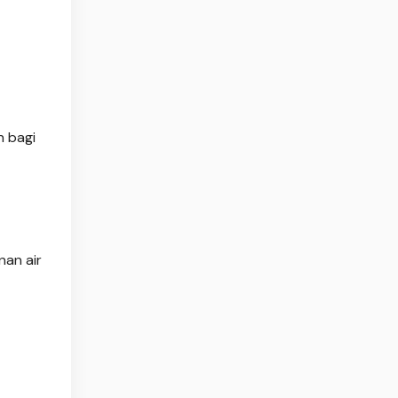
h bagi
nan air