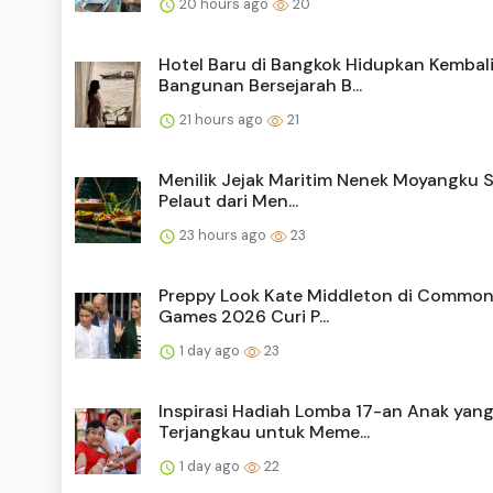
20 hours ago
20
Hotel Baru di Bangkok Hidupkan Kembal
Bangunan Bersejarah B...
21 hours ago
21
Menilik Jejak Maritim Nenek Moyangku 
Pelaut dari Men...
23 hours ago
23
Preppy Look Kate Middleton di Commo
Games 2026 Curi P...
1 day ago
23
Inspirasi Hadiah Lomba 17-an Anak yan
Terjangkau untuk Meme...
1 day ago
22