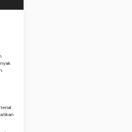
n
anyak
n.
terial
hatikan