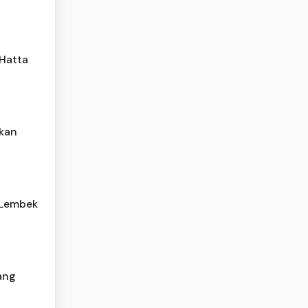
 Hatta
akan
 Lembek
ang