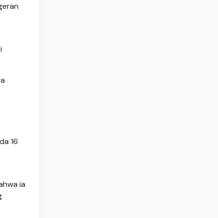
ngeran
i
da
da 16
ahwa ia
g