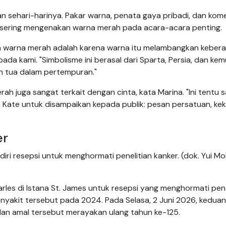
an sehari-harinya. Pakar warna, penata gaya pribadi, dan kom
ering mengenakan warna merah pada acara-acara penting.
n warna merah adalah karena warna itu melambangkan kebera
da kami. "Simbolisme ini berasal dari Sparta, Persia, dan ke
 tua dalam pertempuran."
h juga sangat terkait dengan cinta, kata Marina. "Ini tentu s
lih Kate untuk disampaikan kepada publik: pesan persatuan, ke
er
i resepsi untuk menghormati penelitian kanker. (dok. Yui Mo
rles di Istana St. James untuk resepsi yang menghormati pene
nyakit tersebut pada 2024. Pada Selasa, 2 Juni 2026, kedua
an amal tersebut merayakan ulang tahun ke-125.