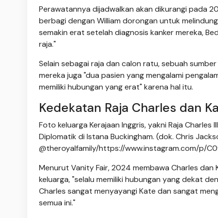
Perawatannya dijadwalkan akan dikurangi pada 2026
berbagi dengan William dorongan untuk melindung
semakin erat setelah diagnosis kanker mereka, Bed
raja."
Selain sebagai raja dan calon ratu, sebuah sumb
mereka juga "dua pasien yang mengalami pengal
memiliki hubungan yang erat" karena hal itu.
Kedekatan Raja Charles dan K
Foto keluarga Kerajaan Inggris, yakni Raja Charles I
Diplomatik di Istana Buckingham. (dok. Chris Jack
@theroyalfamily/https://www.instagram.com/p/C
Menurut Vanity Fair, 2024 membawa Charles dan Ka
keluarga, "selalu memiliki hubungan yang dekat den
Charles sangat menyayangi Kate dan sangat meng
semua ini."