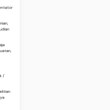
entator
nian,
mudian
aja
kuatan,
k /
litian
nya