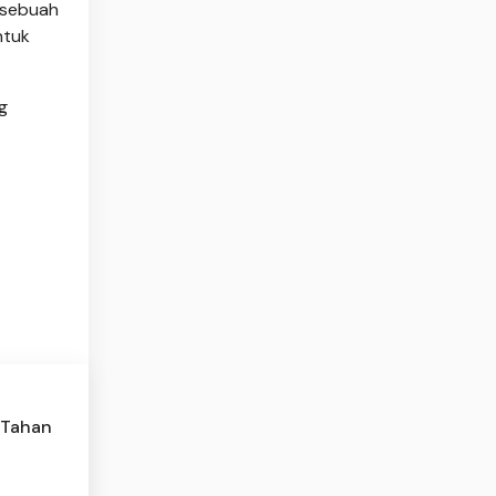
 sebuah
ntuk
g
 Tahan