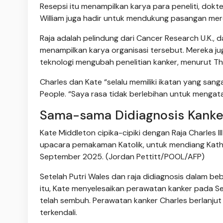
Resepsi itu menampilkan karya para peneliti, dokt
William juga hadir untuk mendukung pasangan mer
Raja adalah pelindung dari Cancer Research U.K., da
menampilkan karya organisasi tersebut. Mereka ju
teknologi mengubah penelitian kanker, menurut The
Charles dan Kate “selalu memiliki ikatan yang sanga
People. “Saya rasa tidak berlebihan untuk mengata
Sama-sama Didiagnosis Kanke
Kate Middleton cipika-cipiki dengan Raja Charles 
upacara pemakaman Katolik, untuk mendiang Katha
September 2025. (Jordan Pettitt/POOL/AFP)
Setelah Putri Wales dan raja didiagnosis dalam b
itu, Kate menyelesaikan perawatan kanker pada
telah sembuh. Perawatan kanker Charles berlanjut 
terkendali.