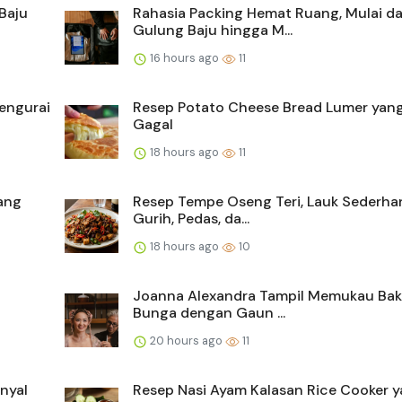
Baju
Rahasia Packing Hemat Ruang, Mulai da
Gulung Baju hingga M...
16 hours ago
11
Mengurai
Resep Potato Cheese Bread Lumer yang
Gagal
18 hours ago
11
ang
Resep Tempe Oseng Teri, Lauk Sederha
Gurih, Pedas, da...
18 hours ago
10
Joanna Alexandra Tampil Memukau Ba
Bunga dengan Gaun ...
20 hours ago
11
nyal
Resep Nasi Ayam Kalasan Rice Cooker 