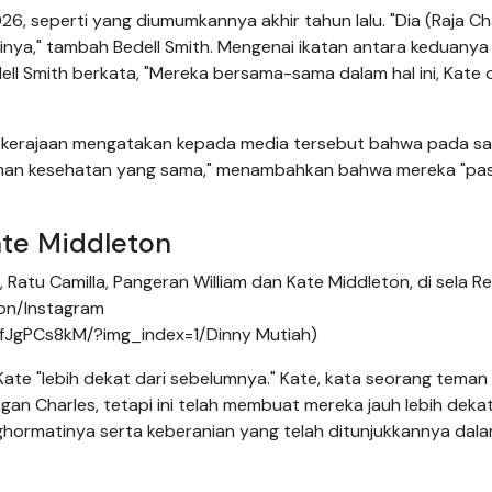
, seperti yang diumumkannya akhir tahun lalu. "Dia (Raja Ch
inya," tambah Bedell Smith. Mengenai ikatan antara keduanya
ell Smith berkata, "Mereka bersama-sama dalam hal ini, Kate 
er kerajaan mengatakan kepada media tersebut bahwa pada sa
aman kesehatan yang sama," menambahkan bahwa mereka "pas
ate Middleton
II, Ratu Camilla, Pangeran William dan Kate Middleton, di sela R
son/Instagram
0fJgPCs8kM/?img_index=1/Dinny Mutiah)
te "lebih dekat dari sebelumnya." Kate, kata seorang teman
gan Charles, tetapi ini telah membuat mereka jauh lebih dekat
hormatinya serta keberanian yang telah ditunjukkannya dal