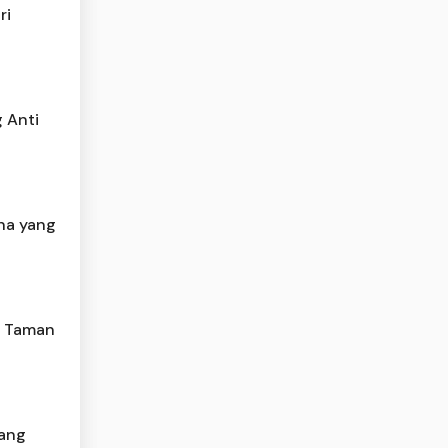
ri
 Anti
na yang
k Taman
yang