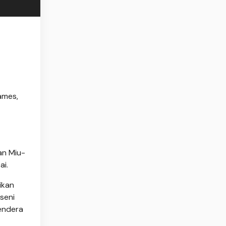
ames,
an Miu-
ai.
ikan
seni
endera