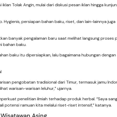
iklan Tolak Angin, mulai dari diskusi pesan iklan hingga kunju
 Hygienis, persiapan bahan baku, riset, dan lain-lainnya juga
tkan banyak pengalaman baru saat melihat langsung proses 
i bahan baku.
bahan baku itu dipersiapkan, lalu bagaimana hubungan dengan
l
 warisan pengobatan tradisional dari Timur, termasuk jamu Indo
ihat warisan-warisan leluhur,” ujarnya.
perkuat penelitian ilmiah terhadap produk herbal. “Saya san
 potensi ramuan kita melalui riset-riset intensif,” katanya.
l Wisatawan Asing