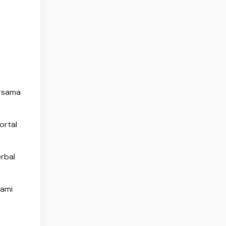
ersama
ortal
rbal
kami