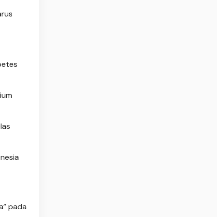
arus
betes
rium
las
onesia
ia” pada