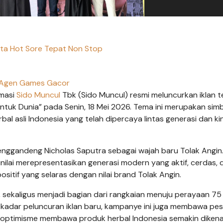
rta Hot Sore Tepat Non Stop
Agen Games Gacor
rmasi
Sido Muncul
Tbk (Sido Muncul) resmi meluncurkan iklan t
ntuk Dunia” pada Senin, 18 Mei 2026. Tema ini merupakan sim
al asli Indonesia yang telah dipercaya lintas generasi dan kin
 menggandeng Nicholas Saputra sebagai wajah baru Tolak Angin
inilai merepresentasikan generasi modern yang aktif, cerdas, 
ositif yang selaras dengan nilai brand Tolak Angin.
i, sekaligus menjadi bagian dari rangkaian menuju perayaan 75
adar peluncuran iklan baru, kampanye ini juga membawa pe
gga optimisme membawa produk herbal Indonesia semakin dikenal