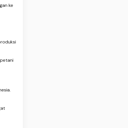
ngan ke
produksi
 petani
nesia.
gat