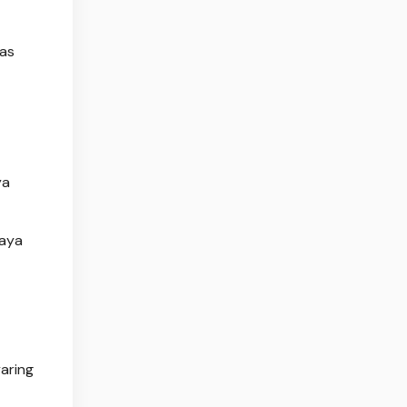
tas
ya
saya
yaring