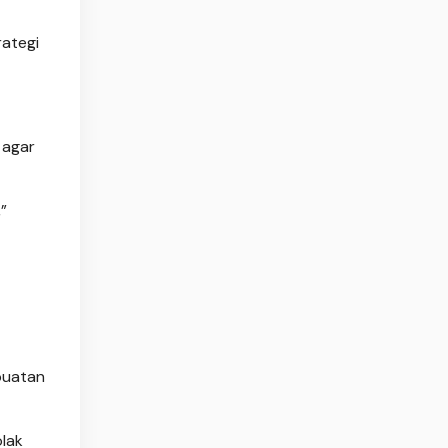
rategi
 agar
”
buatan
olak