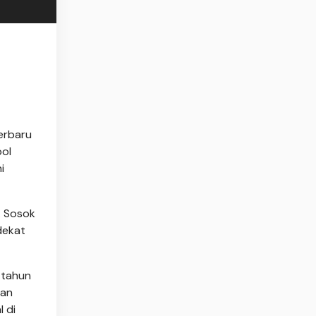
erbaru
bol
i
. Sosok
dekat
 tahun
san
 di