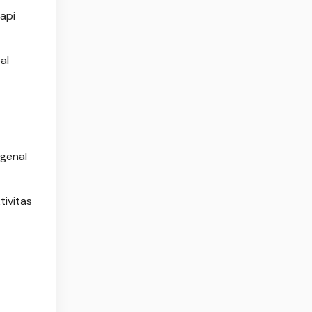
api
al
ngenal
tivitas