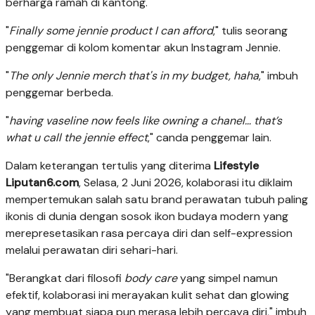
berharga ramah di kantong.
"
Finally some jennie product I can afford
," tulis seorang
penggemar di kolom komentar akun Instagram Jennie.
"
The only Jennie merch that's in my budget, haha
," imbuh
penggemar berbeda.
"
having vaseline now feels like owning a chanel… that’s
what u call the jennie effect
," canda penggemar lain.
Dalam keterangan tertulis yang diterima
Lifestyle
Liputan6.com
, Selasa, 2 Juni 2026, kolaborasi itu diklaim
mempertemukan salah satu brand perawatan tubuh paling
ikonis di dunia dengan sosok ikon budaya modern yang
merepresetasikan rasa percaya diri dan self-expression
melalui perawatan diri sehari-hari.
"Berangkat dari filosofi
body care
yang simpel namun
efektif, kolaborasi ini merayakan kulit sehat dan glowing
yang membuat siapa pun merasa lebih percaya diri," imbuh