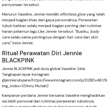
pernyataan tersebut.
Menurut Vaseline, Jennie memiliki
effortless glow
yang telah
menjadi bagian khas dari gaya personalnya. Perawatan
tubuh bahkan selalu menjadi bagian penting dari rutinitas
harian pelantun lagu Like Jennie tersebut. "Buatku,
body
care
selalu sama pentingnya dengan
hair care
dan
skin
care
," kata Jennie.
Ritual Perawatan Diri Jennie
BLACKPINK
Jennie BLACKPINK jadi duta global Vaseline. (dok.
Tangkapan layar Instagram
@jennierubyjane/https://www.instagram.com/p/DZBDv4lEt5
img_index=1/Dinny Mutiah)
Kampanye perdana Jennie bersama Vaseline menghadirkan
sisi lebih personal dari rutinitas perawatan tubuhnya,
sekaligus memperlihatkan ritual dan konsistensi di balik