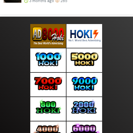
3 months ago
285