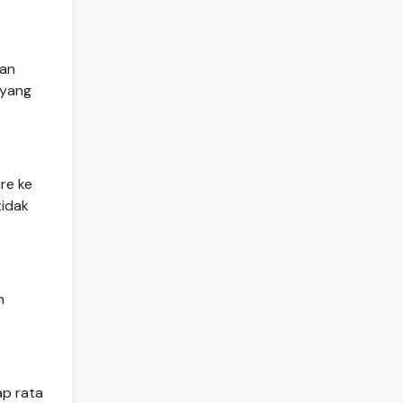
dan
 yang
re ke
tidak
n
ap rata