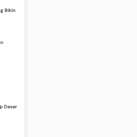
ng Bikin
an
p Dasar