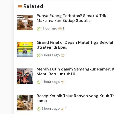
Related
Punya Ruang Terbatas? Simak 4 Trik
Maksimalkan Setiap Sudut ...
1 hour ago
1
Grand Final di Depan Mata! Tiga Sekola
Strategi di Epis...
2 hours ago
1
Merah Putih dalam Semangkuk Ramen, K
Menu Baru untuk HU...
2 hours ago
1
Resep Keripik Telur Renyah yang Kriuk 
Lama
3 hours ago
1