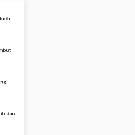
Gurih
embut
angi
rih dan