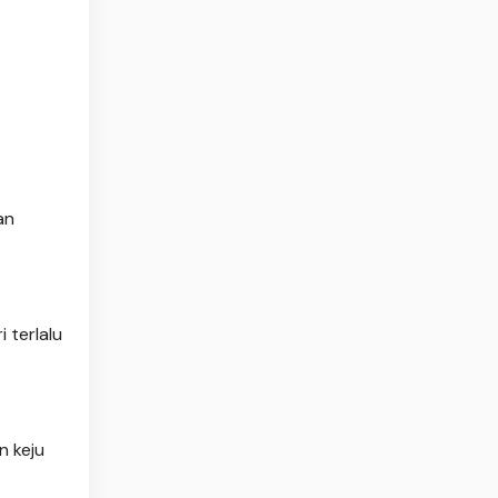
an
 terlalu
n keju