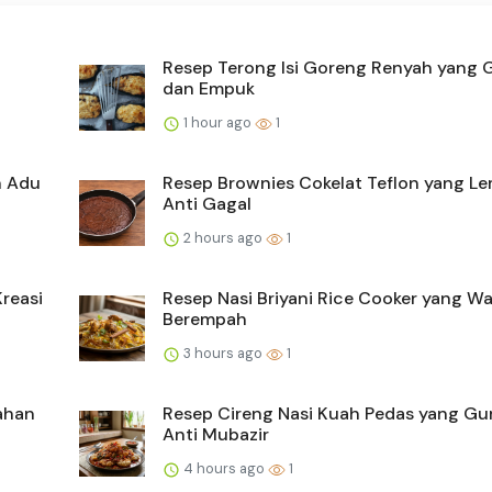
Resep Terong Isi Goreng Renyah yang 
dan Empuk
1 hour ago
1
h Adu
Resep Brownies Cokelat Teflon yang L
Anti Gagal
2 hours ago
1
reasi
Resep Nasi Briyani Rice Cooker yang W
Berempah
3 hours ago
1
Tahan
Resep Cireng Nasi Kuah Pedas yang Gu
Anti Mubazir
4 hours ago
1