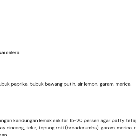
ai selera
uk paprika, bubuk bawang putih, air lemon, garam, merica.
engan kandungan lemak sekitar 15-20 persen agar patty tetap
 cincang, telur, tepung roti (breadcrumbs), garam, merica, 
kan.