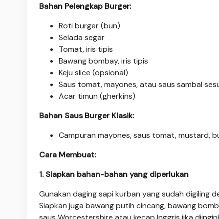
Bahan Pelengkap Burger:
Roti burger (bun)
Selada segar
Tomat, iris tipis
Bawang bombay, iris tipis
Keju slice (opsional)
Saus tomat, mayones, atau saus sambal sesu
Acar timun (gherkins)
Bahan Saus Burger Klasik:
Campuran mayones, saus tomat, mustard, bub
Cara Membuat:
1. Siapkan bahan-bahan yang diperlukan
Gunakan daging sapi kurban yang sudah digiling d
Siapkan juga bawang putih cincang, bawang bombay
saus Worcestershire atau kecap Inggris jika diingin