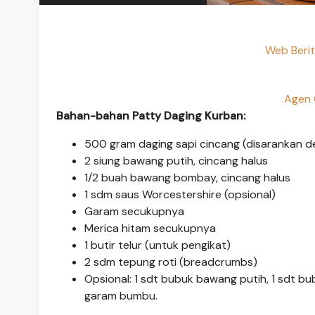
Web Berit
Agen 
Bahan-bahan Patty Daging Kurban:
500 gram daging sapi cincang (disarankan 
2 siung bawang putih, cincang halus
1/2 buah bawang bombay, cincang halus
1 sdm saus Worcestershire (opsional)
Garam secukupnya
Merica hitam secukupnya
1 butir telur (untuk pengikat)
2 sdm tepung roti (breadcrumbs)
Opsional: 1 sdt bubuk bawang putih, 1 sdt b
garam bumbu.