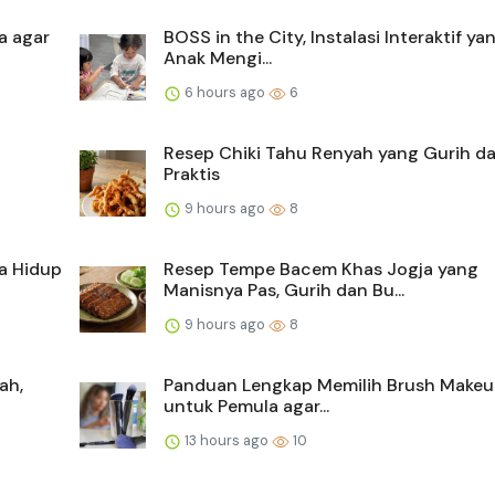
a agar
BOSS in the City, Instalasi Interaktif ya
Anak Mengi...
6 hours ago
6
Resep Chiki Tahu Renyah yang Gurih d
Praktis
9 hours ago
8
a Hidup
Resep Tempe Bacem Khas Jogja yang
Manisnya Pas, Gurih dan Bu...
9 hours ago
8
ah,
Panduan Lengkap Memilih Brush Makeu
untuk Pemula agar...
13 hours ago
10