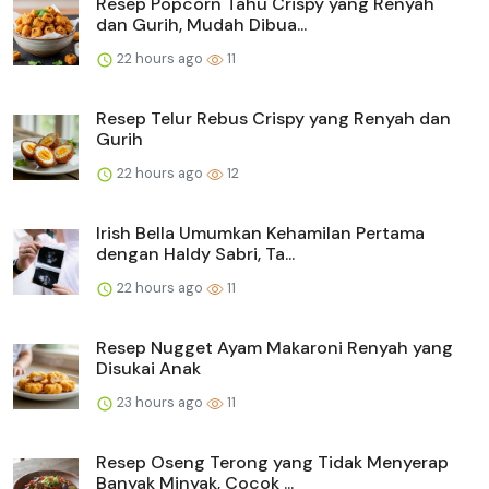
Resep Popcorn Tahu Crispy yang Renyah
dan Gurih, Mudah Dibua...
22 hours ago
11
Resep Telur Rebus Crispy yang Renyah dan
Gurih
22 hours ago
12
Irish Bella Umumkan Kehamilan Pertama
dengan Haldy Sabri, Ta...
22 hours ago
11
Resep Nugget Ayam Makaroni Renyah yang
Disukai Anak
23 hours ago
11
Resep Oseng Terong yang Tidak Menyerap
Banyak Minyak, Cocok ...