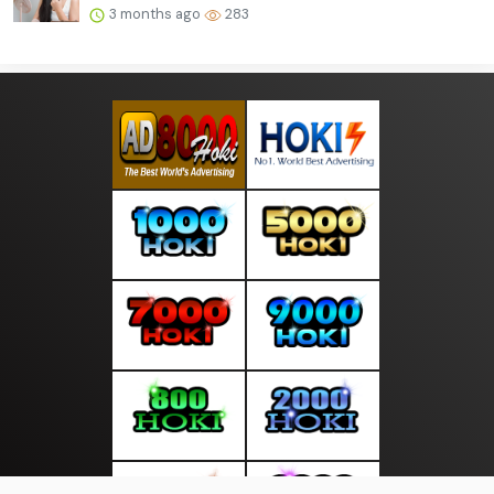
3 months ago
283