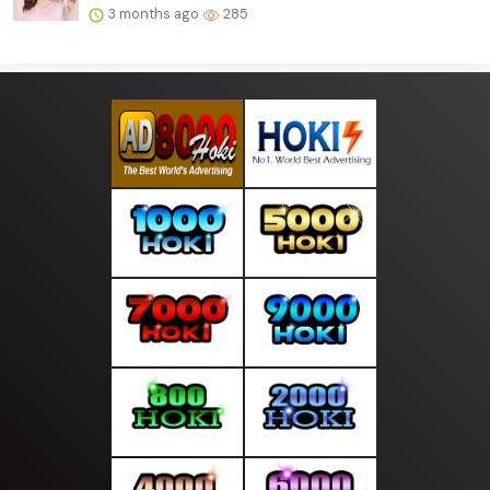
3 months ago
285