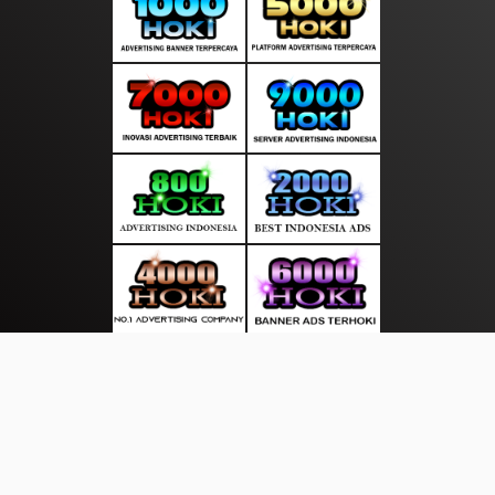
About Us
·
Contact Us
·
Terms & Conditions
·
© http://duniakita.info 2026. All rights are reserved