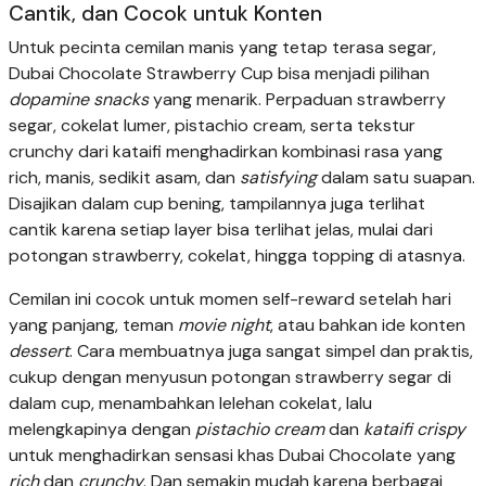
Cantik, dan Cocok untuk Konten
Untuk pecinta cemilan manis yang tetap terasa segar,
Dubai Chocolate Strawberry Cup bisa menjadi pilihan
dopamine snacks
yang menarik. Perpaduan strawberry
segar, cokelat lumer, pistachio cream, serta tekstur
crunchy dari kataifi menghadirkan kombinasi rasa yang
rich, manis, sedikit asam, dan
satisfying
dalam satu suapan.
Disajikan dalam cup bening, tampilannya juga terlihat
cantik karena setiap layer bisa terlihat jelas, mulai dari
potongan strawberry, cokelat, hingga topping di atasnya.
Cemilan ini cocok untuk momen self-reward setelah hari
yang panjang, teman
movie night
, atau bahkan ide konten
dessert
. Cara membuatnya juga sangat simpel dan praktis,
cukup dengan menyusun potongan strawberry segar di
dalam cup, menambahkan lelehan cokelat, lalu
melengkapinya dengan
pistachio cream
dan
kataifi crispy
untuk menghadirkan sensasi khas Dubai Chocolate yang
rich
dan
crunchy
. Dan semakin mudah karena berbagai