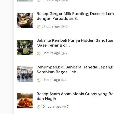
Resep Ginger Milk Pudding, Dessert Le
dengan Perpaduan S...
6 hours ago
6
Jakarta Kembali Punya Hidden Sanctuary
Oase Tenang di ...
8 hours ago
7
Penumpang di Bandara Haneda Jepang 
Serahkan Bagasi Leb...
9 hours ago
7
Resep Ayam Asam Manis Crispy yang R
dan Nagih
10 hours ago
7