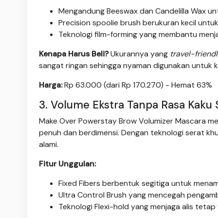
Mengandung Beeswax dan Candelilla Wax unt
Precision spoolie brush berukuran kecil untuk
Teknologi film-forming yang membantu menj
Kenapa Harus Beli?
Ukurannya yang
travel-friend
sangat ringan sehingga nyaman digunakan untuk ke
Harga:
Rp 63.000 (dari Rp 170.270) - Hemat 63%
3. Volume Ekstra Tanpa Rasa Kaku 
Make Over Powerstay Brow Volumizer Mascara men
penuh dan berdimensi. Dengan teknologi serat khu
alami.
Fitur Unggulan:
Fixed Fibers berbentuk segitiga untuk menam
Ultra Control Brush yang mencegah pengambil
Teknologi Flexi-hold yang menjaga alis tetap 