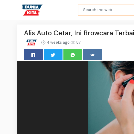
Alis Auto Cetar, Ini Browcara Terb
4 weeks ago
87