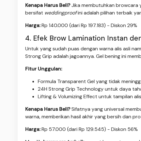
Kenapa Harus Beli?
Jika membutuhkan browcara ya
bersifat
weddingproof
ini adalah pilihan terbaik 
Harga:
Rp 140.000 (dari Rp 197.183) - Diskon 29%
4. Efek Brow Lamination Instan de
Untuk yang sudah puas dengan warna alis asli nam
Strong Grip adalah jagoannya. Gel bening ini membe
Fitur Unggulan:
Formula Transparent Gel yang tidak meningga
24H Strong Grip Technology untuk daya taha
Lifting & Volumizing Effect untuk tampilan ali
Kenapa Harus Beli?
Sifatnya yang universal membu
warna, memberikan hasil akhir yang bersih dan pro
Harga:
Rp 57.000 (dari Rp 129.545) - Diskon 56%