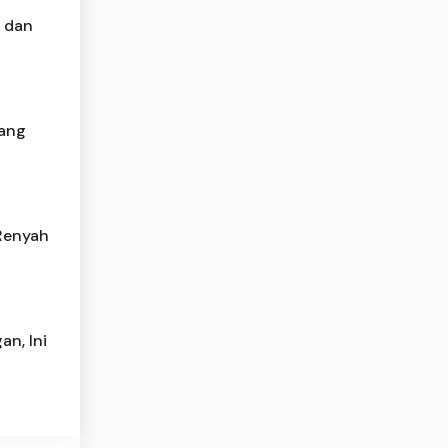
, dan
yang
Renyah
n, Ini