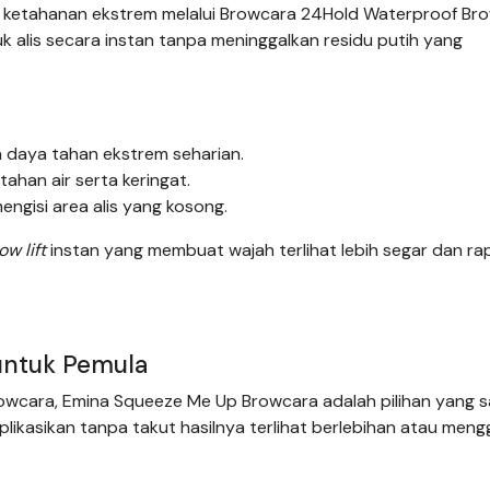
 ketahanan ekstrem melalui Browcara 24Hold Waterproof Bro
k alis secara instan tanpa meninggalkan residu putih yang
 daya tahan ekstrem seharian.
han air serta keringat.
engisi area alis yang kosong.
ow lift
instan yang membuat wajah terlihat lebih segar dan ra
l untuk Pemula
wcara, Emina Squeeze Me Up Browcara adalah pilihan yang 
likasikan tanpa takut hasilnya terlihat berlebihan atau meng