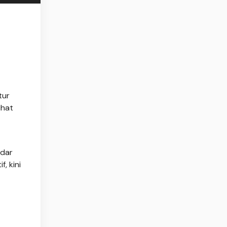
tur
ihat
dar
, kini