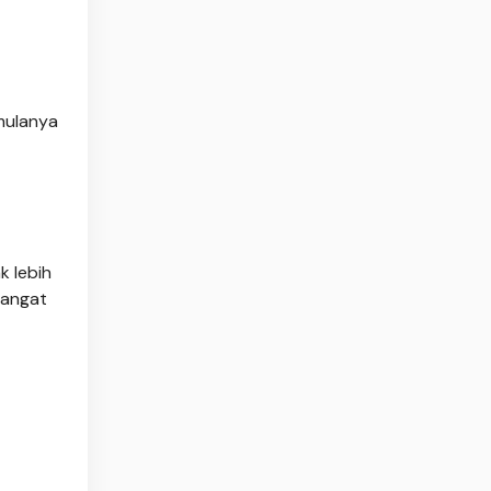
mulanya
 lebih
sangat