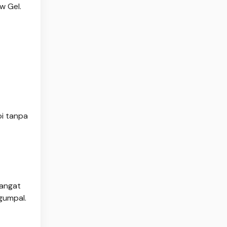
w Gel.
pi tanpa
sangat
gumpal.