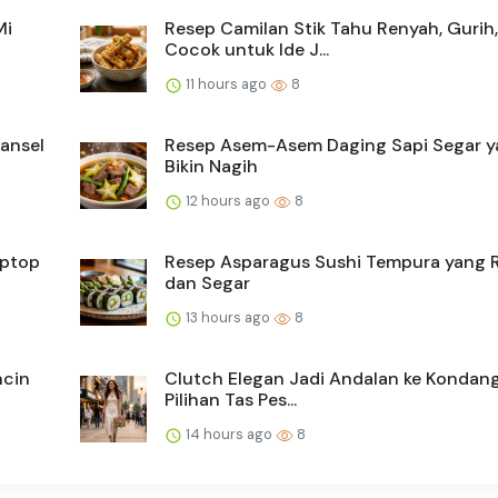
Mi
Resep Camilan Stik Tahu Renyah, Gurih
Cocok untuk Ide J...
11 hours ago
8
Ransel
Resep Asem-Asem Daging Sapi Segar 
Bikin Nagih
12 hours ago
8
aptop
Resep Asparagus Sushi Tempura yang 
dan Segar
13 hours ago
8
ncin
Clutch Elegan Jadi Andalan ke Kondanga
Pilihan Tas Pes...
14 hours ago
8