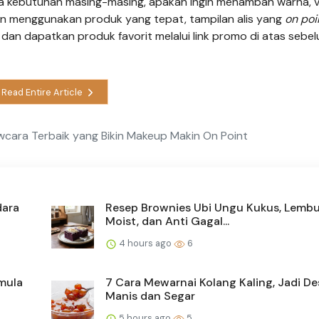
 kebutuhan masing-masing, apakah ingin menambah warna, v
an menggunakan produk yang tepat, tampilan alis yang
on poi
n dan dapatkan produk favorit melalui link promo di atas sebe
Read Entire Article
rowcara Terbaik yang Bikin Makeup Makin On Point
dara
Resep Brownies Ubi Ungu Kukus, Lembu
Moist, dan Anti Gagal...
4 hours ago
6
mula
7 Cara Mewarnai Kolang Kaling, Jadi De
Manis dan Segar
5 hours ago
5