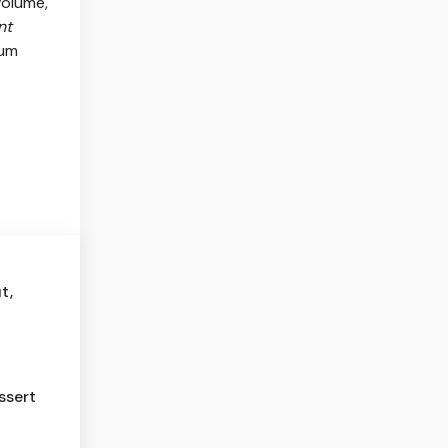
olume,
nt
lum
t,
ssert