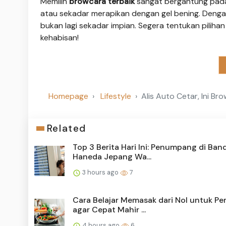
Memilih
browcara terbaik
sangat bergantung pada
atau sekadar merapikan dengan gel bening. Deng
bukan lagi sekadar impian. Segera tentukan piliha
kehabisan!
Homepage
Lifestyle
Alis Auto Cetar, Ini B
Related
Top 3 Berita Hari Ini: Penumpang di Ban
Haneda Jepang Wa...
3 hours ago
7
Cara Belajar Memasak dari Nol untuk Pe
agar Cepat Mahir ...
4 hours ago
6