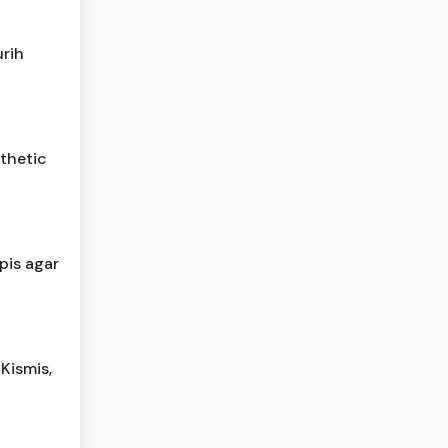
rih
thetic
pis agar
Kismis,