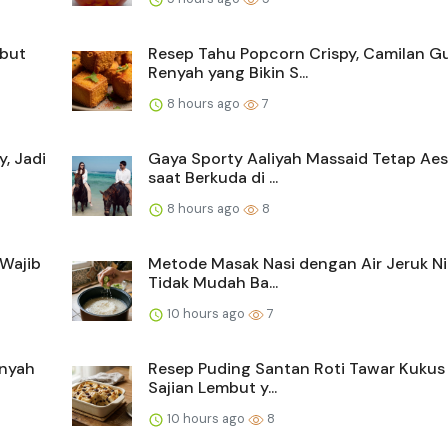
mbut
Resep Tahu Popcorn Crispy, Camilan Gu
Renyah yang Bikin S...
8 hours ago
7
, Jadi
Gaya Sporty Aaliyah Massaid Tetap Aes
saat Berkuda di ...
8 hours ago
8
Wajib
Metode Masak Nasi dengan Air Jeruk Ni
Tidak Mudah Ba...
10 hours ago
7
enyah
Resep Puding Santan Roti Tawar Kukus 
Sajian Lembut y...
10 hours ago
8