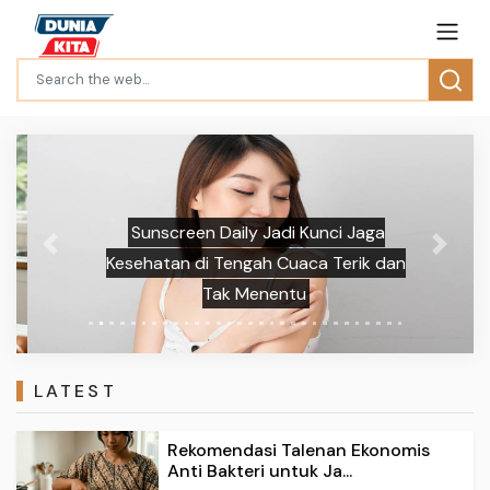
Sunscreen Daily Jadi Kunci Jaga
Previous
Next
Kesehatan di Tengah Cuaca Terik dan
Tak Menentu
LATEST
Rekomendasi Talenan Ekonomis
Anti Bakteri untuk Ja...