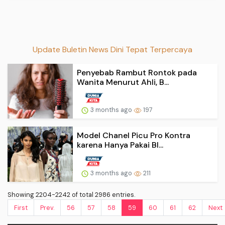
Update Buletin News Dini Tepat Terpercaya
Penyebab Rambut Rontok pada
Wanita Menurut Ahli, B...
3 months ago
197
Model Chanel Picu Pro Kontra
karena Hanya Pakai Bl...
3 months ago
211
Showing 2204-2242 of total 2986 entries.
First
Prev.
56
57
58
59
60
61
62
Next