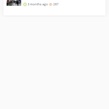
3 months ago
287