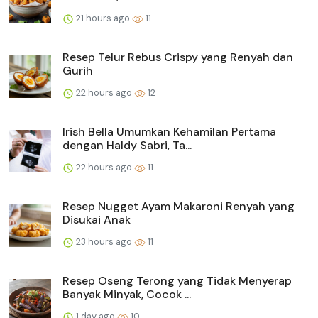
21 hours ago
11
Resep Telur Rebus Crispy yang Renyah dan
Gurih
22 hours ago
12
Irish Bella Umumkan Kehamilan Pertama
dengan Haldy Sabri, Ta...
22 hours ago
11
Resep Nugget Ayam Makaroni Renyah yang
Disukai Anak
23 hours ago
11
Resep Oseng Terong yang Tidak Menyerap
Banyak Minyak, Cocok ...
1 day ago
10