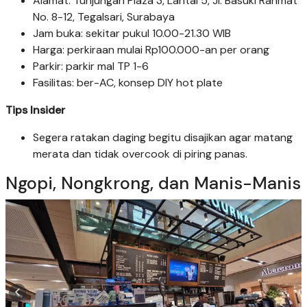
Alamat: Tunjungan Plaza 3, Lantai 5, Jl. Basuki Rahmat
No. 8-12, Tegalsari, Surabaya
Jam buka: sekitar pukul 10.00-21.30 WIB
Harga: perkiraan mulai Rp100.000-an per orang
Parkir: parkir mal TP 1-6
Fasilitas: ber-AC, konsep DIY hot plate
Tips Insider
Segera ratakan daging begitu disajikan agar matang
merata dan tidak overcook di piring panas.
Ngopi, Nongkrong, dan Manis-Manis