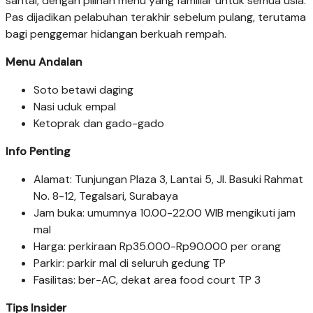
santai, dengan pilihan menu yang familiar untuk semua usia.
Pas dijadikan pelabuhan terakhir sebelum pulang, terutama
bagi penggemar hidangan berkuah rempah.
Menu Andalan
Soto betawi daging
Nasi uduk empal
Ketoprak dan gado-gado
Info Penting
Alamat: Tunjungan Plaza 3, Lantai 5, Jl. Basuki Rahmat
No. 8-12, Tegalsari, Surabaya
Jam buka: umumnya 10.00-22.00 WIB mengikuti jam
mal
Harga: perkiraan Rp35.000-Rp90.000 per orang
Parkir: parkir mal di seluruh gedung TP
Fasilitas: ber-AC, dekat area food court TP 3
Tips Insider