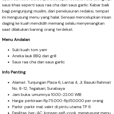
saus khas seperti saus raa cha dan saus garlic. Kabar baik
bagi pengunjung muslim, dari penelusuran redaksi, tempat
ini mengusung menu yang halal. Sensasi mencelupkan irisan
daging ke kuah mendidih memang selalu menyenangkan
saat dilakukan bareng orang terdekat.
Menu Andalan
Suki kuah tom yam
Aneka lauk BBQ dan grill
Saus raa cha dan saus garlic
Info Penting
Alamat: Tunjungan Plaza 6, Lantai 4, Jl. Basuki Rahmat
No. 8-12, Tegalsari, Surabaya
Jam buka: umumnya 10.00-22.00 WIB
Harga: perkiraan Rp75.000-Rp150.000 per orang
Parkir: parkir mal; valet di pintu utama TP 6
Fasilitas: ber-AC, konsep self-cook, mengusung menu