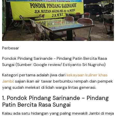
Perbesar
Pondok Pindang Sarinande - Pindang Patin Bercita Rasa
Sungai (Sumber: Google review/ Estiyanto Sri Nugroho)
Kategori pertama adalah jiwa dari
kekayaan kuliner khas
Jambi
: sajian ikan air tawar berbumbu rempah dan pempek
yang sudah melekat di lidah warga lintas generasi.
1. Pondok Pindang Sarinande - Pindang
Patin Bercita Rasa Sungai
Kalau ada satu hidangan yang paling mewakili Jambi di meja