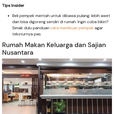
Tips Insider
Beli pempek mentah untuk dibawa pulang; lebih awet
dan bisa digoreng sendiri di rumah. Ingin coba bikin?
Simak dulu panduan
cara membuat pempek
agar
teksturnya pas.
Rumah Makan Keluarga dan Sajian
Nusantara