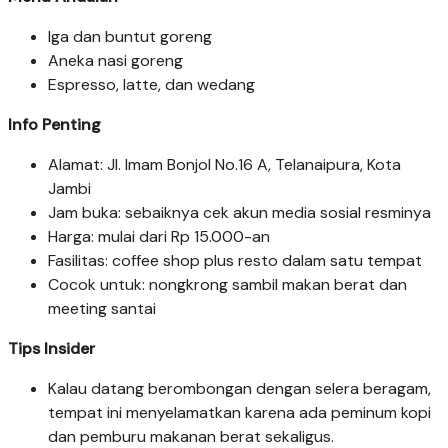
Iga dan buntut goreng
Aneka nasi goreng
Espresso, latte, dan wedang
Info Penting
Alamat: Jl. Imam Bonjol No.16 A, Telanaipura, Kota
Jambi
Jam buka: sebaiknya cek akun media sosial resminya
Harga: mulai dari Rp 15.000-an
Fasilitas: coffee shop plus resto dalam satu tempat
Cocok untuk: nongkrong sambil makan berat dan
meeting santai
Tips Insider
Kalau datang berombongan dengan selera beragam,
tempat ini menyelamatkan karena ada peminum kopi
dan pemburu makanan berat sekaligus.