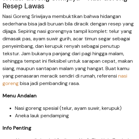
Resep Lawas
Nasi Goreng Sriwijaya membuktikan bahwa hidangan
sederhana bisa jadi buruan bila diracik dengan resep yang
dijaga. Sepiring nasi gorengnya tampil komplet: telur yang
dimasak pas, ayam suwir gurih, acar timun segar sebagai
penyeimbang, dan kerupuk renyah sebagai penutup
tekstur. Jam bukanya panjang dari pagi hingga malam,
sehingga tempat ini fleksibel untuk sarapan cepat, makan
siang, maupun santapan malam yang hangat. Buat kamu
yang penasaran meracik sendiri di rumah, referensi
nasi
goreng
bisa jadi pembanding rasa.
Menu Andalan
Nasi goreng spesial (telur, ayam suwir, kerupuk)
Aneka lauk pendamping
Info Penting