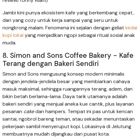
review/Tonny Alam)
Jambi kini punya ekosistem kafe yang berkembang cepat,
dari yang cozy untuk kerja sampai yang seru untuk
nongkrong malam. Fenomena ini sejalan dengan geliat
kedai
kopi lokal
yang menjadikan ngopi sebagai ritual sosial anak
muda.
8. Simon and Sons Coffee Bakery - Kafe
Terang dengan Bakeri Sendiri
Simon and Sons mengusung konsep modern minimalis
dengan jendela-jendela besar yang membiarkan cahaya
masuk maksimal, sehingga ruangannya terang, adem, dan
bikin betah berlama-lama. Daya tarik utamanya adalah
bakeri sendiri yang menjual aneka kue cantik, plus layanan
pesanan
cake
dan hampers. Tempat ini pas untuk kencan
santai, ngobrol bareng teman, atau sekadar menuntaskan
pekerjaan sambil menyeruput kopi. Lokasinya di Jelutung
membuatnya mudah dijangkau dari pusat kota.