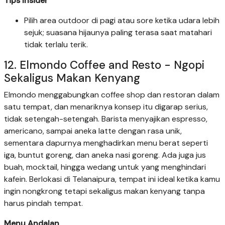
Tips Insider
Pilih area outdoor di pagi atau sore ketika udara lebih
sejuk; suasana hijaunya paling terasa saat matahari
tidak terlalu terik.
12. Elmondo Coffee and Resto - Ngopi
Sekaligus Makan Kenyang
Elmondo menggabungkan coffee shop dan restoran dalam
satu tempat, dan menariknya konsep itu digarap serius,
tidak setengah-setengah. Barista menyajikan espresso,
americano, sampai aneka latte dengan rasa unik,
sementara dapurnya menghadirkan menu berat seperti
iga, buntut goreng, dan aneka nasi goreng. Ada juga jus
buah, mocktail, hingga wedang untuk yang menghindari
kafein. Berlokasi di Telanaipura, tempat ini ideal ketika kamu
ingin nongkrong tetapi sekaligus makan kenyang tanpa
harus pindah tempat.
Menu Andalan