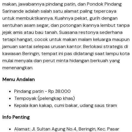
makan, jawabannya pindang patin, dan Pondok Pindang
Sarinande adalah salah satu alamat paling tepercaya
untuk membuktikannya. Kuahnya pekat, gurih dengan
sentuhan asam segar, dan potongan ikannya lembut tanpa
jejak amis atau bau tanah. Suasana restonya sederhana
tetapi hangat, cocok untuk makan malam keluarga maupun
jamuan santai selepas urusan kantor. Berlokasi strategis di
kawasan Beringin, tempat ini pas didatangi saat lampu kota
mulai menyala dan perut minta hidangan berkuah yang
menenangkan.
Menu Andalan
Pindang patin - Rp 38.000
Tempoyak (pelengkap khas)
Kepala ikan kakap, cumi bakar, udang saus tiram
Info Penting
Alamat: Jl. Sultan Agung No.4, Beringin, Kec. Pasar