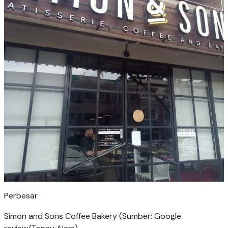
Perbesar
Simon and Sons Coffee Bakery (Sumber: Google