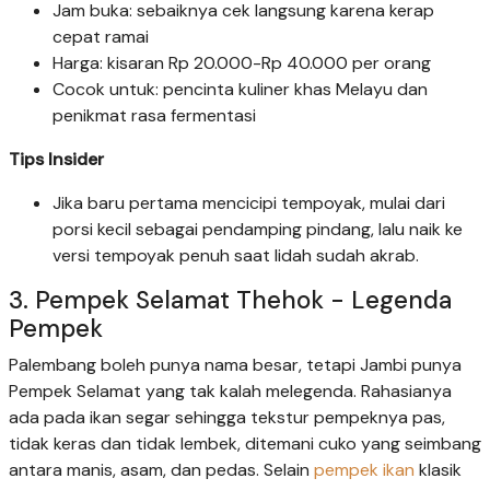
Jam buka: sebaiknya cek langsung karena kerap
cepat ramai
Harga: kisaran Rp 20.000-Rp 40.000 per orang
Cocok untuk: pencinta kuliner khas Melayu dan
penikmat rasa fermentasi
Tips Insider
Jika baru pertama mencicipi tempoyak, mulai dari
porsi kecil sebagai pendamping pindang, lalu naik ke
versi tempoyak penuh saat lidah sudah akrab.
3. Pempek Selamat Thehok - Legenda
Pempek
Palembang boleh punya nama besar, tetapi Jambi punya
Pempek Selamat yang tak kalah melegenda. Rahasianya
ada pada ikan segar sehingga tekstur pempeknya pas,
tidak keras dan tidak lembek, ditemani cuko yang seimbang
antara manis, asam, dan pedas. Selain
pempek ikan
klasik