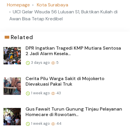
Homepage
Kota Surabaya
UICI Gelar Wisuda 56 Lulusan S1, Buktikan Kuliah di
Awan Bisa Tetap Kredibel
Related
DPR Ingatkan Tragedi KMP Mutiara Sentosa
2 Jadi Alarm Kesela...
3 days ago
5
Cerita Pilu Warga Sakit di Mojokerto
Dievakuasi Pakai Truk
1 week ago
43
Gus Fawait Turun Gunung Tinjau Pelayanan
Homecare di Rowotam...
1 week ago
44