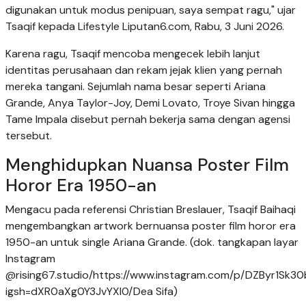
digunakan untuk modus penipuan, saya sempat ragu," ujar
Tsaqif kepada Lifestyle Liputan6.com, Rabu, 3 Juni 2026.
Karena ragu, Tsaqif mencoba mengecek lebih lanjut
identitas perusahaan dan rekam jejak klien yang pernah
mereka tangani. Sejumlah nama besar seperti Ariana
Grande, Anya Taylor-Joy, Demi Lovato, Troye Sivan hingga
Tame Impala disebut pernah bekerja sama dengan agensi
tersebut.
Menghidupkan Nuansa Poster Film
Horor Era 1950-an
Mengacu pada referensi Christian Breslauer, Tsaqif Baihaqi
mengembangkan artwork bernuansa poster film horor era
1950-an untuk single Ariana Grande. (dok. tangkapan layar
Instagram
@rising67.studio/https://www.instagram.com/p/DZByr1Sk30
igsh=dXR0aXg0Y3JvYXI0/Dea Sifa)