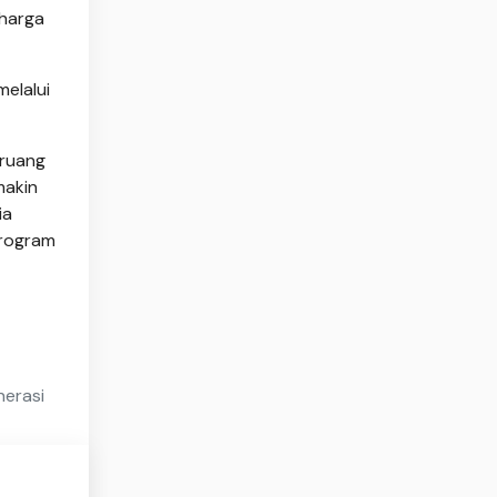
 harga
melalui
 ruang
makin
ia
Program
nerasi