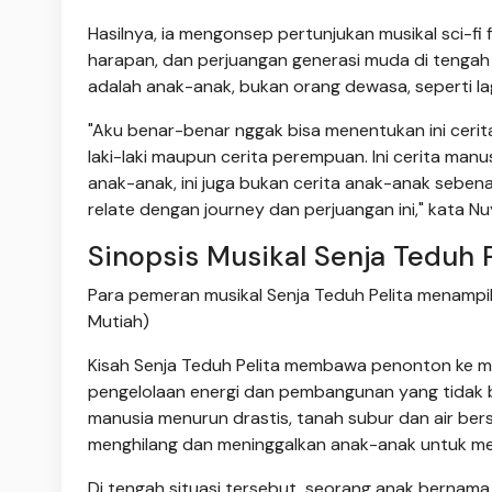
Hasilnya, ia mengonsep pertunjukan musikal sci-fi
harapan, dan perjuangan generasi muda di tenga
adalah anak-anak, bukan orang dewasa, seperti lag
"Aku benar-benar nggak bisa menentukan ini cerita 
laki-laki maupun cerita perempuan. Ini cerita man
anak-anak, ini juga bukan cerita anak-anak sebena
relate dengan journey dan perjuangan ini," kata Nu
Sinopsis Musikal Senja Teduh P
Para pemeran musikal Senja Teduh Pelita menampil
Mutiah)
Kisah Senja Teduh Pelita membawa penonton ke ma
pengelolaan energi dan pembangunan yang tidak b
manusia menurun drastis, tanah subur dan air bers
menghilang dan meninggalkan anak-anak untuk me
Di tengah situasi tersebut, seorang anak bernama A