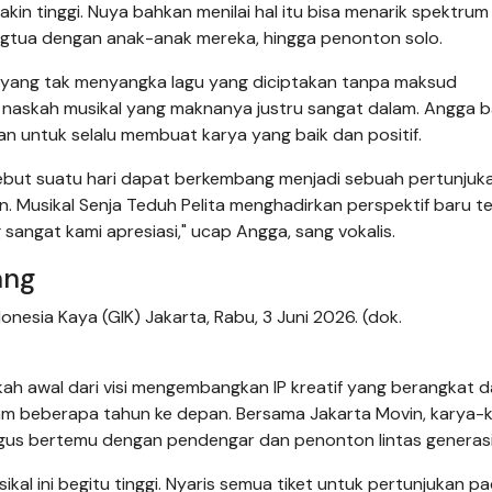
kin tinggi. Nuya bahkan menilai hal itu bisa menarik spektrum
angtua dengan anak-anak mereka, hingga penonton solo.
als yang tak menyangka lagu yang diciptakan tanpa maksud
 naskah musikal yang maknanya justru sangat dalam. Angga 
an untuk selalu membuat karya yang baik dan positif.
ebut suatu hari dapat berkembang menjadi sebuah pertunjuk
n. Musikal Senja Teduh Pelita menghadirkan perspektif baru 
sangat kami apresiasi," ucap Angga, sang vokalis.
ang
onesia Kaya (GIK) Jakarta, Rabu, 3 Juni 2026. (dok.
gkah awal dari visi mengembangkan IP kreatif yang berangkat d
am beberapa tahun ke depan. Bersama Jakarta Movin, karya-ka
gus bertemu dengan pendengar dan penonton lintas generasi
al ini begitu tinggi. Nyaris semua tiket untuk pertunjukan p