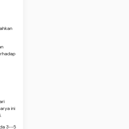
bahkan
an
terhadap
ari
rya ini
.
ada 3--5