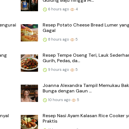
Gulung Baju hingga M...
6 hours ago
4
Mengurai
Resep Potato Cheese Bread Lumer yang
Gagal
8 hours ago
5
ang
Resep Tempe Oseng Teri, Lauk Sederha
Gurih, Pedas, da...
9 hours ago
5
Joanna Alexandra Tampil Memukau Ba
Bunga dengan Gaun ...
10 hours ago
5
nyal
Resep Nasi Ayam Kalasan Rice Cooker 
Praktis