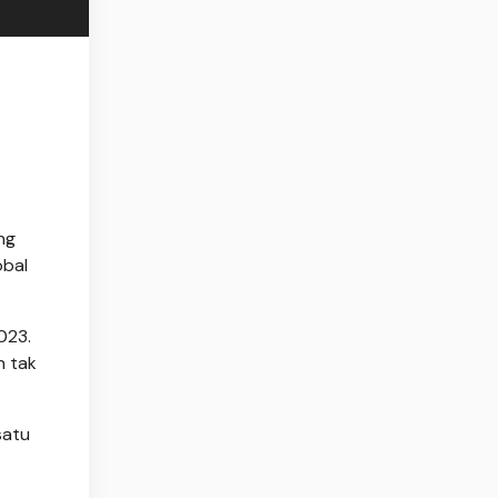
ng
obal
023.
n tak
satu