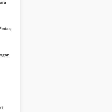
cara
Pedas,
angan
ri