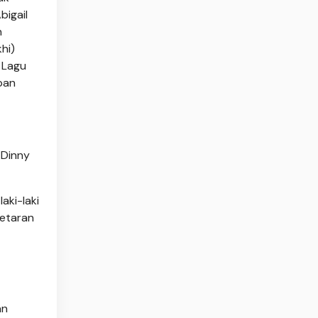
bigail
n
hi)
 Lagu
pan
/Dinny
aki-laki
getaran
an