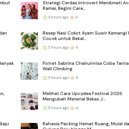
embut
Strategi Cerdas Introvert Menikmati A
Ramai, Begini Cara...
3 hours ago
4
dan
Resep Nasi Cokot Ayam Suwir Kemangi 
Cocok untuk Bekal...
5 hours ago
4
Banyak
Potret Sabrina Chairunnisa Coba Tant
Wall Climbing
5 hours ago
4
n,
Melihat Cara Upcydea Festival 2026
Mengubah Material Bekas J...
5 hours ago
4
Baju
Rahasia Packing Hemat Ruang, Mulai da