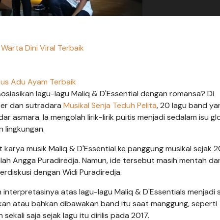
Warta Dini Viral Terbaik
tus Adu Ayam Terbaik
siasikan lagu-lagu Maliq & D'Essential dengan romansa? Di
ser dan sutradara
Musikal Senja Teduh Pelita
, 20 lagu band ya
r asmara. Ia mengolah lirik-lirik puitis menjadi sedalam isu gl
n lingkungan.
arya musik Maliq & D'Essential ke panggung musikal sejak 2
alah Angga Puradiredja. Namun, ide tersebut masih mentah da
rdiskusi dengan Widi Puradiredja.
terpretasinya atas lagu-lagu Maliq & D'Essentials menjadi 
rkan atau bahkan dibawakan band itu saat manggung, seperti
kali saja sejak lagu itu dirilis pada 2017.