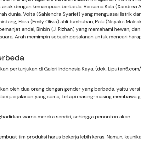
lan anak dengan kemampuan berbeda. Bersama Kala (Xandrea A
arah dunia, Volta (Sahlendra Syarief) yang menguasai listrik da
tang, Hara (Emily Olivia) ahli tumbuhan, Palu (Nayaka Maleak
emanjat andal, Binbin (J. Rizhan) yang memahami hewan, dan
 suara, Arah memimpin sebuah perjalanan untuk mencari hara
erbeda
kan pertunjukan di Galeri Indonesia Kaya. (dok. Liputan6.com
kan oleh dua orang dengan gender yang berbeda, yaitu versi l
alani perjalanan yang sama, tetapi masing-masing membawa 
hadirkan warna mereka sendiri, sehingga penonton akan
mbuat tim produksi harus bekerja lebih keras. Namun, keunik