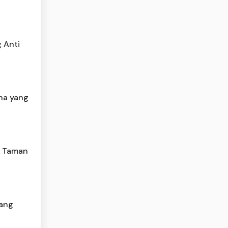
 Anti
na yang
k Taman
yang