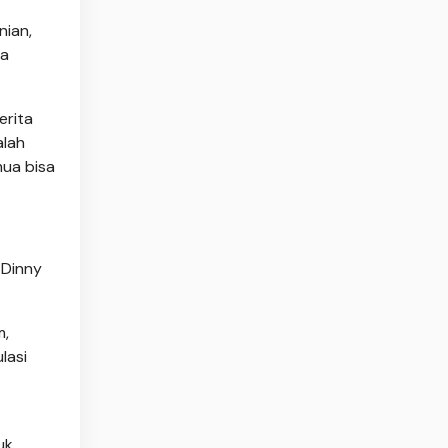
nian,
ya
erita
alah
mua bisa
/Dinny
m,
lasi
uk