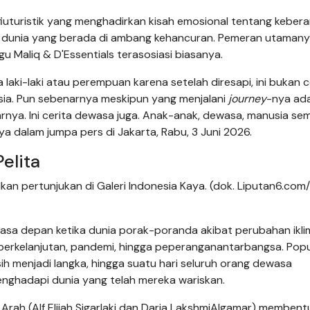
 fiuturistik yang menghadirkan kisah emosional tentang kebera
h dunia yang berada di ambang kehancuran. Pemeran utaman
u Maliq & D'Essentials terasosiasi biasanya.
laki-laki atau perempuan karena setelah diresapi, ini bukan c
usia. Pun sebenarnya meskipun yang menjalani
journey
-nya ad
rnya. Ini cerita dewasa juga. Anak-anak, dewasa, manusia se
ya dalam jumpa pers di Jakarta, Rabu, 3 Juni 2026.
elita
kan pertunjukan di Galeri Indonesia Kaya. (dok. Liputan6.com
sa depan ketika dunia porak-poranda akibat perubahan ikli
erkelanjutan, pandemi, hingga peperanganantarbangsa. Popu
ih menjadi langka, hingga suatu hari seluruh orang dewasa
nghadapi dunia yang telah mereka wariskan.
rah (Alf Elijah Sigarlaki dan ⁠⁠Daria LakshmiAlgamar) membent