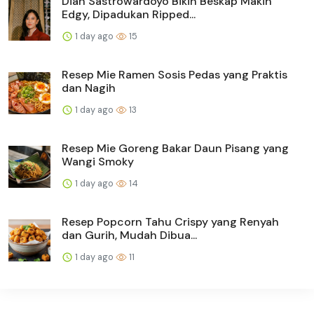
Dian Sastrowardoyo Bikin Beskap Makin
Edgy, Dipadukan Ripped...
1 day ago
15
Resep Mie Ramen Sosis Pedas yang Praktis
dan Nagih
1 day ago
13
Resep Mie Goreng Bakar Daun Pisang yang
Wangi Smoky
1 day ago
14
Resep Popcorn Tahu Crispy yang Renyah
dan Gurih, Mudah Dibua...
1 day ago
11