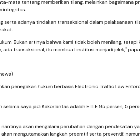
ta-mata tentang memberikan tilang, melainkan bagaimana p
rintegritas.
 serta adanya tindakan transaksional dalam pelaksanaan til
rakat.
um. Bukan artinya bahwa kami tidak boleh menilang, tetapi 
da transaksional, itu membuat institusi menjadi jelek," papar
imewa)
ankan penegakan hukum berbasis Electronic Traffic Law Enfo
 selama saya jadi Kakorlantas adalah ETLE 95 persen, 5 per
s, nantinya akan mengalami perubahan dengan pendekatan ya
s akan mengutamakan langkah preemtif serta preventif, nam