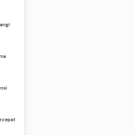
angi
ama
nsi
ercepat