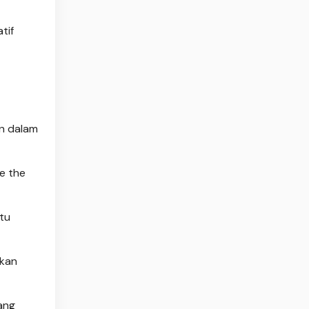
tif
an dalam
e the
itu
nkan
ang