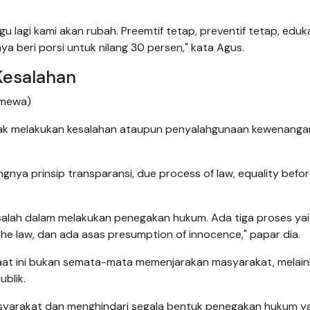
 lagi kami akan rubah. Preemtif tetap, preventif tetap, eduka
a beri porsi untuk nilang 30 persen," kata Agus.
Kesalahan
timewa)
tidak melakukan kesalahan ataupun penyalahgunaan kewenang
ya prinsip transparansi, due process of law, equality befor
eh salah dalam melakukan penegakan hukum. Ada tiga proses ya
the law, dan ada asas presumption of innocence," papar dia.
aat ini bukan semata-mata memenjarakan masyarakat, melai
blik.
 masyarakat dan menghindari segala bentuk penegakan hukum y