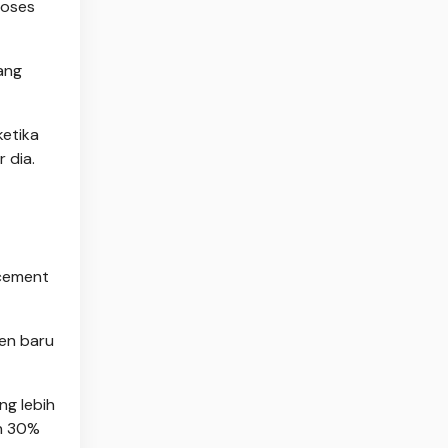
roses
ang
ketika
 dia.
rcement
sen baru
ng lebih
un 30%