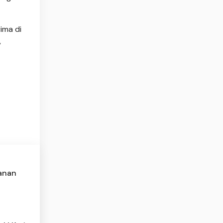
ima di
,
anan