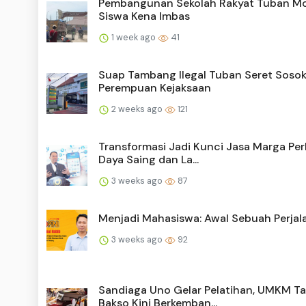
Pembangunan Sekolah Rakyat Tuban Mo
Siswa Kena Imbas
1 week ago
41
Suap Tambang Ilegal Tuban Seret Soso
Perempuan Kejaksaan
2 weeks ago
121
Transformasi Jadi Kunci Jasa Marga Per
Daya Saing dan La...
3 weeks ago
87
Menjadi Mahasiswa: Awal Sebuah Perjal
3 weeks ago
92
Sandiaga Uno Gelar Pelatihan, UMKM T
Bakso Kini Berkemban...