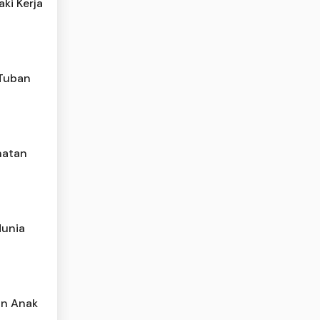
ki Kerja
 Tuban
hatan
dunia
an Anak