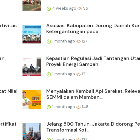
4 weeks ago
95
tivitas
Asosiasi Kabupaten Dorong Daerah Kur
Ketergantungan pada...
1 month ago
127
an
Kepastian Regulasi Jadi Tantangan Ut
Proyek Energi Sampah...
1 month ago
121
t Nilai
Menyalakan Kembali Api Sarekat: Releva
SEMMI dalam Memban...
1 month ago
148
tifikat
Jelang 500 Tahun, Jakarta Didorong P
Transformasi Kot...
1 month ago
133