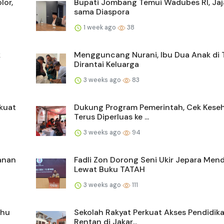
lor,
Bupati Jombang Temui Wadubes RI, Jaja
sama Diaspora
1 week ago
38
k
Mengguncang Nurani, Ibu Dua Anak di
Dirantai Keluarga
3 weeks ago
83
kuat
Dukung Program Pemerintah, Cek Kese
Terus Diperluas ke ...
3 weeks ago
94
anan
Fadli Zon Dorong Seni Ukir Jepara Men
Lewat Buku TATAH
3 weeks ago
111
ahu
Sekolah Rakyat Perkuat Akses Pendidik
Rentan di Jakar...