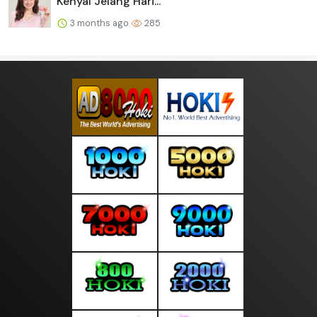
Kenyal Jelang Hari...
3 months ago
285