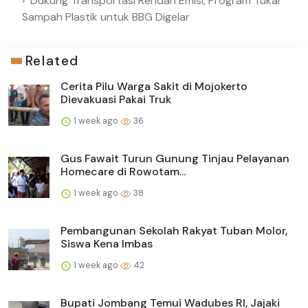
Dukung Transportasi Rendah Emisi, Program Tukar
Sampah Plastik untuk BBG Digelar
Related
Cerita Pilu Warga Sakit di Mojokerto
Dievakuasi Pakai Truk
1 week ago
36
Gus Fawait Turun Gunung Tinjau Pelayanan
Homecare di Rowotam...
1 week ago
38
Pembangunan Sekolah Rakyat Tuban Molor,
Siswa Kena Imbas
1 week ago
42
Bupati Jombang Temui Wadubes RI, Jajaki