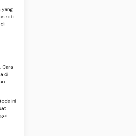
n yang
an roti
di
, Cara
a di
kan
ode ini
uat
gai
.