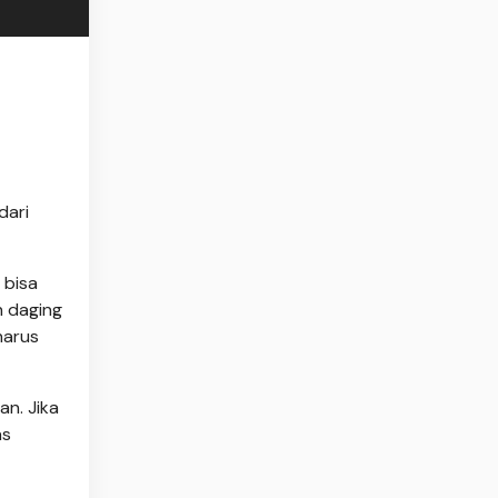
dari
 bisa
h daging
harus
an. Jika
as