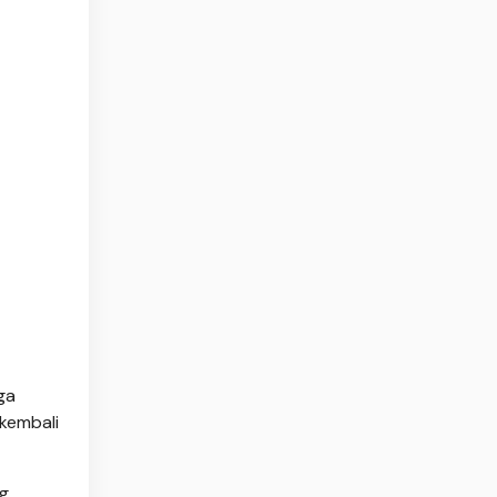
ga
kembali
ng