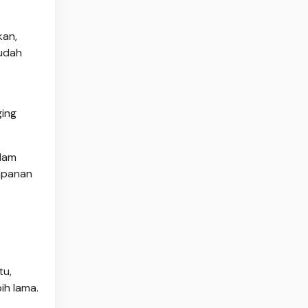
kan,
mudah
ging
alam
impanan
tu,
ih lama.