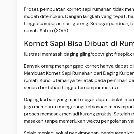
Proses pembuatan kornet sapi rumahan tidak mem
mudah ditemukan. Dengan langkah yang tepat, hasil
hingga campuran nasi goreng. Sebagai panduan, be
rumah, Sabtu (30/5).
Kornet Sapi Bisa Dibuat di R
ilustrasi memasak daging giling/copyright freepi
Banyak orang menganggap kornet hanya dapat dib
Membuat Kornet Sapi Rumahan dari Daging Kurban
rumah. Kunci utamanya terletak pada pemilihan d
secara bertahap hingga tercampur merata.
Daging kurban yang masih segar dapat diolah me
juga membantu mengurangi kebiasaan menyimpan 
proses memasak menjadi kurang praktis. Setelah 
masakan tanpa memerlukan waktu pengolahan yan
Selain menjadi solusi penyimpanan, pembuatan kor