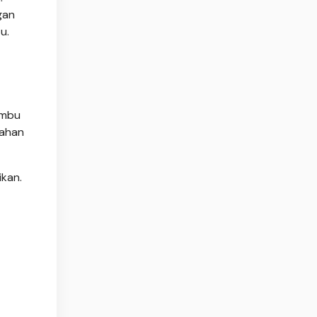
gan
u.
umbu
bahan
ikan.