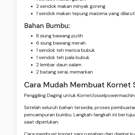
2 sendok makan minyak goreng
1 sendok makan tepung maizena yang dilarutk
Bahan Bumbu:
8 siung bawang putih
6 siung bawang merah
1 sendok teh merica bubuk
1 sendok teh pala bubuk
2 lembar daun salam
2 batang serai, memarkan
Cara Mudah Membuat Kornet S
Penggiling Daging untuk Kornet/osselpowermachi
Setelah seluruh bahan tersedia, proses pembuata
pencampuran bumbu. Langkah-langkah ini bertuju
saat diperlukan.
Cara membuat kornet sapi rumahan dari daging ku