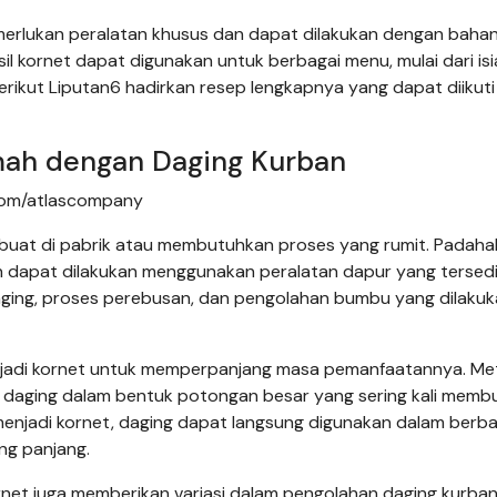
erlukan peralatan khusus dan dapat dilakukan dengan baha
 kornet dapat digunakan untuk berbagai menu, mulai dari isi
rikut Liputan6 hadirkan resep lengkapnya yang dapat diikuti 
umah dengan Daging Kurban
k.com/atlascompany
uat di pabrik atau membutuhkan proses yang rumit. Padahal
 dapat dilakukan menggunakan peralatan dapur yang tersedi
aging, proses perebusan, dan pengolahan bumbu yang dilaku
njadi kornet untuk memperpanjang masa pemanfaatannya. Met
daging dalam bentuk potongan besar yang sering kali memb
menjadi kornet, daging dapat langsung digunakan dalam berba
g panjang.
net juga memberikan variasi dalam pengolahan daging kurban