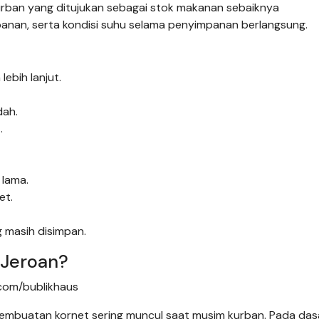
urban yang ditujukan sebagai stok makanan sebaiknya
nan, serta kondisi suhu selama penyimpanan berlangsung.
ebih lanjut.
dah.
.
 lama.
et.
 masih disimpan.
 Jeroan?
.com/bublikhaus
mbuatan kornet sering muncul saat musim kurban. Pada das