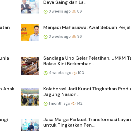
Daya Saing dan La...
3 weeks ago
89
hatan
Menjadi Mahasiswa: Awal Sebuah Perja
3 weeks ago
96
unia
Sandiaga Uno Gelar Pelatihan, UMKM T
Bakso Kini Berkemban...
4 weeks ago
100
an Anak
Kolaborasi Jadi Kunci Tingkatkan Produ
Jagung Nasion...
1 month ago
142
angi
Jasa Marga Perkuat Transformasi Laya
untuk Tingkatkan Pen...