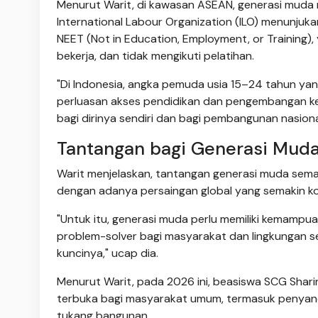
Menurut Warit, di kawasan ASEAN, generasi muda m
International Labour Organization (ILO) menunju
NEET (Not in Education, Employment, or Training)
bekerja, dan tidak mengikuti pelatihan.
"Di Indonesia, angka pemuda usia 15–24 tahun y
perluasan akses pendidikan dan pengembangan ke
bagi dirinya sendiri dan bagi pembangunan nasional
Tantangan bagi Generasi Mud
Warit menjelaskan, tantangan generasi muda sema
dengan adanya persaingan global yang semakin kompet
"Untuk itu, generasi muda perlu memiliki kemampuan ad
problem-solver bagi masyarakat dan lingkungan se
kuncinya," ucap dia.
Menurut Warit, pada 2026 ini, beasiswa SCG Shar
terbuka bagi masyarakat umum, termasuk penyandan
tukang bangunan.