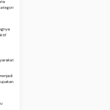
ata
kategori
ingnya
ktif
syarakat
 menjadi
erupakan
n
au