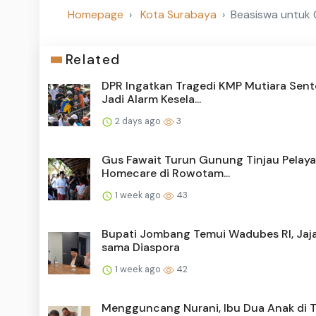
Homepage
Kota Surabaya
Beasiswa untuk 
Related
DPR Ingatkan Tragedi KMP Mutiara Sent
Jadi Alarm Kesela...
2 days ago
3
Gus Fawait Turun Gunung Tinjau Pelay
Homecare di Rowotam...
1 week ago
43
Bupati Jombang Temui Wadubes RI, Jajak
sama Diaspora
1 week ago
42
Mengguncang Nurani, Ibu Dua Anak di 