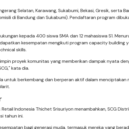
ngerang Selatan, Karawang, Sukabumi, Bekasi, Gresik, serta B
omisili di Bandung dan Sukabumi). Pendaftaran program dibuk
dukungan kepada 400 siswa SMA dan 12 mahasiswa S1. Menuru
dapatkan kesempatan mengikuti program capacity building 
nical skills.
emimpin proyek komunitas yang memberikan dampak nyata de
CG," kata dia.
uda untuk berkembang dan berperan aktif dalam menciptakan
arit.
r
& Retail Indonesia Thichet Srisuriyon menambahkan, SCG Distr
i tahun ini.
kesempatan bagi generasi muda, termasuk mereka yang bera