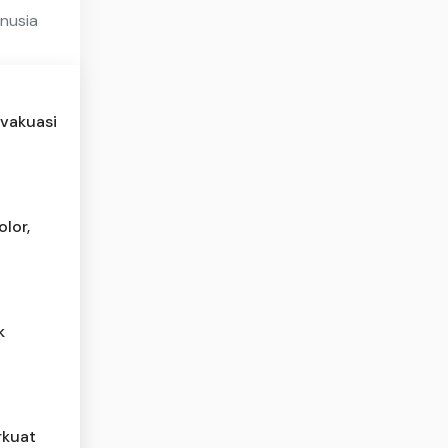
nusia
evakuasi
lor,
k
rkuat