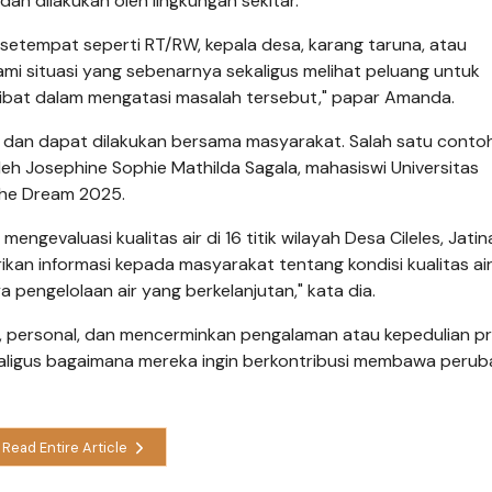
ah dilakukan oleh lingkungan sekitar.
setempat seperti RT/RW, kepala desa, karang taruna, atau
 situasi yang sebenarnya sekaligus melihat peluang untuk
libat dalam mengatasi masalah tersebut," papar Amanda.
istis dan dapat dilakukan bersama masyarakat. Salah satu cont
 oleh Josephine Sophie Mathilda Sagala, mahasiswi Universitas
the Dream 2025.
gevaluasi kualitas air di 16 titik wilayah Desa Cileles, Jatin
an informasi kepada masyarakat tentang kondisi kualitas ai
pengelolaan air yang berkelanjutan," kata dia.
jur, personal, dan mencerminkan pengalaman atau kepedulian pr
ekaligus bagaimana mereka ingin berkontribusi membawa perub
Read Entire Article