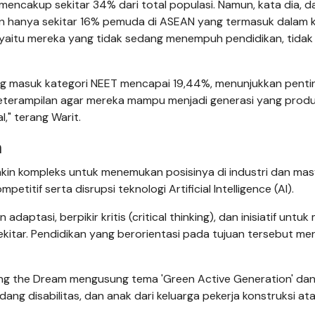
encakup sekitar 34% dari total populasi. Namun, kata dia, d
kan hanya sekitar 16% pemuda di ASEAN yang termasuk dalam 
, yaitu mereka yang tidak sedang menempuh pendidikan, tidak
ang masuk kategori NEET mencapai 19,44%, menunjukkan pent
terampilan agar mereka mampu menjadi generasi yang produ
," terang Warit.
a
kin kompleks untuk menemukan posisinya di industri dan ma
itif serta disrupsi teknologi Artificial Intelligence (AI).
aptasi, berpikir kritis (critical thinking), dan inisiatif untuk
kitar. Pendidikan yang berorientasi pada tujuan tersebut m
ing the Dream mengusung tema 'Green Active Generation' da
g disabilitas, dan anak dari keluarga pekerja konstruksi at