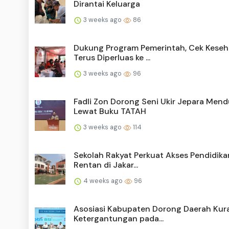
Dirantai Keluarga
3 weeks ago
86
Dukung Program Pemerintah, Cek Kese
Terus Diperluas ke ...
3 weeks ago
96
Fadli Zon Dorong Seni Ukir Jepara Mend
Lewat Buku TATAH
3 weeks ago
114
Sekolah Rakyat Perkuat Akses Pendidik
Rentan di Jakar...
4 weeks ago
96
Asosiasi Kabupaten Dorong Daerah Kur
Ketergantungan pada...