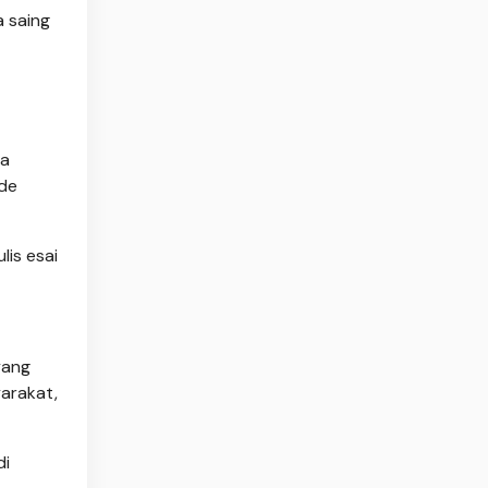
 saing
ta
ide
is esai
yang
arakat,
di