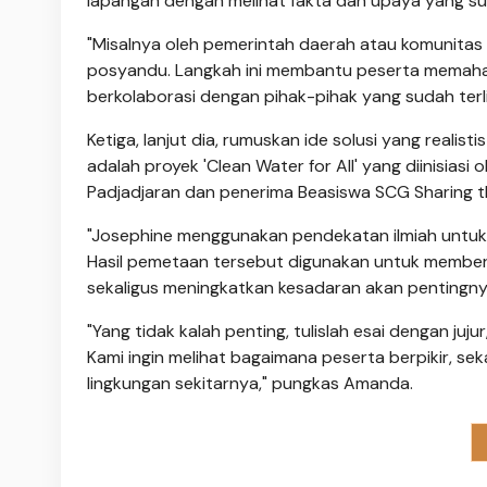
lapangan dengan melihat fakta dan upaya yang sud
"Misalnya oleh pemerintah daerah atau komunitas 
posyandu. Langkah ini membantu peserta memahami
berkolaborasi dengan pihak-pihak yang sudah ter
Ketiga, lanjut dia, rumuskan ide solusi yang real
adalah proyek 'Clean Water for All' yang diinisiasi
Padjadjaran dan penerima Beasiswa SCG Sharing 
"Josephine menggunakan pendekatan ilmiah untuk men
Hasil pemetaan tersebut digunakan untuk memberik
sekaligus meningkatkan kesadaran akan pentingnya 
"Yang tidak kalah penting, tulislah esai dengan ju
Kami ingin melihat bagaimana peserta berpikir, s
lingkungan sekitarnya," pungkas Amanda.