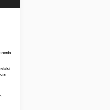
donesia
elalui
ujar
n