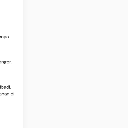
ohnya
angor.
r
ibadi.
ahan di