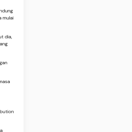
andung
a mulai
t dia,
yang
ngan
 masa
ibution
da