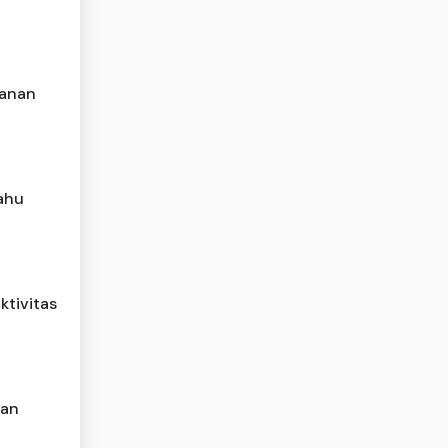
lanan
ahu
ktivitas
nan