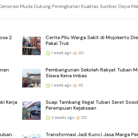
Generasi Muda Dukung Peningkatan Kualitas Sumber Daya Ma
osa 2
Cerita Pilu Warga Sakit di Mojokerto Di
Pakai Truk
1 week ago
40
anan
Pembangunan Sekolah Rakyat Tuban Mo
Siswa Kena Imbas
1 week ago
43
i Kerja
Suap Tambang Ilegal Tuban Seret Soso
Perempuan Kejaksaan
2 weeks ago
123
Tuban
Transformasi Jadi Kunci Jasa Marga Pe