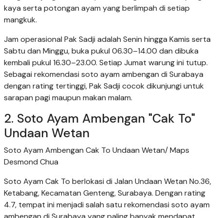
kaya serta potongan ayam yang berlimpah di setiap
mangkuk.
Jam operasional Pak Sadji adalah Senin hingga Kamis serta
Sabtu dan Minggu, buka pukul 06.30–14.00 dan dibuka
kembali pukul 16.30–23.00. Setiap Jumat warung ini tutup.
Sebagai rekomendasi soto ayam ambengan di Surabaya
dengan rating tertinggi, Pak Sadji cocok dikunjungi untuk
sarapan pagi maupun makan malam.
2. Soto Ayam Ambengan "Cak To"
Undaan Wetan
Soto Ayam Ambengan Cak To Undaan Wetan/ Maps
Desmond Chua
Soto Ayam Cak To berlokasi di Jalan Undaan Wetan No.36,
Ketabang, Kecamatan Genteng, Surabaya. Dengan rating
4.7, tempat ini menjadi salah satu rekomendasi soto ayam
ambengan di Surabaya yang paling banyak mendapat