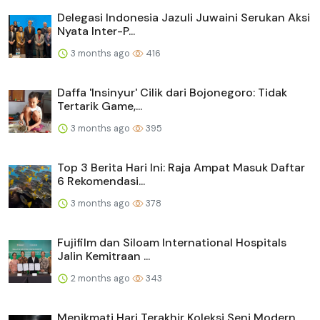
Delegasi Indonesia Jazuli Juwaini Serukan Aksi
Nyata Inter-P...
3 months ago
416
Daffa 'Insinyur' Cilik dari Bojonegoro: Tidak
Tertarik Game,...
3 months ago
395
Top 3 Berita Hari Ini: Raja Ampat Masuk Daftar
6 Rekomendasi...
3 months ago
378
Fujifilm dan Siloam International Hospitals
Jalin Kemitraan ...
2 months ago
343
Menikmati Hari Terakhir Koleksi Seni Modern