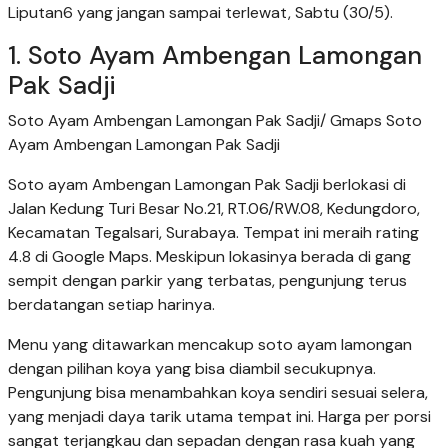
Liputan6 yang jangan sampai terlewat, Sabtu (30/5).
1. Soto Ayam Ambengan Lamongan
Pak Sadji
Soto Ayam Ambengan Lamongan Pak Sadji/ Gmaps Soto
Ayam Ambengan Lamongan Pak Sadji
Soto ayam Ambengan Lamongan Pak Sadji berlokasi di
Jalan Kedung Turi Besar No.21, RT.06/RW.08, Kedungdoro,
Kecamatan Tegalsari, Surabaya. Tempat ini meraih rating
4.8 di Google Maps. Meskipun lokasinya berada di gang
sempit dengan parkir yang terbatas, pengunjung terus
berdatangan setiap harinya.
Menu yang ditawarkan mencakup soto ayam lamongan
dengan pilihan koya yang bisa diambil secukupnya.
Pengunjung bisa menambahkan koya sendiri sesuai selera,
yang menjadi daya tarik utama tempat ini. Harga per porsi
sangat terjangkau dan sepadan dengan rasa kuah yang