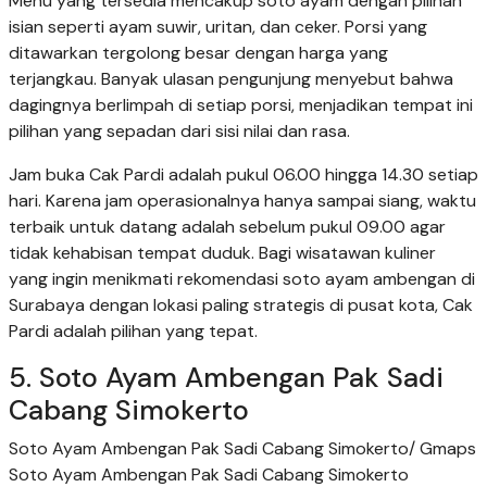
Menu yang tersedia mencakup soto ayam dengan pilihan
isian seperti ayam suwir, uritan, dan ceker. Porsi yang
ditawarkan tergolong besar dengan harga yang
terjangkau. Banyak ulasan pengunjung menyebut bahwa
dagingnya berlimpah di setiap porsi, menjadikan tempat ini
pilihan yang sepadan dari sisi nilai dan rasa.
Jam buka Cak Pardi adalah pukul 06.00 hingga 14.30 setiap
hari. Karena jam operasionalnya hanya sampai siang, waktu
terbaik untuk datang adalah sebelum pukul 09.00 agar
tidak kehabisan tempat duduk. Bagi wisatawan kuliner
yang ingin menikmati rekomendasi soto ayam ambengan di
Surabaya dengan lokasi paling strategis di pusat kota, Cak
Pardi adalah pilihan yang tepat.
5. Soto Ayam Ambengan Pak Sadi
Cabang Simokerto
Soto Ayam Ambengan Pak Sadi Cabang Simokerto/ Gmaps
Soto Ayam Ambengan Pak Sadi Cabang Simokerto