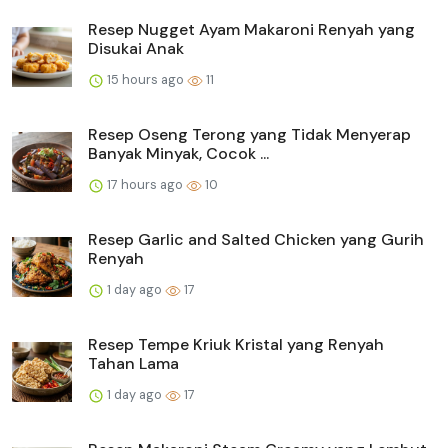
Resep Nugget Ayam Makaroni Renyah yang
Disukai Anak
15 hours ago
11
Resep Oseng Terong yang Tidak Menyerap
Banyak Minyak, Cocok ...
17 hours ago
10
Resep Garlic and Salted Chicken yang Gurih
Renyah
1 day ago
17
Resep Tempe Kriuk Kristal yang Renyah
Tahan Lama
1 day ago
17