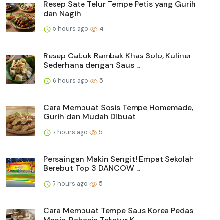
Resep Sate Telur Tempe Petis yang Gurih
dan Nagih
5 hours ago
4
Resep Cabuk Rambak Khas Solo, Kuliner
Sederhana dengan Saus ...
6 hours ago
5
Cara Membuat Sosis Tempe Homemade,
Gurih dan Mudah Dibuat
7 hours ago
5
Persaingan Makin Sengit! Empat Sekolah
Berebut Top 3 DANCOW ...
7 hours ago
5
Cara Membuat Tempe Saus Korea Pedas
Manis, Rahasia Tekstur K...