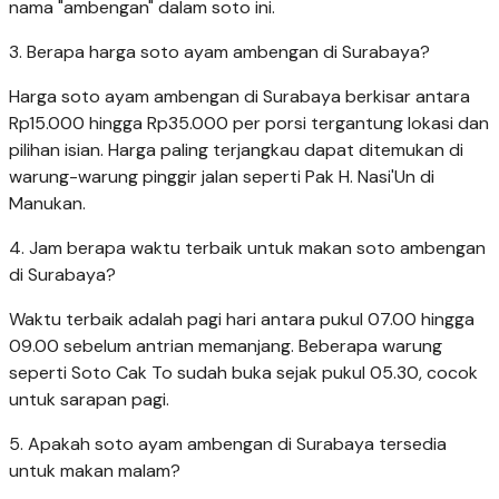
nama "ambengan" dalam soto ini.
3. Berapa harga soto ayam ambengan di Surabaya?
Harga soto ayam ambengan di Surabaya berkisar antara
Rp15.000 hingga Rp35.000 per porsi tergantung lokasi dan
pilihan isian. Harga paling terjangkau dapat ditemukan di
warung-warung pinggir jalan seperti Pak H. Nasi'Un di
Manukan.
4. Jam berapa waktu terbaik untuk makan soto ambengan
di Surabaya?
Waktu terbaik adalah pagi hari antara pukul 07.00 hingga
09.00 sebelum antrian memanjang. Beberapa warung
seperti Soto Cak To sudah buka sejak pukul 05.30, cocok
untuk sarapan pagi.
5. Apakah soto ayam ambengan di Surabaya tersedia
untuk makan malam?