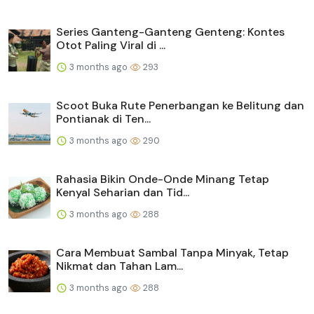
Series Ganteng-Ganteng Genteng: Kontes
Otot Paling Viral di ...
3 months ago
293
Scoot Buka Rute Penerbangan ke Belitung dan
Pontianak di Ten...
3 months ago
290
Rahasia Bikin Onde-Onde Minang Tetap
Kenyal Seharian dan Tid...
3 months ago
288
Cara Membuat Sambal Tanpa Minyak, Tetap
Nikmat dan Tahan Lam...
3 months ago
288