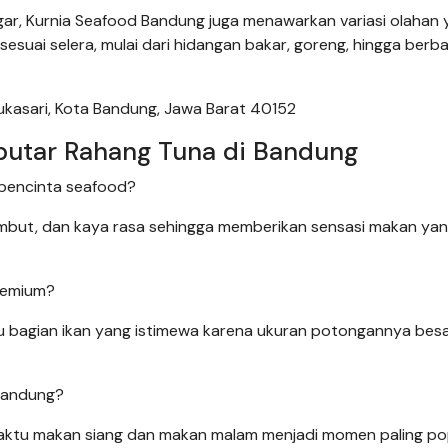
gar, Kurnia Seafood Bandung juga menawarkan variasi olahan
suai selera, mulai dari hidangan bakar, goreng, hingga berba
. Sukasari, Kota Bandung, Jawa Barat 40152
putar Rahang Tuna di Bandung
 pencinta seafood?
lembut, dan kaya rasa sehingga memberikan sensasi makan ya
remium?
tu bagian ikan yang istimewa karena ukuran potongannya bes
 Bandung?
waktu makan siang dan makan malam menjadi momen paling po