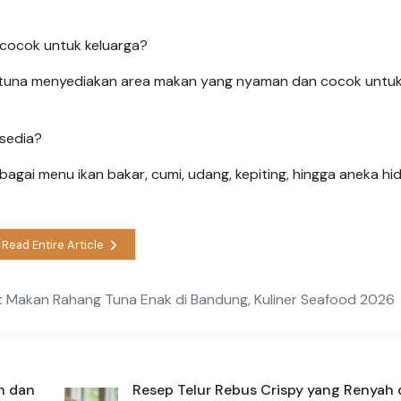
cocok untuk keluarga?
g tuna menyediakan area makan yang nyaman dan cocok untu
rsedia?
ai menu ikan bakar, cumi, udang, kepiting, hingga aneka hi
Read Entire Article
 Makan Rahang Tuna Enak di Bandung, Kuliner Seafood 2026
h dan
Resep Telur Rebus Crispy yang Renyah