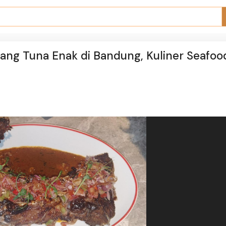
ng Tuna Enak di Bandung, Kuliner Seafoo