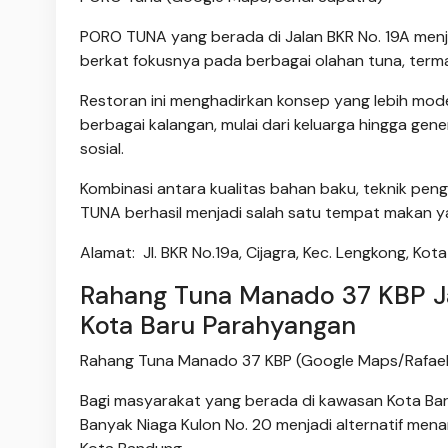
PORO TUNA yang berada di Jalan BKR No. 19A menja
berkat fokusnya pada berbagai olahan tuna, term
Restoran ini menghadirkan konsep yang lebih mo
berbagai kalangan, mulai dari keluarga hingga gen
sosial.
Kombinasi antara kualitas bahan baku, teknik pe
TUNA berhasil menjadi salah satu tempat makan y
Alamat: Jl. BKR No.19a, Cijagra, Kec. Lengkong, K
Rahang Tuna Manado 37 KBP Ja
Kota Baru Parahyangan
Rahang Tuna Manado 37 KBP (Google Maps/Rafael
Bagi masyarakat yang berada di kawasan Kota Bar
Banyak Niaga Kulon No. 20 menjadi alternatif men