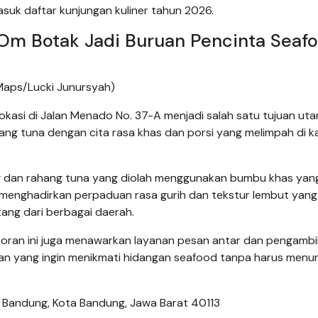
suk daftar kunjungan kuliner tahun 2026.
Om Botak Jadi Buruan Pencinta Seaf
Maps/Lucki Junursyah)
kasi di Jalan Menado No. 37-A menjadi salah satu tujuan ut
hang tuna dengan cita rasa khas dan porsi yang melimpah di 
reng dan rahang tuna yang diolah menggunakan bumbu khas yan
 menghadirkan perpaduan rasa gurih dan tekstur lembut yang
ang dari berbagai daerah.
toran ini juga menawarkan layanan pesan antar dan pengambi
n yang ingin menikmati hidangan seafood tanpa harus menu
r Bandung, Kota Bandung, Jawa Barat 40113