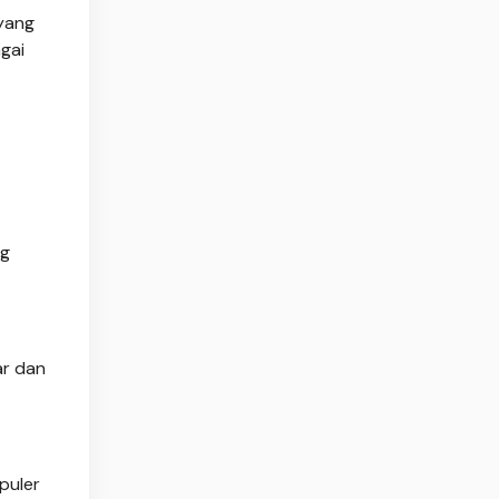
 yang
gai
ng
ar dan
puler