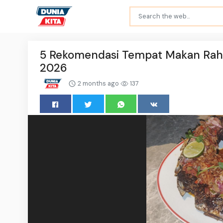
5 Rekomendasi Tempat Makan Raha
2026
2 months ago
137